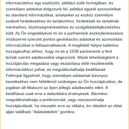
információkhoz egy eszközön, például sütik formájában, és
személyes adatokat dolgozunk fel, például egyedi azonosítókat
és standard információkat, amelyeket az eszköz személyre
szabott hirdetésekhez és tartalomhoz, hirdetések és tartalmak
méréséhez, közönségmérésekhez és szolgáltatásfejlesztéshez
küld.
Az Ön engedélyével mi és a partnereink eszközleolvasásos
módszerrel szerzett pontos geolokációs adatokat és azonosítási
információkat is felhasználhatunk. A megfelelő helyre kattintva
hozzájárulhat ahhoz, hogy mi és a 1538 partnereink a fent
leírtak szerint adatkezelést végezzünk. Másik lehetőségként a
hozzájárulás megadása vagy elutasítása előtt részletesebb
információkhoz juthat, és megváltoztathatja beállításait.
Felhívjuk figyelmét, hogy személyes adatainak bizonyos
kezeléséhez nem feltétlenül szükséges az Ön hozzájárulása, de
jogában áll tiltakozni az ilyen jellegű adatkezelés ellen. A
beállításai csak erre a weboldalra érvényesek. Bármikor
Horror árak a Balatonon: Majdnem
megváltoztathatja a preferenciáit, vagy visszavonhatja
dobott egy hátast a vendég, amikor
hozzájárulását, ha visszatér erre az oldalra, és rákattint az oldal
megkapta a 48 ezer forintos számlát
alján található "Adatvédelem" gombra.
a tihanyi cukrászdában
2024.07.15. 20:52