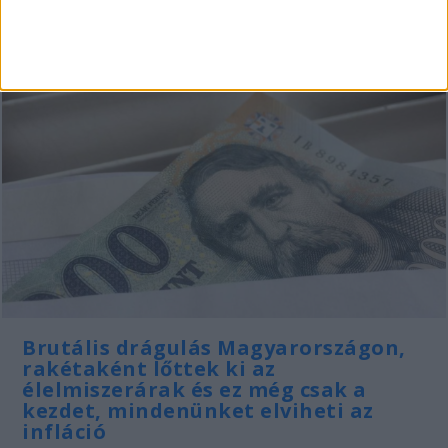
Brutális drágulás Magyarországon,
rakétaként lőttek ki az
élelmiszerárak és ez még csak a
kezdet, mindenünket elviheti az
infláció