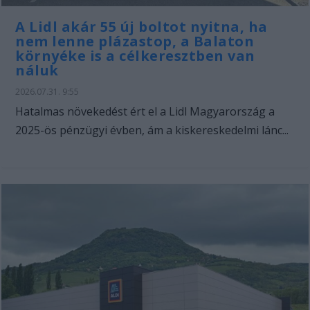
A Lidl akár 55 új boltot nyitna, ha
nem lenne plázastop, a Balaton
környéke is a célkeresztben van
náluk
2026.07.31. 9:55
Hatalmas növekedést ért el a Lidl Magyarország a
2025-ös pénzügyi évben, ám a kiskereskedelmi lánc...