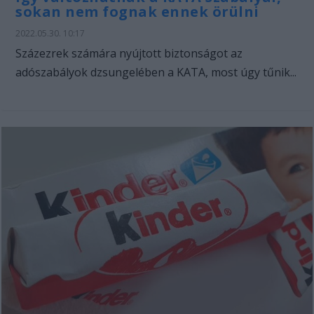
sokan nem fognak ennek örülni
2022.05.30. 10:17
Százezrek számára nyújtott biztonságot az
adószabályok dzsungelében a KATA, most úgy tűnik...