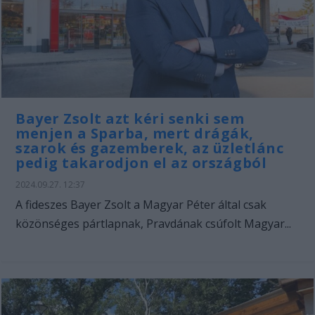
Bayer Zsolt azt kéri senki sem
menjen a Sparba, mert drágák,
szarok és gazemberek, az üzletlánc
pedig takarodjon el az országból
2024.09.27. 12:37
A fideszes Bayer Zsolt a Magyar Péter által csak
közönséges pártlapnak, Pravdának csúfolt Magyar...