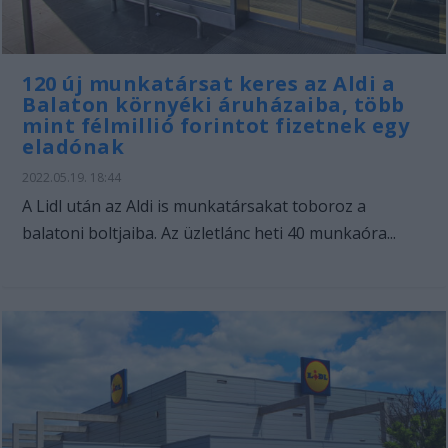
120 új munkatársat keres az Aldi a
Balaton környéki áruházaiba, több
mint félmillió forintot fizetnek egy
eladónak
2022.05.19. 18:44
A Lidl után az Aldi is munkatársakat toboroz a
balatoni boltjaiba. Az üzletlánc heti 40 munkaóra...