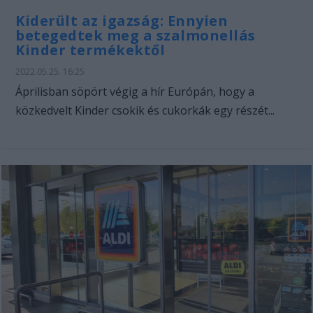
Kiderült az igazság: Ennyien
betegedtek meg a szalmonellás
Kinder termékektől
2022.05.25. 16:25
Áprilisban söpört végig a hír Európán, hogy a
közkedvelt Kinder csokik és cukorkák egy részét...