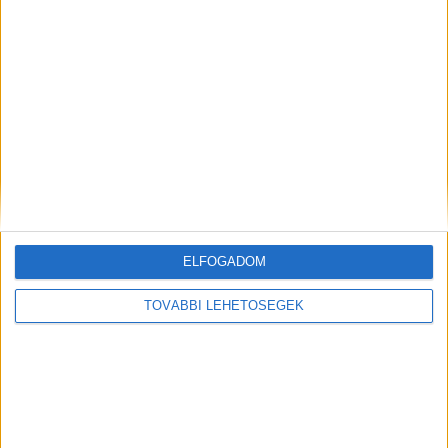
Milliós fizetésekkel csábítanak a
német diszkontláncok
2023.06.23. 14:27
Menedzseri, vállalatvezetői fizetéseket lehet keresni
az Aldinál és a Lidlnél, üzletvezetői...
ELFOGADOM
TOVÁBBI LEHETŐSÉGEK