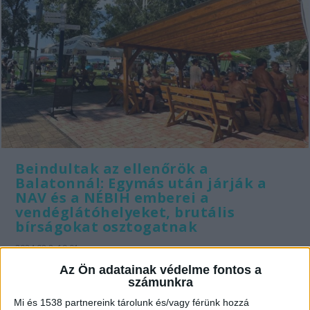
Beindultak az ellenőrök a
Balatonnál: Egymás után járják a
NAV és a NÉBIH emberei a
vendéglátóhelyeket, brutális
bírságokat osztogatnak
2024.08.8. 19:01
A Nemzeti Élelmiszerlánc-biztonsági Hivatal (Nébih)
Az Ön adatainak védelme fontos a
számunkra
szakemberei eddig mintegy 245 kilogramm...
Mi és 1538 partnereink tárolunk és/vagy férünk hozzá