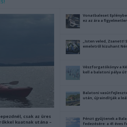
S!
Vonatbaleset Eplényben
ez az ára a figyelmetl
„Isten veled, Zsanett! 
emeletről kizuhant Né
Vészforgatókönyv a Kék
kell a balatoni pálya ú
Balatoni vasútfejleszt
után, újraindítják a le
epezdnél, csak az üres
Pénzt gyűjtenek a Bala
erőkkel kuatnak utána –
fedezésére: a 41 éves f