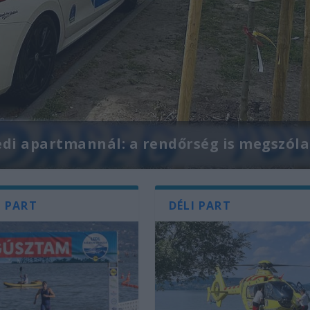
edi apartmannál: a rendőrség is megszóla
I PART
DÉLI PART