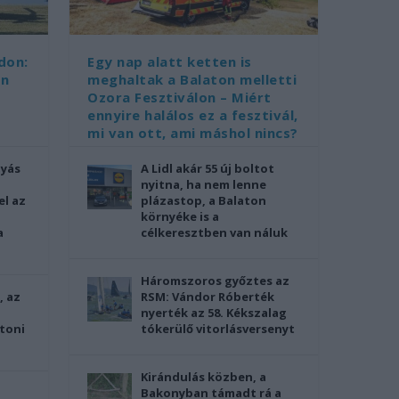
don:
Egy nap alatt ketten is
an
meghaltak a Balaton melletti
Ozora Fesztiválon – Miért
ennyire halálos ez a fesztivál,
mi van ott, ami máshol nincs?
tyás
A Lidl akár 55 új boltot
nyitna, ha nem lenne
el az
plázastop, a Balaton
környéke is a
a
célkeresztben van náluk
Háromszoros győztes az
, az
RSM: Vándor Róberték
nyerték az 58. Kékszalag
toni
tókerülő vitorlásversenyt
Kirándulás közben, a
Bakonyban támadt rá a