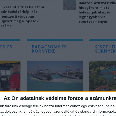
Balaton-átúszás: Vih
Elkészült a friss balatoni
hidegfront miatt
bűnözési térkép: Két
halasztják el az év
népszerű városban
legnagyobb vízi
ugrott meg a lopások
sporteseményét
száma
ED ÉS
BADACSONY ÉS
KESZTHEL
KÖRNYÉKE
KÖRNYÉK
Az Ön adatainak védelme fontos a számunkr
s
Megtalálták a
Belefullad
nk tárolunk és/vagy férünk hozzá információkhoz egy eszközön, példáu
k
Balatonszepezdnél
tóba egy 
t dolgozunk fel, például egyedi azonosítókat és standard információk
togatta
eltűnt tatai mérnök
turista, a 