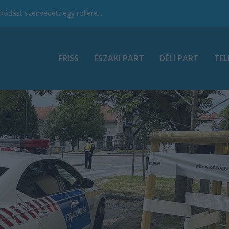
ódást szenvedett egy rollere...
FRISS
ÉSZAKI PART
DÉLI PART
TEL