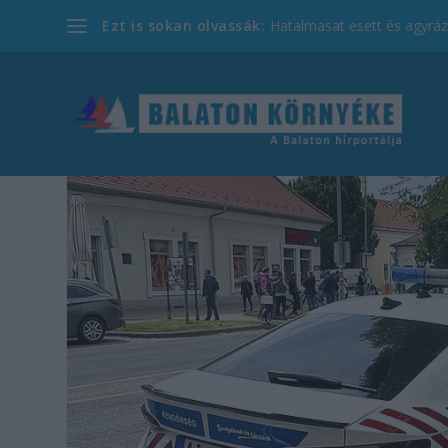
Ezt is sokan olvassák:
Hatalmasat esett és agyrázk