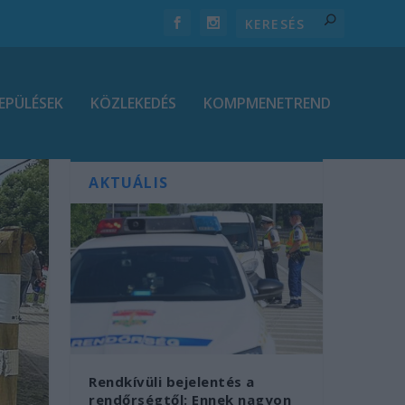
EPÜLÉSEK
KÖZLEKEDÉS
KOMPMENETREND
AKTUÁLIS
Rendkívüli bejelentés a
rendőrségtől: Ennek nagyon