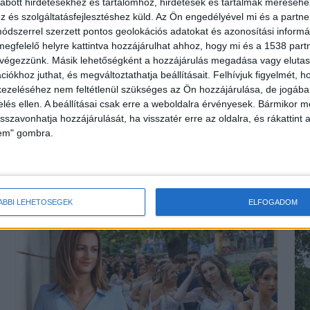
abott hirdetésekhez és tartalomhoz, hirdetések és tartalmak méréséhe
i
holttestét
helyen fü
és szolgáltatásfejlesztéshez küld.
Az Ön engedélyével mi és a partne
Csütörtökön, a
Egy 41 éve
dszerrel szerzett pontos geolokációs adatokat és azonosítási informác
gnes
rendőrség
meghalt, m
megfelelő helyre kattintva hozzájárulhat ahhoz, hogy mi és a 1538 partne
elnök
légirendészeti
éjszaka a
 végezzünk. Másik lehetőségként a hozzájárulás megadása vagy elutasí
iókhoz juthat, és megváltoztathatja beállításait.
Felhívjuk figyelmét, 
szolgálatának
kifolyócsa
ezeléséhez nem feltétlenül szükséges az Ön hozzájárulása, de jogában 
színi
munkatársai
keresztül ti
zelés ellen. A beállításai csak erre a weboldalra érvényesek. Bármikor m
a
helikopteres
módon...
isszavonhatja hozzájárulását, ha visszatér erre az oldalra, és rákattint a
lem" gombra.
megfigyelés közben...
nak
..
ÁBBI LEHETŐSÉGEK
ELFOGADOM