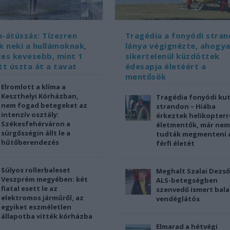
-átúszás: Tízezren
Tragédia a fonyódi stran
k neki a hullámoknak,
lánya végignézte, ahogy
tes kevesebb, mint 1
sikertelenül küzdöttek
tt úszta át a tavat
édesapja életéért a
mentősök
Elromlott a klíma a
Keszthelyi Kórházban,
Tragédia fonyódi ku
nem fogad betegeket az
strandon – Hiába
intenzív osztály:
érkeztek helikopterr
Székesfehérváron a
életmentők, már nem
sürgősségin állt le a
tudták megmenteni 
hűtőberendezés
férfi életét
Súlyos rollerbaleset
Meghalt Szalai Dezső
Veszprém megyében: két
ALS-betegségben
fiatal esett le az
szenvedő ismert bala
elektromos járműről, az
vendéglátós
egyiket eszméletlen
állapotba vitték kórházba
Elmarad a hétvégi