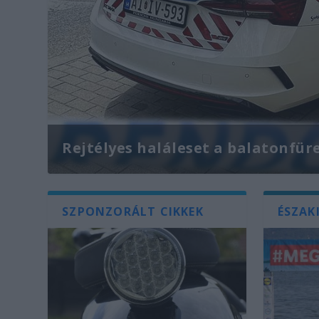
Rejtélyes haláleset a balatonfür
SZPONZORÁLT CIKKEK
ÉSZAK