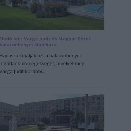
Eladó lett Varga Judit és Magyar Péter
balatonhenyei álomhaza
Eladásra kínálják azt a balatonhenyei
ingatlankülönlegességet, amelyet még
Varga Judit korábbi...