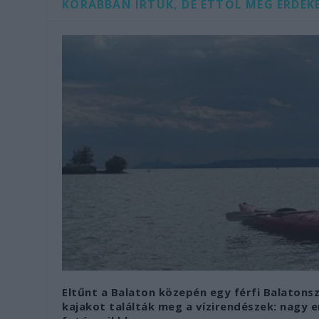
KORÁBBAN ÍRTUK, DE ETTŐL MÉG ÉRDEKE
Eltűnt a Balaton közepén egy férfi Balatonsz
kajakot találták meg a vízirendészek: nagy 