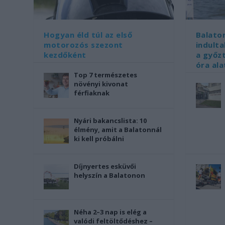
Hogyan éld túl az első
Balaton
motorozós szezont
indulta
kezdőként
a győz
óra ala
Top 7 természetes
növényi kivonat
férfiaknak
Nyári bakancslista: 10
élmény, amit a Balatonnál
ki kell próbálni
Díjnyertes esküvői
helyszín a Balatonon
Néha 2–3 nap is elég a
valódi feltöltődéshez –