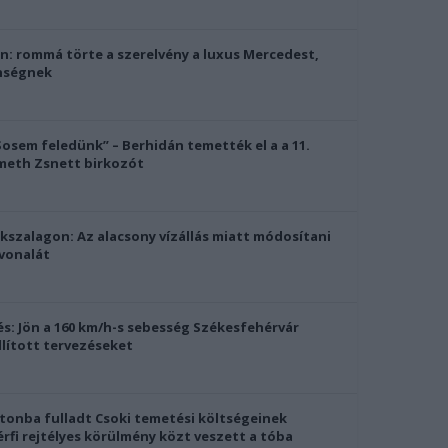
: rommá törte a szerelvény a luxus Mercedest,
enségnek
Sosem feledünk” – Berhidán temették el a a 11.
meth Zsnett birkozót
szalagon: Az alacsony vízállás miatt módosítani
tvonalát
és: Jön a 160 km/h-s sebesség Székesfehérvár
állított tervezéseket
tonba fulladt Csoki temetési költségeinek
érfi rejtélyes körülmény közt veszett a tóba