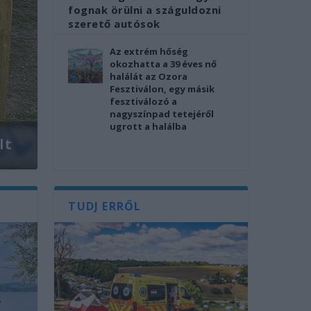
fognak örülni a száguldozni
szerető autósok
Az extrém hőség
okozhatta a 39 éves nő
halálát az Ozora
Fesztiválon, egy másik
fesztiválozó a
nagyszínpad tetejéről
ugrott a halálba
lt
TUDJ ERRŐL