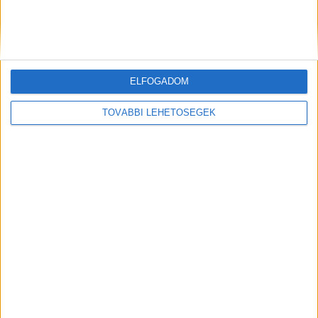
Már csak 74 centi víz van a Balatonban a
hivatalos mérce szerint, hétvégére sok esőt
mondanak
ELFOGADOM
TOVÁBBI LEHETŐSÉGEK
Részegen okozott balesetet a hévizi
alpolgármester