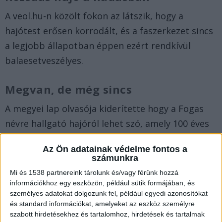
A veol.hu-n közölt fokon az látszik, hogy a
hajótest erősen korrodált, és a faszerkezet sincs
a legjobb állapotban éppen ezért rendkívül
balaesetveszélyes.
Megvan, de még sincs
A megyei lap olvasója kiderítette hogy a Fogas
névre hallgató hajóról lehet szó, amely 100 éves
és eredetileg halászásra szánták. Amúgy
Az Ön adatainak védelme fontos a
Ausztriában gyártottak 1928-ban, és ebben az
számunkra
évben meg is vásárolta a Balaton Halászati Rt.
Mi és 1538 partnereink tárolunk és/vagy férünk hozzá
társával, a Gardával együtt.
információkhoz egy eszközön, például sütik formájában, és
személyes adatokat dolgozunk fel, például egyedi azonosítókat
és standard információkat, amelyeket az eszköz személyre
Dízellel működött
szabott hirdetésekhez és tartalomhoz, hirdetések és tartalmak