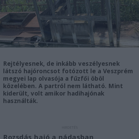
Rejtélyesnek, de inkább veszélyesnek
látszó hajóroncsot fotózott le a Veszprém
megyei lap olvasója a fűzfői öböl
közelében. A partról nem látható. Mint
kiderült, volt amikor hadihajónak
használták.
Rozsdás hajó a nádasban