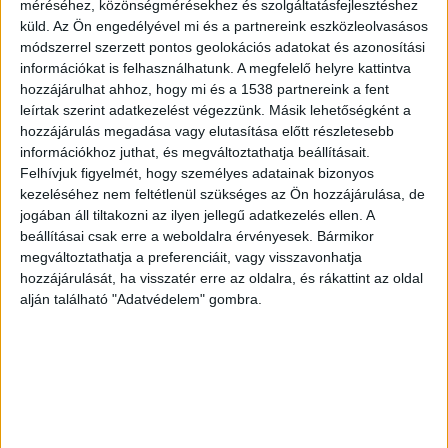
méréséhez, közönségmérésekhez és szolgáltatásfejlesztéshez
A hajónak 40 lóerős dízelmotorja volt, és a
küld.
Az Ön engedélyével mi és a partnereink eszközleolvasásos
halászháló behúzását végző
módszerrel szerzett pontos geolokációs adatokat és azonosítási
információkat is felhasználhatunk. A megfelelő helyre kattintva
csörlőberendezésüket pedig egy 10 lóerős
hozzájárulhat ahhoz, hogy mi és a 1538 partnereink a fent
dízelmotor hajtotta.
leírtak szerint adatkezelést végezzünk. Másik lehetőségként a
hozzájárulás megadása vagy elutasítása előtt részletesebb
információkhoz juthat, és megváltoztathatja beállításait.
Háborúra is felkészítették
Felhívjuk figyelmét, hogy személyes adatainak bizonyos
kezeléséhez nem feltétlenül szükséges az Ön hozzájárulása, de
A második világháború idején, 1944. december 1-
jogában áll tiltakozni az ilyen jellegű adatkezelés ellen. A
jén a Fogast a balatonfüredi hajógyárban
beállításai csak erre a weboldalra érvényesek. Bármikor
megváltoztathatja a preferenciáit, vagy visszavonhatja
felfegyverezték, majd 11 évvel később
hozzájárulását, ha visszatér erre az oldalra, és rákattint az oldal
leselejtezték és eladták. 1955 utáni sorsáról
alján található "Adatvédelem" gombra.
nincsenek információk, a
Hajóregiszter
oldalán
2008 óta közölnek fotókat az „ismeretlen
tulajdonban lévő”, egyre rosszabb állapotba
kerülő hajótestről.