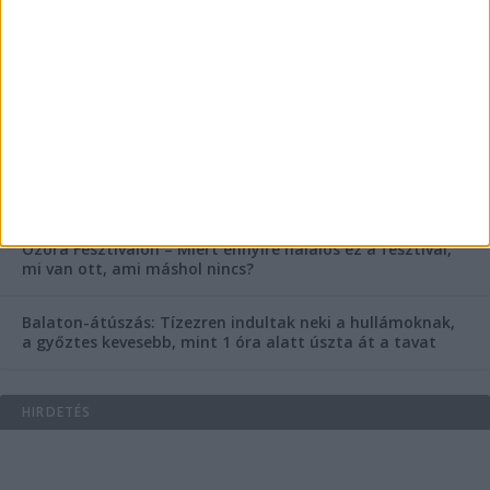
rendőrség is megszólalt
Rendkívüli bejelentés a rendőrségtől: Ennek nagyon
fognak örülni a száguldozni szerető autósok
Az extrém hőség okozhatta a 39 éves nő halálát az
Ozora Fesztiválon, egy másik fesztiválozó a nagyszínpad
tetejéről ugrott a halálba
Egy nap alatt ketten is meghaltak a Balaton melletti
Ozora Fesztiválon – Miért ennyire halálos ez a fesztivál,
mi van ott, ami máshol nincs?
Balaton-átúszás: Tízezren indultak neki a hullámoknak,
a győztes kevesebb, mint 1 óra alatt úszta át a tavat
HIRDETÉS