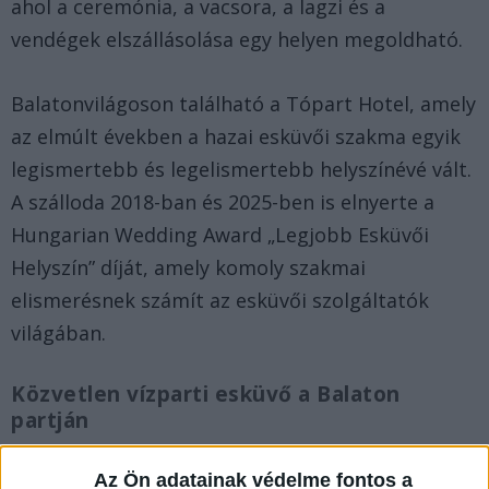
ahol a ceremónia, a vacsora, a lagzi és a
vendégek elszállásolása egy helyen megoldható.
Balatonvilágoson található a Tópart Hotel, amely
az elmúlt években a hazai esküvői szakma egyik
legismertebb és legelismertebb helyszínévé vált.
A szálloda 2018-ban és 2025-ben is elnyerte a
Hungarian Wedding Award „Legjobb Esküvői
Helyszín” díját, amely komoly szakmai
elismerésnek számít az esküvői szolgáltatók
világában.
Közvetlen vízparti esküvő a Balaton
partján
A Tópart Hotel egyik legnagyobb előnye, hogy
Az Ön adatainak védelme fontos a