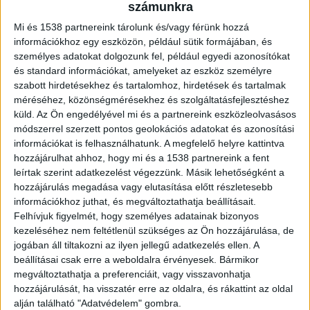
közvetlenül a Balaton partján helyezkedik el. A víz
számunkra
közelsége különleges hangulatot kölcsönöz az
Mi és 1538 partnereink tárolunk és/vagy férünk hozzá
esküvőnek, legyen szó szabadtéri szertartásról,
információkhoz egy eszközön, például sütik formájában, és
személyes adatokat dolgozunk fel, például egyedi azonosítókat
kreatív fotózásról vagy a vendégek számára
és standard információkat, amelyeket az eszköz személyre
nyújtott egyedülálló élményről.
szabott hirdetésekhez és tartalomhoz, hirdetések és tartalmak
méréséhez, közönségmérésekhez és szolgáltatásfejlesztéshez
küld.
Az Ön engedélyével mi és a partnereink eszközleolvasásos
A balatoni naplemente, a tó látványa és a
módszerrel szerzett pontos geolokációs adatokat és azonosítási
információkat is felhasználhatunk. A megfelelő helyre kattintva
nyugodt környezet olyan romantikus
hozzájárulhat ahhoz, hogy mi és a 1538 partnereink a fent
atmoszférát teremtenek, amelyet kevés hazai
leírtak szerint adatkezelést végezzünk. Másik lehetőségként a
helyszín tud felülmúlni. Nem meglepő, hogy a
hozzájárulás megadása vagy elutasítása előtt részletesebb
információkhoz juthat, és megváltoztathatja beállításait.
párok jelentős része kifejezetten a vízparti
Felhívjuk figyelmét, hogy személyes adatainak bizonyos
esküvői helyszíneket keresi, amikor elkezdik
kezeléséhez nem feltétlenül szükséges az Ön hozzájárulása, de
jogában áll tiltakozni az ilyen jellegű adatkezelés ellen. A
megszervezni életük egyik legfontosabb napját.
beállításai csak erre a weboldalra érvényesek. Bármikor
megváltoztathatja a preferenciáit, vagy visszavonhatja
Teljes kizárólagosság a nagy napon
hozzájárulását, ha visszatér erre az oldalra, és rákattint az oldal
alján található "Adatvédelem" gombra.