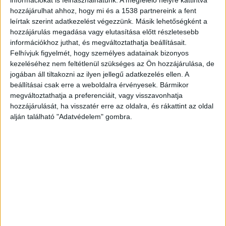
napokon mi vagyunk a Balaton vezető
információkat is felhasználhatunk. A megfelelő helyre kattintva
hozzájárulhat ahhoz, hogy mi és a 1538 partnereink a fent
hírportálja.
leírtak szerint adatkezelést végezzünk. Másik lehetőségként a
hozzájárulás megadása vagy elutasítása előtt részletesebb
információkhoz juthat, és megváltoztathatja beállításait.
Figyelmeztet a rendőrség
Felhívjuk figyelmét, hogy személyes adatainak bizonyos
kezeléséhez nem feltétlenül szükséges az Ön hozzájárulása, de
Az eset kapcsán a rendőrség felhívta a figyelmet,
jogában áll tiltakozni az ilyen jellegű adatkezelés ellen. A
hogy a napok óta tartó forróság mindenki
beállításai csak erre a weboldalra érvényesek. Bármikor
szervezetét megviseli, de az idősebbekre
megváltoztathatja a preferenciáit, vagy visszavonhatja
hozzájárulását, ha visszatér erre az oldalra, és rákattint az oldal
különösen veszélyes lehet. Fontos, hogy senki ne
alján található "Adatvédelem" gombra.
távolodjon el messze a parttól olyan eszközzel,
aminek a használatát még csak most tanulja, és
ha valaki nem biztos az úszástudásában, vízi
járművön mindig viseljen mentőmellényt.
Viharjelzések
A vízen vagy a vízben tartózkodva a legfontosabb