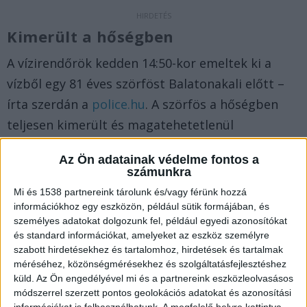
Kimerült a hőségben
A vízirendőrök kedden 14:50-kor emeltek ki a
vízből egy 81 éves szörföst Balatonakali előtt –
írta szerdán a
police.hu
. A szörfös a hőségben
teljesen kimerült és magatehetetlenül
sodródott, amikor a járőrök észrevették. A férfi
Az Ön adatainak védelme fontos a
elmondta nekik, hogy annyira elfáradt, hogy
számunkra
képtelen lett volna biztonságosan partot érni. A
Mi és 1538 partnereink tárolunk és/vagy férünk hozzá
rendőrök a sporteszközzel együtt a szolgálati
információkhoz egy eszközön, például sütik formájában, és
személyes adatokat dolgozunk fel, például egyedi azonosítókat
kisgéphajójukba emelték, és épségben a partra
és standard információkat, amelyeket az eszköz személyre
vitték.
A Balatonkörnyéke.hu legfrissebb híreit
szabott hirdetésekhez és tartalomhoz, hirdetések és tartalmak
méréséhez, közönségmérésekhez és szolgáltatásfejlesztéshez
ide kattintva éred el. A Facebookon már 26
küld.
Az Ön engedélyével mi és a partnereink eszközleolvasásos
ezernél is többen követnek minket, az erősebb
módszerrel szerzett pontos geolokációs adatokat és azonosítási