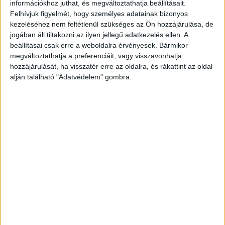
információkhoz juthat, és megváltoztathatja beállításait.
szabályai szerint vizsgálja a haláleset
Felhívjuk figyelmét, hogy személyes adatainak bizonyos
körülményeit.
kezeléséhez nem feltétlenül szükséges az Ön hozzájárulása, de
jogában áll tiltakozni az ilyen jellegű adatkezelés ellen. A
beállításai csak erre a weboldalra érvényesek. Bármikor
Baleset Lengyeltótinál
megváltoztathatja a preferenciáit, vagy visszavonhatja
hozzájárulását, ha visszatér erre az oldalra, és rákattint az oldal
Baleset történt Lengyeltóti és Szőlősgyörök
alján található "Adatvédelem" gombra.
között ma 9-óra előtt nem sokkal.Egy szgk letért
az útról és az árokban fejtetőn állt meg. A
gépjárműben csak annak vezetője tartózkodott,
aki segítséggel ki tudott szállni a roncsból.
Mentős bajtársak megvizsgálták és
megállapították, hogy sérüléseket nem
szenvedett.
Ha segítségre van szüksége