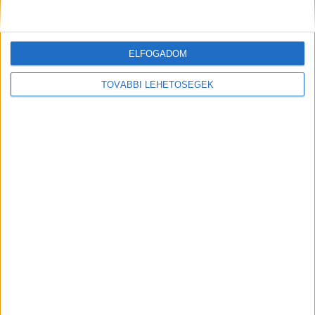
ELFOGADOM
TOVÁBBI LEHETŐSÉGEK
Vízalatti hullát mutattak be, sokkoló
felvétellel hívták fel a figyelmet a balatoni
veszélyekre