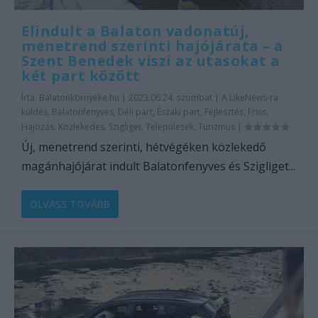
Elindult a Balaton vadonatúj,
menetrend szerinti hajójárata – a
Szent Benedek viszi az utasokat a
két part között
Írta:
Balatonkörnyéke.hu
|
2023.06.24. szombat
|
A LikeNews-ra
küldés
,
Balatonfenyves
,
Déli part
,
Északi part
,
Fejlesztés
,
Friss
,
Hajózás
,
Közlekedés
,
Szigliget
,
Települések
,
Turizmus
|
Új, menetrend szerinti, hétvégéken közlekedő
magánhajójárat indult Balatonfenyves és Szigliget...
OLVASS TOVÁBB