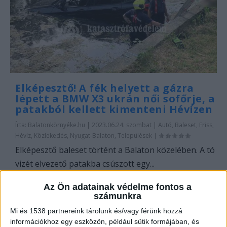
Elképesztő! A fék helyett a gázra
lépett a BMW X3 ukrán női sofőrje, a
patakból kellett kimenteni Hévízen
Írta:
Balatonkörnyéke.hu
|
2023.06.24. szombat
|
Autó
,
Baleset
,
Friss
,
Hévíz
,
Közlekedés
,
Nyugat-Balaton
,
Települések
|
Elképesztő baleset történt a Balaton közelében. A tó
vizét elvezető patakba csúszott egy...
Az Ön adatainak védelme fontos a
OLVASS TOVÁBB
számunkra
Mi és 1538 partnereink tárolunk és/vagy férünk hozzá
információkhoz egy eszközön, például sütik formájában, és