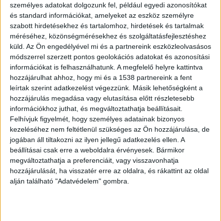
személyes adatokat dolgozunk fel, például egyedi azonosítókat
és standard információkat, amelyeket az eszköz személyre
szabott hirdetésekhez és tartalomhoz, hirdetések és tartalmak
méréséhez, közönségmérésekhez és szolgáltatásfejlesztéshez
küld.
Az Ön engedélyével mi és a partnereink eszközleolvasásos
módszerrel szerzett pontos geolokációs adatokat és azonosítási
információkat is felhasználhatunk. A megfelelő helyre kattintva
hozzájárulhat ahhoz, hogy mi és a 1538 partnereink a fent
leírtak szerint adatkezelést végezzünk. Másik lehetőségként a
hozzájárulás megadása vagy elutasítása előtt részletesebb
információkhoz juthat, és megváltoztathatja beállításait.
Felhívjuk figyelmét, hogy személyes adatainak bizonyos
Örökre elnémult a motor – utolsó
kezeléséhez nem feltétlenül szükséges az Ön hozzájárulása, de
útjára kísérték a 31 évesen elhunyt
jogában áll tiltakozni az ilyen jellegű adatkezelés ellen. A
bajnokot, Szvoboda Bencét
beállításai csak erre a weboldalra érvényesek. Bármikor
Balatonberényben
megváltoztathatja a preferenciáit, vagy visszavonhatja
hozzájárulását, ha visszatér erre az oldalra, és rákattint az oldal
Írta:
Balatonkörnyéke.hu
|
2023.06.24. szombat
|
Balatonberény
,
alján található "Adatvédelem" gombra.
Baleset
,
Déli part
,
Friss
,
Sport
|
Szombaton délelőtt több százan kísérték el utolsó
útjára a balatonberényi temetőben a június...