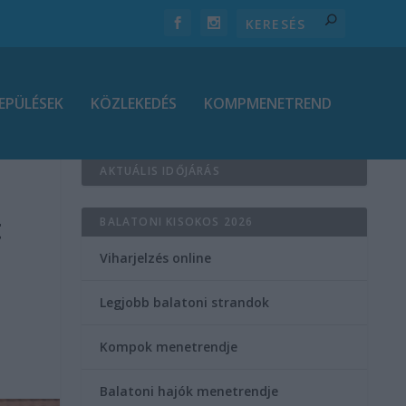
EPÜLÉSEK
KÖZLEKEDÉS
KOMPMENETREND
AKTUÁLIS IDŐJÁRÁS
t
BALATONI KISOKOS 2026
t
Viharjelzés online
Legjobb balatoni strandok
Kompok menetrendje
Balatoni hajók menetrendje