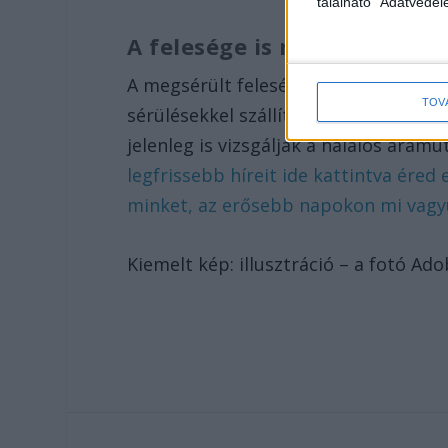
található "Adatvéde
A felesége is megégett
A megsérült feleséget a mentők a kez
TOV
sérülésekkel szállították egy főváros
jelenleg is vizsgálják a halálos ára
legfrissebb híreit ide kattintva ére
minket, az erősebb napokon mi vagyu
Kiemelt kép: illusztráció – a fotó Ad