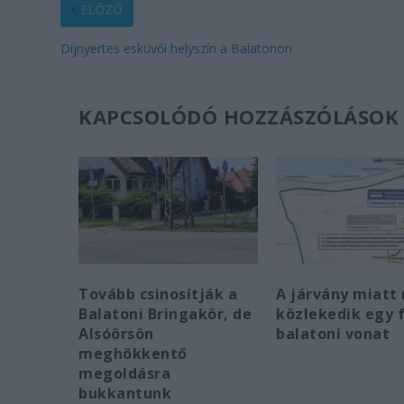
ELŐZŐ
Díjnyertes esküvői helyszín a Balatonon
KAPCSOLÓDÓ HOZZÁSZÓLÁSOK
Tovább csinosítják a
A járvány miatt
Balatoni Bringakör, de
közlekedik egy 
Alsóörsön
balatoni vonat
meghökkentő
megoldásra
bukkantunk