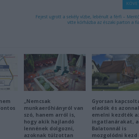
KÖVE
Fejest ugrott a sekély vízbe, lebénult a férfi – Ment
vitte kórházba az északi parton a f
 nem
„Nemcsak
Gyorsan kapcsolt
fontos
munkaerőhiányról van
eladók és azonna
szó, hanem arról is,
emelni kezdték a
hogy akik hajlandó
ingatlanárakat, a
lennének dolgozni,
Balatonnál is
azoknak túlzottan
mozgolódni kezd