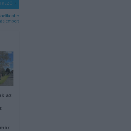
TKEZŐ
őhelikopter
iatalembert
ak az
l
z
 már