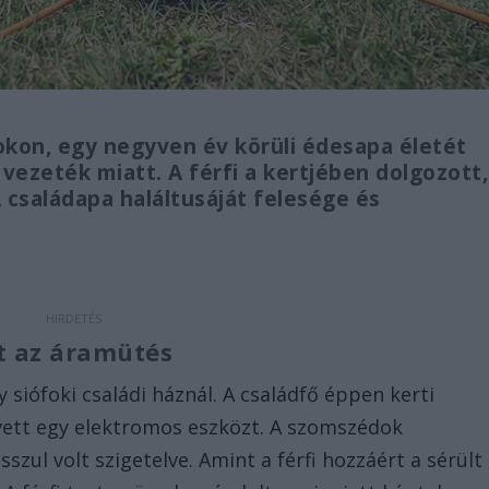
okon, egy negyven év körüli édesapa életét
vezeték miatt. A férfi a kertjében dolgozott,
családapa haláltusáját felesége és
t az áramütés
 siófoki családi háznál. A családfő éppen kerti
vett egy elektromos eszközt. A szomszédok
szul volt szigetelve. Amint a férfi hozzáért a sérült