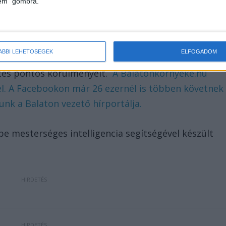
lem" gombra.
én és a lábán keletkezett súlyos égési
ÁBBI LEHETŐSÉGEK
ELFOGADOM
i kórház speciális égési osztályára. A hatóságok
mütés pontos körülményeit.
A Balatonkörnyéke.hu
d el. A Facebookon már 26 ezernél is többen követnek
nk a Balaton vezető hírportálja.
obe mesterséges intelligencia segítségével készült