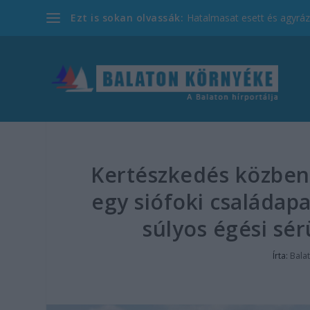
Ezt is sokan olvassák:
Hatalmasat esett és agyrázk
Kertészkedés közben
egy siófoki családapa
súlyos égési sér
Írta:
Bala