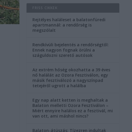
FRISS CIKKEK
Rejtélyes haláleset a balatonfüredi
apartmannál: a rendőrség is
megszólalt
Rendkívüli bejelentés a rendőrségtől:
Ennek nagyon fognak örülni a
száguldozni szerető autósok
Az extrém hőség okozhatta a 39 éves
nő halálát az Ozora Fesztiválon, egy
másik fesztiválozó a nagyszínpad
tetejéről ugrott a halálba
Egy nap alatt ketten is meghaltak a
Balaton melletti Ozora Fesztiválon –
Miért ennyire halálos ez a fesztivál, mi
van ott, ami máshol nincs?
Balaton-átúszás: Tízezren indultak