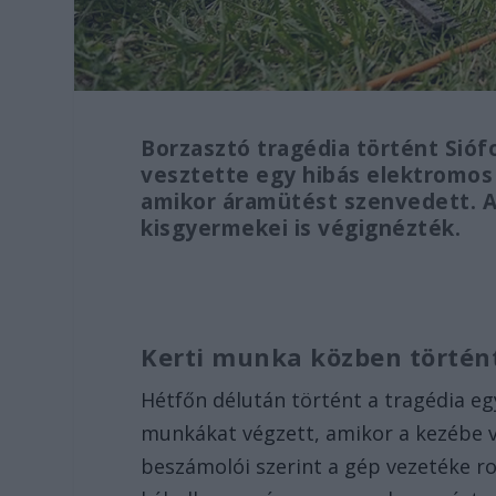
Borzasztó tragédia történt Sióf
vesztette egy hibás elektromos 
amikor áramütést szenvedett. A 
kisgyermekei is végignézték.
Kerti munka közben történ
Hétfőn délután történt a tragédia egy
munkákat végzett, amikor a kezébe 
beszámolói szerint a gép vezetéke ros