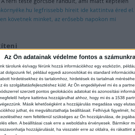
A férfi teste görcsbe rándult, ami miatt képtelen
környéke.hu legfrissebb híreit ide kattintva éred el.
ben követnek minket, az erősebb napokon mi
.
gíteni
ségére sietett, de nem tudta kiszabadítani a férfit. A
Az Ön adatainak védelme fontos a számunkr
ült. A drámai eseményeket végignézte a házaspár ké
nk tárolunk és/vagy férünk hozzá információkhoz egy eszközön, példáu
t dolgozunk fel, például egyedi azonosítókat és standard információk
dban élő idős házaspár fia – aki éppen szabadnapos
abott hirdetésekhez és tartalomhoz, hirdetések és tartalmak méréséhe
al a helyszínre sietett – írja a
vaol.hu
.
és szolgáltatásfejlesztéshez küld.
Az Ön engedélyével mi és a partne
dszerrel szerzett pontos geolokációs adatokat és azonosítási informác
megfelelő helyre kattintva hozzájárulhat ahhoz, hogy mi és a 1538 partne
 végezzünk. Másik lehetőségként a hozzájárulás megadása vagy elutasí
iókhoz juthat, és megváltoztathatja beállításait.
Felhívjuk figyelmét, 
esztést, és hosszú percekig küzdött a férfi életéért
ezeléséhez nem feltétlenül szükséges az Ön hozzájárulása, de jogában 
jártak sikerrel, az édesapa életét már nem lehetet
zelés ellen. A beállításai csak erre a weboldalra érvényesek. Bármikor m
isszavonhatja hozzájárulását, ha visszatér erre az oldalra, és rákattint a