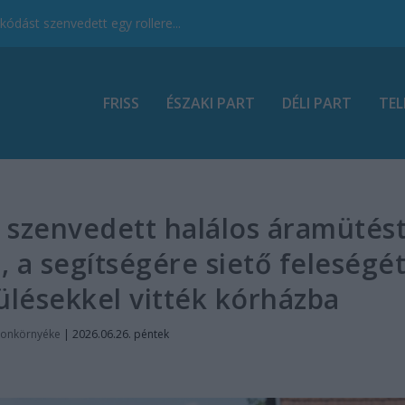
ódást szenvedett egy rollere...
FRISS
ÉSZAKI PART
DÉLI PART
TEL
 szenvedett halálos áramütés
, a segítségére siető feleségé
ülésekkel vitték kórházba
tonkörnyéke
|
2026.06.26. péntek