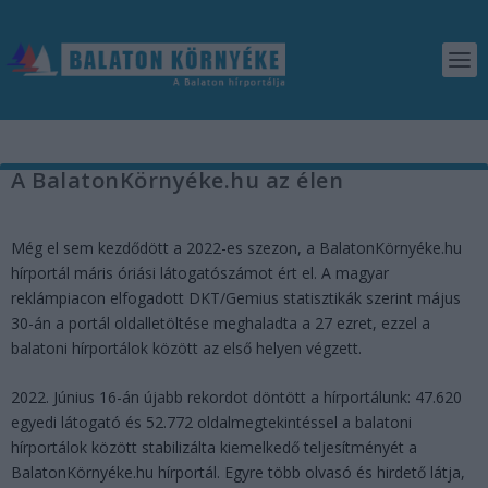
A BalatonKörnyéke.hu az élen
Még el sem kezdődött a 2022-es szezon, a BalatonKörnyéke.hu
hírportál máris óriási látogatószámot ért el. A magyar
reklámpiacon elfogadott DKT/Gemius statisztikák szerint május
30-án a portál oldalletöltése meghaladta a 27 ezret, ezzel a
balatoni hírportálok között az első helyen végzett.
2022. Június 16-án újabb rekordot döntött a hírportálunk: 47.620
egyedi látogató és 52.772 oldalmegtekintéssel a balatoni
hírportálok között stabilizálta kiemelkedő teljesítményét a
BalatonKörnyéke.hu hírportál. Egyre több olvasó és hirdető látja,