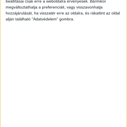
beállításai csak erre a weboldalra érvényesek. Bármikor
Kompok menetrendje
megváltoztathatja a preferenciáit, vagy visszavonhatja
hozzájárulását, ha visszatér erre az oldalra, és rákattint az oldal
alján található "Adatvédelem" gombra.
Balatoni hajók menetrendje
Vasúti menetrendek
Időjárás most a Balatonnál
HIRDETÉS