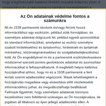
hogy a legfontosabb balatoni hírekért hozzánk érdemes jönni. A
címlapunkon és a cikkoldalakon bármikor megtekinthető a
Balaton, a Velencei-tó, a Fertő-tó és a Tiszta-tó pillanatnyi
Az Ön adatainak védelme fontos a
viharjelzés-térképe, melyet az Országos Katasztrófavédelmi
számunkra
Szolgálat működtet.
Mi és 1538 partnereink tárolunk és/vagy férünk hozzá
információkhoz egy eszközön, például sütik formájában, és
Köszönjük olvasóink bizalmát!
személyes adatokat dolgozunk fel, például egyedi azonosítókat
és standard információkat, amelyeket az eszköz személyre
szabott hirdetésekhez és tartalomhoz, hirdetések és tartalmak
méréséhez, közönségmérésekhez és szolgáltatásfejlesztéshez
küld.
Az Ön engedélyével mi és a partnereink eszközleolvasásos
módszerrel szerzett pontos geolokációs adatokat és azonosítási
AKTUÁLIS IDŐJÁRÁS
információkat is felhasználhatunk. A megfelelő helyre kattintva
hozzájárulhat ahhoz, hogy mi és a 1538 partnereink a fent
leírtak szerint adatkezelést végezzünk. Másik lehetőségként a
BALATONI KISOKOS 2026
hozzájárulás megadása vagy elutasítása előtt részletesebb
információkhoz juthat, és megváltoztathatja beállításait.
Viharjelzés online
Felhívjuk figyelmét, hogy személyes adatainak bizonyos
kezeléséhez nem feltétlenül szükséges az Ön hozzájárulása, de
Legjobb balatoni strandok
jogában áll tiltakozni az ilyen jellegű adatkezelés ellen. A