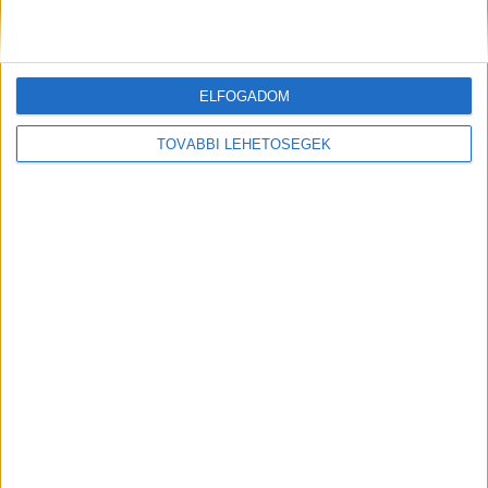
Az extrém hőség okozhatta a 39 éves nő halálát az
Ozora Fesztiválon, egy másik fesztiválozó a nagyszínpad
tetejéről ugrott a halálba
ELFOGADOM
Egy nap alatt ketten is meghaltak a Balaton melletti
TOVÁBBI LEHETŐSÉGEK
Ozora Fesztiválon – Miért ennyire halálos ez a fesztivál,
mi van ott, ami máshol nincs?
Balaton-átúszás: Tízezren indultak neki a hullámoknak,
a győztes kevesebb, mint 1 óra alatt úszta át a tavat
HIRDETÉS