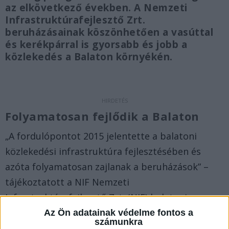
az elkövetkező években. A Nemzeti
Infrastruktúrafejlesztő Zrt.
beruházásainak köszönhetően a vasúttal
és kerékpárral is gyorsabb és jobb a
közlekedés a Balaton környékén.
Folyamatosan fejlődik a Balaton
„A fordulópontot 2015 jelentette a balatoni
közlekedési infrastruktúra fejlesztésében és
azóta folyamatosan zajlanak a beruházások” –
tájékoztatott a NIF Nemzeti
Infrastruktúrafejlesztő Zrt. (NIF) balatoni
fejlesztéseit bemutató pénteki eseményén –
írja
Az Ön adatainak védelme fontos a
számunkra
a Sonline.