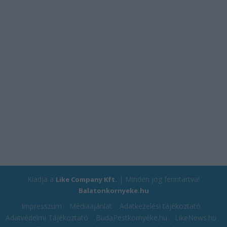
Kiadja a
| Minden jog fenntartva!
Like Company Kft.
Balatonkornyeke.hu
Impresszum
Médiaajánlat
Adatkezelési tájékoztató
Adatvédelmi Tájékoztató
BudaPestkörnyéke.hu
LikeNews.hu