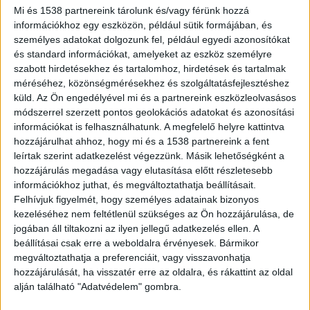
Mi és 1538 partnereink tárolunk és/vagy férünk hozzá
információkhoz egy eszközön, például sütik formájában, és
Megújult az M7-es
személyes adatokat dolgozunk fel, például egyedi azonosítókat
és standard információkat, amelyeket az eszköz személyre
Nagy Róbert, a NIF vezérigazgatója elmondta,
szabott hirdetésekhez és tartalomhoz, hirdetések és tartalmak
méréséhez, közönségmérésekhez és szolgáltatásfejlesztéshez
hogy az egyik legjelentősebb beruházás szerinte
küld.
Az Ön engedélyével mi és a partnereink eszközleolvasásos
az M7-es autópálya 710-es csomópontjának
módszerrel szerzett pontos geolokációs adatokat és azonosítási
megépítése volt. A felújításnak köszönhetően a
információkat is felhasználhatunk. A megfelelő helyre kattintva
hozzájárulhat ahhoz, hogy mi és a 1538 partnereink a fent
Budapest felől érkezők jóval gyorsabban
leírtak szerint adatkezelést végezzünk. Másik lehetőségként a
térhetnek le az útról az északi-part felé.
A
hozzájárulás megadása vagy elutasítása előtt részletesebb
információkhoz juthat, és megváltoztathatja beállításait.
BalatonKörnyéke.hu legfrissebb híreit ide
Felhívjuk figyelmét, hogy személyes adatainak bizonyos
kattintva éred el.
kezeléséhez nem feltétlenül szükséges az Ön hozzájárulása, de
jogában áll tiltakozni az ilyen jellegű adatkezelés ellen. A
beállításai csak erre a weboldalra érvényesek. Bármikor
Vasútfejlesztésre költöttek a
megváltoztathatja a preferenciáit, vagy visszavonhatja
legtöbbet
hozzájárulását, ha visszatér erre az oldalra, és rákattint az oldal
alján található "Adatvédelem" gombra.
A vezérigazgató közlése szerint a közlekedési