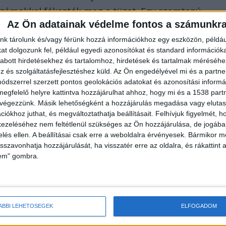
erszámokkal fékezték meg a tüzet. Egy szemtanú
Az Ön adatainak védelme fontos a számunkr
de komolyabb személyi sérülés valószínűleg nem
nk tárolunk és/vagy férünk hozzá információkhoz egy eszközön, példáu
a főszínpaddal szemben állt. Egyelőre nem tudni,
t dolgozunk fel, például egyedi azonosítókat és standard információk
sztivál további programjait. Az Ozora Fesztivál
abott hirdetésekhez és tartalomhoz, hirdetések és tartalmak méréséhe
g kapuit, július 25. ugyanis a „mínusz második nap”
és szolgáltatásfejlesztéshez küld.
Az Ön engedélyével mi és a partne
dszerrel szerzett pontos geolokációs adatokat és azonosítási informác
megfelelő helyre kattintva hozzájárulhat ahhoz, hogy mi és a 1538 partne
 végezzünk. Másik lehetőségként a hozzájárulás megadása vagy elutasí
iókhoz juthat, és megváltoztathatja beállításait.
Felhívjuk figyelmét, 
ezeléséhez nem feltétlenül szükséges az Ön hozzájárulása, de jogában 
rán
, miután bevetette magát a tűzbe. Nagyon súlyo
zelés ellen. A beállításai csak erre a weboldalra érvényesek. Bármikor m
isszavonhatja hozzájárulását, ha visszatér erre az oldalra, és rákattint a
g küzdöttek az életéért, az életét nem tudták
lem" gombra.
ták, hogy egy Szingapúrból érkezett vendég kísérel
l, mentésére perceken belül megérkeztek a
ÁBBI LEHETŐSÉGEK
ELFOGADOM