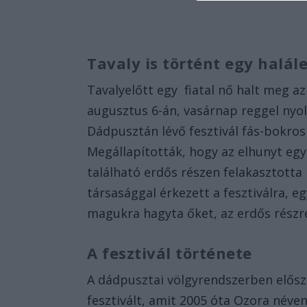
Tavaly is történt egy halál
Tavalyelőtt egy fiatal nő halt meg az
augusztus 6-án, vasárnap reggel nyolc
Dádpusztán lévő fesztivál fás-bokros
Megállapították, hogy az elhunyt egy 
található erdős részen felakasztotta 
társasággal érkezett a fesztiválra, eg
magukra hagyta őket, az erdős rész
A fesztivál története
A dádpusztai völgyrendszerben elősz
fesztivált, amit 2005 óta Ozora néve