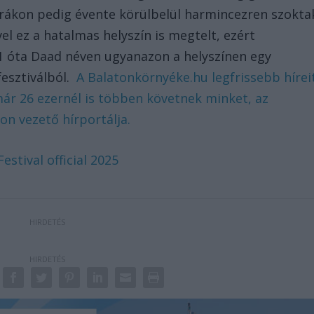
orákon pedig évente körülbelül harmincezren szokta
vel ez a hatalmas helyszín is megtelt, ezért
1 óta Daad néven ugyanazon a helyszínen egy
fesztiválból.
A Balatonkörnyéke.hu legfrissebb hírei
már 26 ezernél is többen követnek minket, az
n vezető hírportálja.
estival official 2025