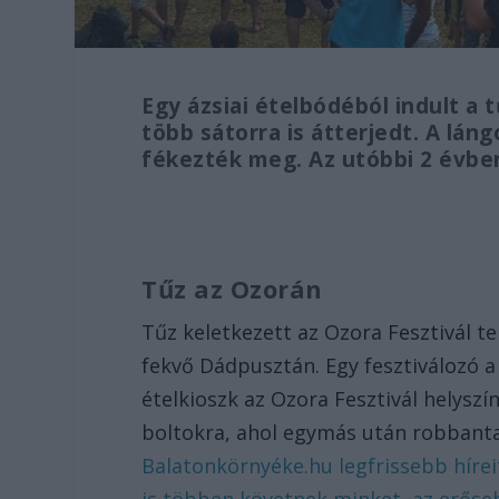
Egy ázsiai ételbódéból indult a 
több sátorra is átterjedt. A lán
fékezték meg. Az utóbbi 2 évben 
Tűz az Ozorán
Tűz keletkezett az Ozora Fesztivál t
fekvő Dádpusztán. Egy fesztiválozó 
ételkioszk az Ozora Fesztivál helyszí
boltokra, ahol egymás után robbanta
Balatonkörnyéke.hu legfrissebb hírei
is többen követnek minket, az erőse