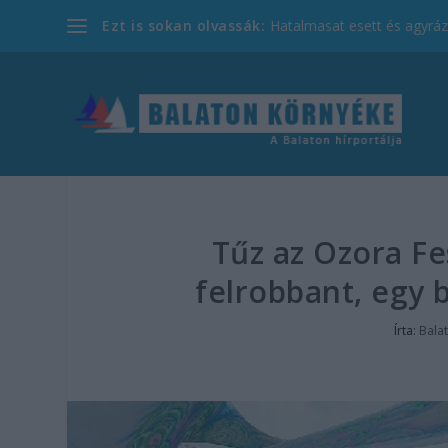
Ezt is sokan olvassák:
Hatalmasat esett és agyrázk
Tűz az Ozora Fe
felrobbant, egy b
Írta:
Bala