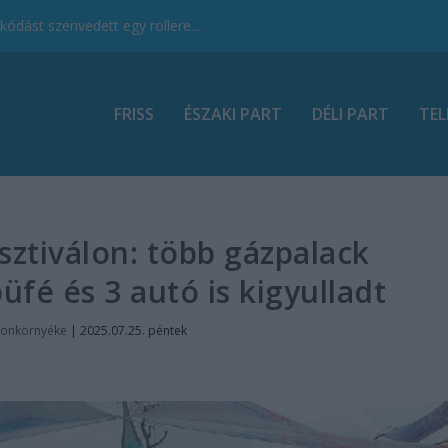
ódást szenvedett egy rollere...
FRISS
ÉSZAKI PART
DÉLI PART
TEL
sztiválon: több gázpalack
üfé és 3 autó is kigyulladt
tonkörnyéke
|
2025.07.25. péntek