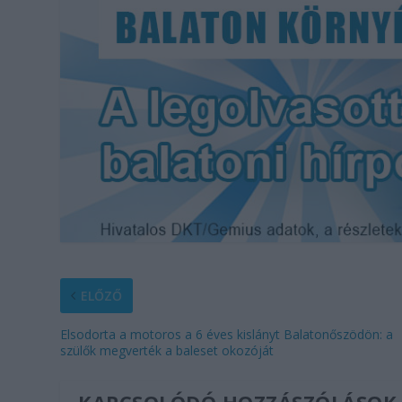
ELŐZŐ
Elsodorta a motoros a 6 éves kislányt Balatonőszödön: a
szülők megverték a baleset okozóját