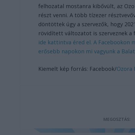
felhozatal mostanra kibővült, az Oz
részt venni. A több tízezer résztvevő
döntöttek úgy a szervezők, hogy 202
rövidített változatot is szerveznek a 
ide kattintva éred el. A Facebookon 
erősebb napokon mi vagyunk a Balato
Kiemelt kép forrás: Facebook/
Ozora F
MEGOSZTÁS: