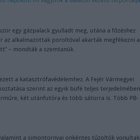
ször egy gázpalack gyulladt meg, utána a főzéshez
kor az alkalmazottak poroltóval akarták megfékezni a
ett” – mondták a szemtanúk.
kezett a katasztrófavédelemhez. A Fejér Vármegyei
oztatása szerint az egyik büfé teljes terjedelmébe
árműre, két utánfutóra és több sátorra is. Több PB-
 valamint a simontornyai önkéntes tűzoltók vonultak