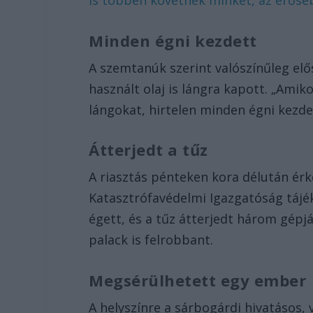
Minden égni kezdett
A szemtanúk szerint valószínűleg elő
használt olaj is lángra kapott. „Ami
lángokat, hirtelen minden égni kezd
Átterjedt a tűz
A riasztás pénteken kora délután ér
Katasztrófavédelmi Igazgatóság tájék
égett, és a tűz átterjedt három gépj
palack is felrobbant.
Megsérülhetett egy ember
A helyszínre a sárbogárdi hivatásos,