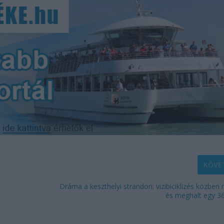
KÖVE
Dráma a keszthelyi strandon: vizibiciklizés közben r
és meghalt egy 36