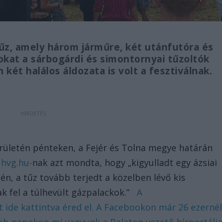
tűz, amely három járműre, két utánfutóra és
gokat a sárbogárdi és simontornyai tűzoltók
két halálos áldozata is volt a fesztiválnak.
erületén pénteken, a Fejér és Tolna megye határán
a
hvg.hu-
nak azt mondta, hogy „kigyulladt egy ázsiai
nén, a tűz tovább terjedt a közelben lévő kis
k fel a túlhevült gázpalackok.”
A
t ide kattintva éred el. A Facebookon már 26 ezerné
bb napokon mi vagyunk a Balaton vezető hírportálja