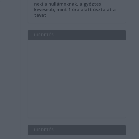
neki a hullámoknak, a győztes
kevesebb, mint 1 óra alatt úszta át a
tavat
HIRDETÉS
n
HIRDETÉS