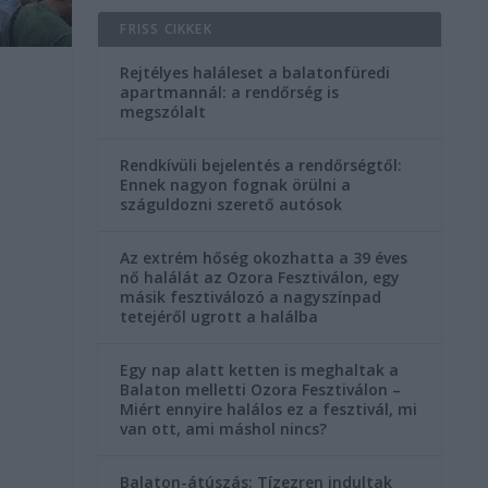
FRISS CIKKEK
Rejtélyes haláleset a balatonfüredi
apartmannál: a rendőrség is
megszólalt
Rendkívüli bejelentés a rendőrségtől:
Ennek nagyon fognak örülni a
száguldozni szerető autósok
Az extrém hőség okozhatta a 39 éves
nő halálát az Ozora Fesztiválon, egy
másik fesztiválozó a nagyszínpad
tetejéről ugrott a halálba
Egy nap alatt ketten is meghaltak a
Balaton melletti Ozora Fesztiválon –
Miért ennyire halálos ez a fesztivál, mi
van ott, ami máshol nincs?
l
Balaton-átúszás: Tízezren indultak
.