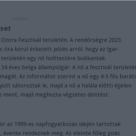
eset
 Ozora Fesztivál területén. A rendőrségre 2023.
 óra körül érkezett jelzés arról, hogy az Igar-
 területén egy nő holttestére bukkantak.
34 éves belga állampolgár. A nő a fesztivál területé
magát. Az informátor szerint a nő egy 4-5 fős baráti
yütt sátoroztak le, majd a nő a halála előtti éjjelen
re ment, majd meghozta végzetes döntést.
ör az 1999-es napfogyatkozás idején tartottak
n, évente rendeznek meg. Az eleinte főleg goás