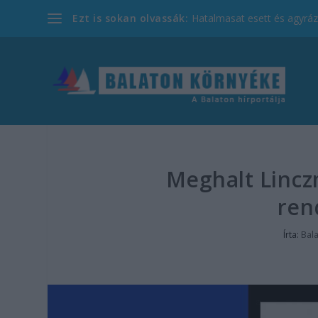
Ezt is sokan olvassák:
Hatalmasat esett és agyrázk
Meghalt Lincz
ren
Írta:
Bal