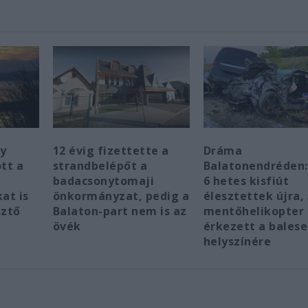
y
12 évig fizettette a
Dráma
tt a
strandbelépőt a
Balatonendréden:
badacsonytomaji
6 hetes kisfiút
at is
önkormányzat, pedig a
élesztettek újra, 
sztő
Balaton-part nem is az
mentőhelikopter 
övék
érkezett a balese
helyszínére