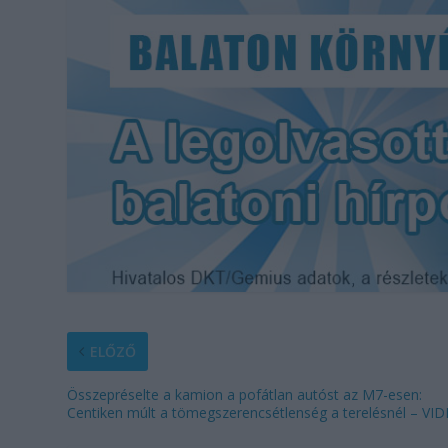
ELŐZŐ
Összepréselte a kamion a pofátlan autóst az M7-esen:
Centiken múlt a tömegszerencsétlenség a terelésnél – VI