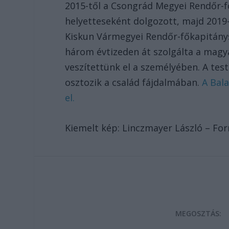
2015-től a Csongrád Megyei Rendőr-f
helyetteseként dolgozott, majd 2019-
Kiskun Vármegyei Rendőr-főkapitánysá
három évtizeden át szolgálta a magy
veszítettünk el a személyében. A tes
osztozik a család fájdalmában.
A Bala
el.
Kiemelt kép: Linczmayer László – For
MEGOSZTÁS: