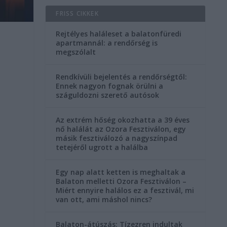
FRISS CIKKEK
Rejtélyes haláleset a balatonfüredi
apartmannál: a rendőrség is
megszólalt
Rendkívüli bejelentés a rendőrségtől:
Ennek nagyon fognak örülni a
száguldozni szerető autósok
Az extrém hőség okozhatta a 39 éves
nő halálát az Ozora Fesztiválon, egy
másik fesztiválozó a nagyszínpad
tetejéről ugrott a halálba
Egy nap alatt ketten is meghaltak a
Balaton melletti Ozora Fesztiválon –
Miért ennyire halálos ez a fesztivál, mi
van ott, ami máshol nincs?
Balaton-átúszás: Tízezren indultak