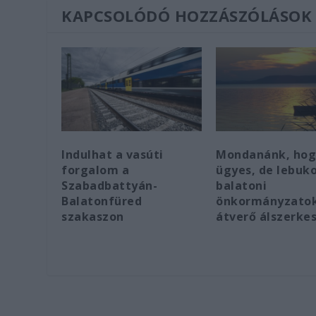
KAPCSOLÓDÓ HOZZÁSZÓLÁSOK
Indulhat a vasúti
Mondanánk, hog
forgalom a
ügyes, de lebuko
Szabadbattyán-
balatoni
Balatonfüred
önkormányzatok
szakaszon
átverő álszerke