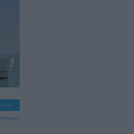
TKEZŐ
színművész