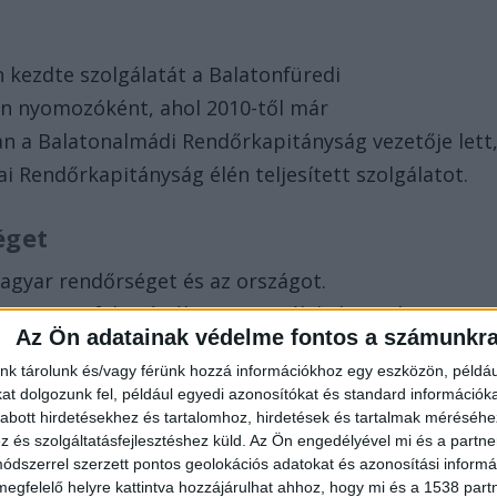
kezdte szolgálatát a Balatonfüredi
n nyomozóként, ahol 2010-től már
an a Balatonalmádi Rendőrkapitányság vezetője lett
ai Rendőrkapitányság élén teljesített szolgálatot.
séget
magyar rendőrséget és az országot.
rint 2020 februárjában nevezték ki hivatalosan
Az Ön adatainak védelme fontos a számunkr
megbízott vezetőként látta el a feladatot.
nk tárolunk és/vagy férünk hozzá információkhoz egy eszközön, példáu
t dolgozunk fel, például egyedi azonosítókat és standard információk
gyei kapitány
abott hirdetésekhez és tartalomhoz, hirdetések és tartalmak méréséhe
és szolgáltatásfejlesztéshez küld.
Az Ön engedélyével mi és a partne
l, hogy elhunyt dr. Gulyás Zsolt rendőr
dszerrel szerzett pontos geolokációs adatokat és azonosítási informác
gyei Rendőr-főkapitányság vezetője. Az 54 éves
megfelelő helyre kattintva hozzájárulhat ahhoz, hogy mi és a 1538 partne