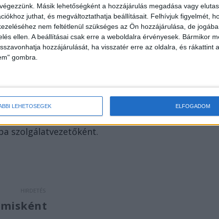
 végezzünk. Másik lehetőségként a hozzájárulás megadása vagy elutasí
égzés közben lett rosszul, kórházba szállították, de
iókhoz juthat, és megváltoztathatja beállításait.
Felhívjuk figyelmét, 
t vesztette.
ezeléséhez nem feltétlenül szükséges az Ön hozzájárulása, de jogában 
zelés ellen. A beállításai csak erre a weboldalra érvényesek. Bármikor m
isszavonhatja hozzájárulását, ha visszatér erre az oldalra, és rákattint a
yafutását
lem" gombra.
pályafutását 1991-ben kezdte a Magyar Honvédség
l a határőrségnél teljesített szolgálatot különböző
attonyán. 2008. január 1-jén az integrációval kerül
ÁBBI LEHETŐSÉGEK
ELFOGADOM
i Rendőr-főkapitányság Rendészeti Igazgatóság
ba szolgálatvezetőként.
elmisként