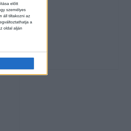
tása előtt
hogy személyes
áll tiltakozni az
egváltoztathatja a
z oldal alján
t