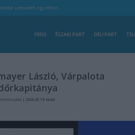
ódást szenvedett egy rollere...
FRISS
ÉSZAKI PART
DÉLI PART
TEL
mayer László, Várpalota
dőrkapitánya
atonkörnyéke
|
2026.05.19. kedd