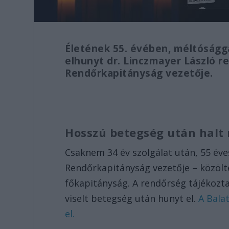
Életének 55. évében, méltóságg
elhunyt dr. Linczmayer László re
Rendőrkapitányság vezetője.
Hosszú betegség után hal
Csaknem 34 év szolgálat után, 55 év
Rendőrkapitányság vezetője – közöl
főkapitányság. A rendőrség tájékozt
viselt betegség után hunyt el.
A Bala
el.