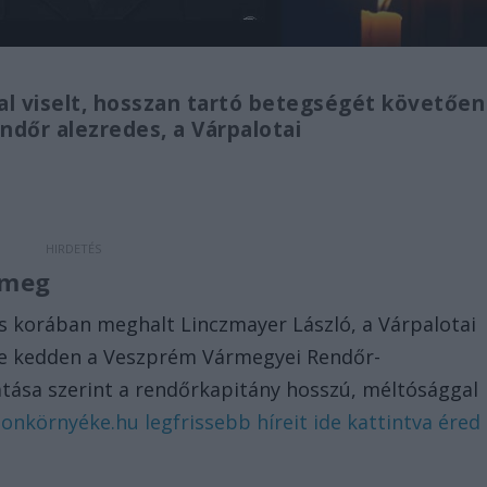
al viselt, hosszan tartó betegségét követően
ndőr alezredes, a Várpalotai
t meg
es korában meghalt Linczmayer László, a Várpalotai
te kedden a Veszprém Vármegyei Rendőr-
atása szerint a rendőrkapitány hosszú, méltósággal
tonkörnyéke.hu legfrissebb híreit ide kattintva éred