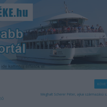
KÖVE
Meghalt Scherer Péter, ajkai származású 
DEÓ