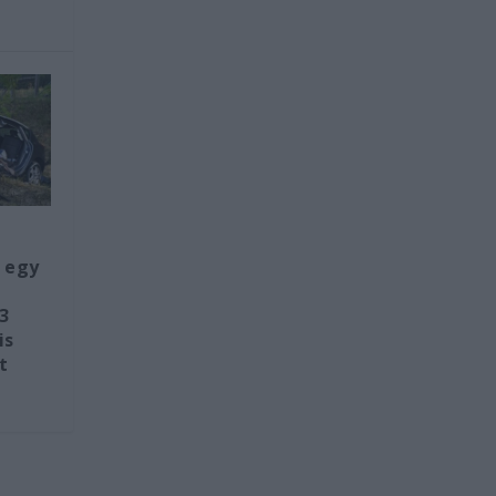
 egy
3
is
t