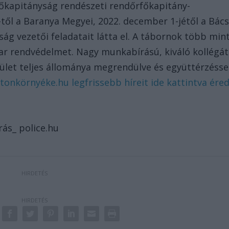
őkapitányság rendészeti rendőrfőkapitány-
től a Baranya Megyei, 2022. december 1-jétől a Bács
g vezetői feladatait látta el. A tábornok több min
ar rendvédelmet. Nagy munkabírású, kiváló kollégát
tület teljes állománya megrendülve és együttérzésse
tonkörnyéke.hu legfrissebb híreit ide kattintva ére
rás_ police.hu