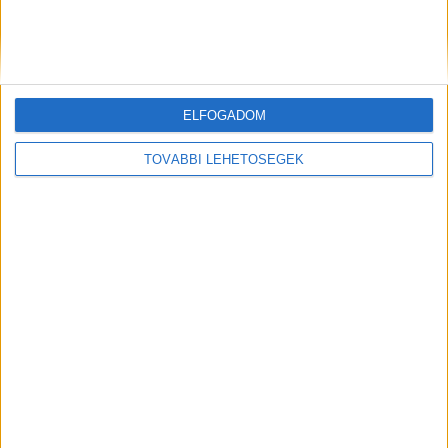
Új szelek fújnak a Balatonnál: Vitézy Dávid új
közlekedési miniszter sokat beszélt a balatoni
közlekedésről is, a vasúti teherforgalomra és a
modernizációra fókuszál
ELFOGADOM
TOVÁBBI LEHETŐSÉGEK
Eldőlt melyik cég építheti a Balaton
legnagyobb családi élményparkját