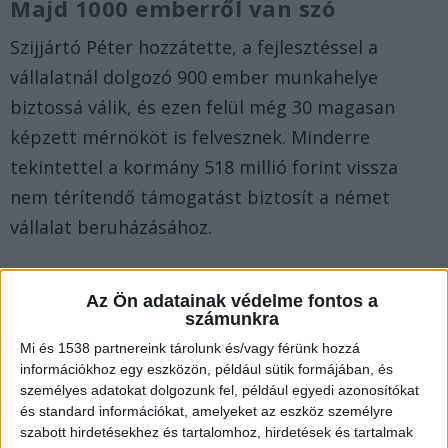
Majd 1000 emberről van szó
Szijjártó Péter hozzátette, a fejlesztéssel a
vállalatnál dolgozó 900 ember munkahelye
biztossá válik, és ezen felül még 30 magasan
képzett mérnököt is felvesznek. Minderre
tekintettel a kormány 518 millió forint vissza
nem térítendő támogatást biztosít a német
vállalat beruházásához.
Szenzorok, érzékelők
Az Ön adatainak védelme fontos a
számunkra
A Balluff fejlesztésének célja, hogy még
Mi és 1538 partnereink tárolunk és/vagy férünk hozzá
modernebbé tudja tenni az ipari automatizálás
információkhoz egy eszközön, például sütik formájában, és
számára készülő szenzorokat, érzékelőket,
személyes adatokat dolgozunk fel, például egyedi azonosítókat
amelyeket az autógyártás, a gyógyszergyártás és
és standard információkat, amelyeket az eszköz személyre
szabott hirdetésekhez és tartalomhoz, hirdetések és tartalmak
az élelmiszeripar gyártósorain és