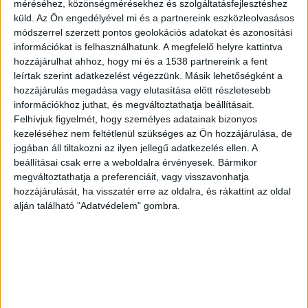
méréséhez, közönségmérésekhez és szolgáltatásfejlesztéshez
gyártóeszközein alkalmaznak. Mindez azért
küld.
Az Ön engedélyével mi és a partnereink eszközleolvasásos
módszerrel szerzett pontos geolokációs adatokat és azonosítási
fontos, mert a magyar gazdaság teljesítményét
információkat is felhasználhatunk. A megfelelő helyre kattintva
ezek az ágazatok határozzák meg a leginkább –
hozzájárulhat ahhoz, hogy mi és a 1538 partnereink a fent
leírtak szerint adatkezelést végezzünk. Másik lehetőségként a
tette hozzá a tárcavezető.
hozzájárulás megadása vagy elutasítása előtt részletesebb
információkhoz juthat, és megváltoztathatja beállításait.
Arccal az autógyártás felé
Felhívjuk figyelmét, hogy személyes adatainak bizonyos
kezeléséhez nem feltétlenül szükséges az Ön hozzájárulása, de
Példaként említette, hogy a Balluff által gyártott
jogában áll tiltakozni az ilyen jellegű adatkezelés ellen. A
beállításai csak erre a weboldalra érvényesek. Bármikor
szenzorok az Audi, a General Motors, a Mercedes
megváltoztathatja a preferenciáit, vagy visszavonhatja
gyáraiban, így a magyarországi autógyárak
hozzájárulását, ha visszatér erre az oldalra, és rákattint az oldal
gyártósorain is megtalálhatók, mindez pedig azt
alján található "Adatvédelem" gombra.
jelenti, hogy a Balluff fejlesztései maguk után
vonják a magyar autóipar teljesítményének
növekedését.