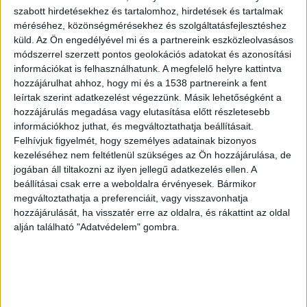
hőmérséklet a hét első napján 5-11 fok között
szabott hirdetésekhez és tartalomhoz, hirdetések és tartalmak
alakul. Napközben várhatóan 18-22 fok lesz.
méréséhez, közönségmérésekhez és szolgáltatásfejlesztéshez
küld.
Az Ön engedélyével mi és a partnereink eszközleolvasásos
módszerrel szerzett pontos geolokációs adatokat és azonosítási
Kedden már kisüt a nap
információkat is felhasználhatunk. A megfelelő helyre kattintva
hozzájárulhat ahhoz, hogy mi és a 1538 partnereink a fent
Június első napján, kedden már néhány órára
leírtak szerint adatkezelést végezzünk. Másik lehetőségként a
megmutatja a nap az igazi erejét, és csak néhol
hozzájárulás megadása vagy elutasítása előtt részletesebb
információkhoz juthat, és megváltoztathatja beállításait.
fordulhatnak elő esők és zivatarok. Sok helyen
Felhívjuk figyelmét, hogy személyes adatainak bizonyos
megélénkül és erős lesz a légmozgás. Hajnalban
kezeléséhez nem feltétlenül szükséges az Ön hozzájárulása, de
jogában áll tiltakozni az ilyen jellegű adatkezelés ellen. A
4-10 fok lesz, míg délutánra akár 22 fokig is
beállításai csak erre a weboldalra érvényesek. Bármikor
felmelegedhet a hőmérséklet.
megváltoztathatja a preferenciáit, vagy visszavonhatja
hozzájárulását, ha visszatér erre az oldalra, és rákattint az oldal
alján található "Adatvédelem" gombra.
Szerdán jön a napsütés
Ahogy haladunk előre a hét napjain, úgy
melegszik az időjárás: szerdán már mindenütt
kisüt néhány órára a nap. Néhol azonban