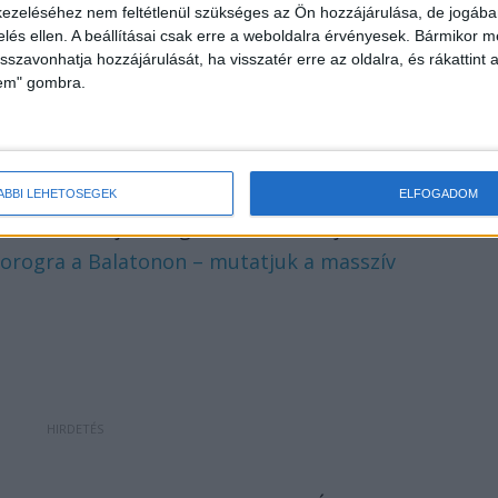
ezeléséhez nem feltétlenül szükséges az Ön hozzájárulása, de jogában 
uk a busát, be kellett mennem érte a vízbe” –
zelés ellen. A beállításai csak erre a weboldalra érvényesek. Bármikor m
OLÓDÓ
:
Úristen! Rekordhalat fogtak a Balatonból
isszavonhatja hozzájárulását, ha visszatér erre az oldalra, és rákattint a
lem" gombra.
zni, mindenféle halat fogtam, de busát még soha.
jesen szabályosan, szájszélbe akadt, holott sokszo
ÁBBI LEHETŐSÉGEK
ELFOGADOM
ívülről akasztják meg” – mondta Csejtei Endre.
EZ IS
horogra a Balatonon – mutatjuk a masszív