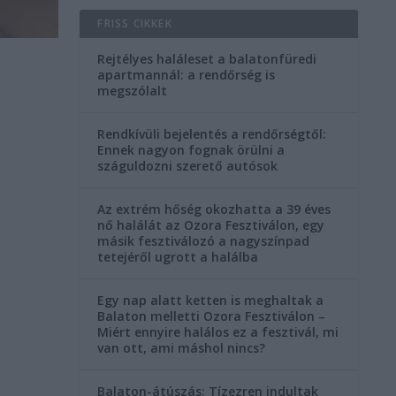
FRISS CIKKEK
Rejtélyes haláleset a balatonfüredi
apartmannál: a rendőrség is
megszólalt
Rendkívüli bejelentés a rendőrségtől:
Ennek nagyon fognak örülni a
száguldozni szerető autósok
Az extrém hőség okozhatta a 39 éves
nő halálát az Ozora Fesztiválon, egy
másik fesztiválozó a nagyszínpad
tetejéről ugrott a halálba
Egy nap alatt ketten is meghaltak a
Balaton melletti Ozora Fesztiválon –
Miért ennyire halálos ez a fesztivál, mi
van ott, ami máshol nincs?
Balaton-átúszás: Tízezren indultak