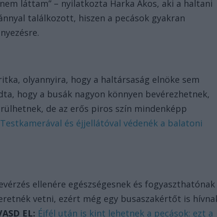
nem láttam” – nyilatkozta Harka Ákos, aki a haltani
nnyal találkozott, hiszen a pecások gyakran
nyezésre.
itka, olyannyira, hogy a haltársaság elnöke sem
ndta, hogy a busák nagyon könnyen bevérezhetnek,
rülhetnek, de az erős piros szín mindenképp
:
Testkamerával és éjjellátóval védenék a balatoni
bevérzés ellenére egészségesnek és fogyaszthatónak
zeretnék vetni, ezért még egy busaszakértőt is hívna
VASD EL:
Éjfél után is kint lehetnek a pecások: ezt a