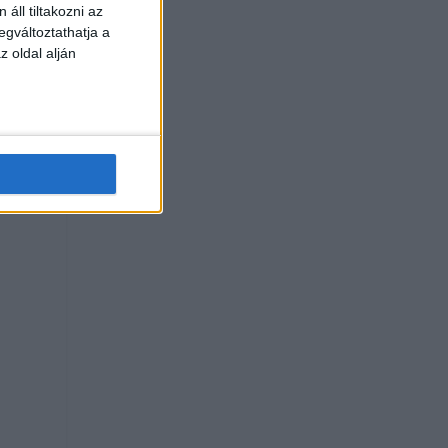
áll tiltakozni az
egváltoztathatja a
z oldal alján
r