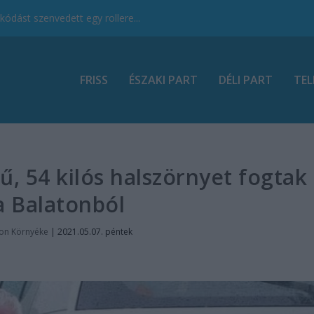
ódást szenvedett egy rollere...
FRISS
ÉSZAKI PART
DÉLI PART
TEL
ű, 54 kilós halszörnyet fogtak
 a Balatonból
ton Környéke
|
2021.05.07. péntek