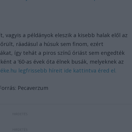
á
t, vagyis a példányok eleszik a kisebb halak elől az
őrült, ráadásul a húsuk sem finom, ezért
ákat, így tehát a piros színű óriást sem engedték
ként a ’60-as évek óta élnek busák, melyeknek az
ke.hu legfrissebb híreit ide kattintva éred el.
 Forrás: Pecaverzum