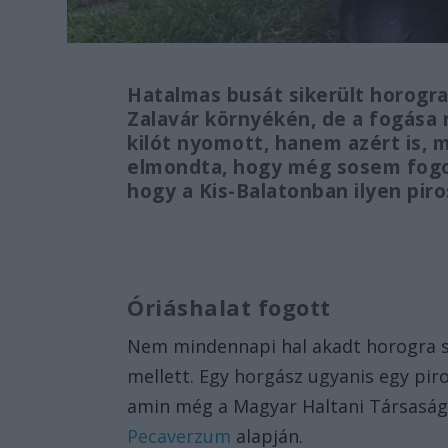
Hatalmas busát sikerült horogr
Zalavár környékén, de a fogása 
kilót nyomott, hanem azért is, m
elmondta, hogy még sosem fogo
hogy a Kis-Balatonban ilyen piros
Óriáshalat fogott
Nem mindennapi hal akadt horogra sze
mellett. Egy horgász ugyanis egy piro
amin még a Magyar Haltani Társaság
Pecaverzum
alapján.