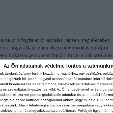
 amikor kifogta az óriáshalat, hiszen még életében
olna, hogy a Balatonnál ilyen példányok is horogra
em is akármilyen busát fogott, mivel a hal hatalmas
k számít – a Wikipédia szerint a leghosszabb fajok
Az Ön adatainak védelme fontos a számunkr
rnyéke.hu legfrissebb híreit ide kattintva éred el.
nk tárolunk és/vagy férünk hozzá információkhoz egy eszközön, példáu
t dolgozunk fel, például egyedi azonosítókat és standard információk
abott hirdetésekhez és tartalomhoz, hirdetések és tartalmak méréséhe
és szolgáltatásfejlesztéshez küld.
Az Ön engedélyével mi és a partne
rcsázni készültem, egy viszonylag erős, hetvenkilós
dszerrel szerzett pontos geolokációs adatokat és azonosítási informác
megfelelő helyre kattintva hozzájárulhat ahhoz, hogy mi és a 1538 partne
orgásztam. Viszonylag gyorsan kijött a hal, tíz perci
 végezzünk. Másik lehetőségként a hozzájárulás megadása vagy elutasí
t nem tanúsított. Ezen a szakaszon a vízpart olyan
iókhoz juthat, és megváltoztathatja beállításait.
Felhívjuk figyelmét, 