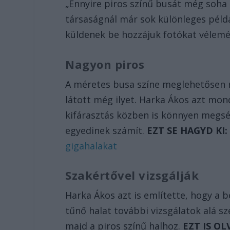
„Ennyire piros színű busát még soha 
társaságnál már sok különleges példá
küldenek be hozzájuk fotókat vélemé
Nagyon piros
A méretes busa színe meglehetősen r
látott még ilyet. Harka Ákos azt mo
kifárasztás közben is könnyen megsé
egyedinek számít.
EZT SE HAGYD KI
gigahalakat
Szakértővel vizsgálják
Harka Ákos azt is említette, hogy a 
tűnő halat további vizsgálatok alá s
majd a piros színű halhoz.
EZT IS OL