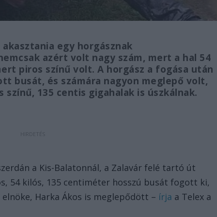
a akasztania egy horgásznak
nemcsak azért volt nagy szám, mert a hal 54
ert piros színű volt. A horgász a fogása után
tt busát, és számára nagyon meglepő volt,
 színű, 135 centis gigahalak is úszkálnak.
rdán a Kis-Balatonnál, a Zalavár felé tartó út
s, 54 kilós, 135 centiméter hosszú busát fogott ki,
 elnöke, Harka Ákos is meglepődött –
írja
a Telex a