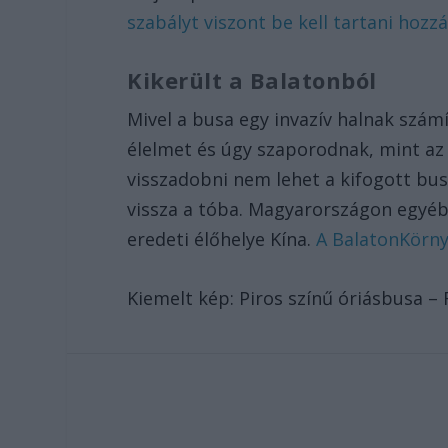
szabályt viszont be kell tartani hozz
Kikerült a Balatonból
Mivel a busa egy invazív halnak számí
élelmet és úgy szaporodnak, mint az 
visszadobni nem lehet a kifogott bus
vissza a tóba. Magyarországon egyéb
eredeti élőhelye Kína.
A BalatonKörnyé
Kiemelt kép: Piros színű óriásbusa –