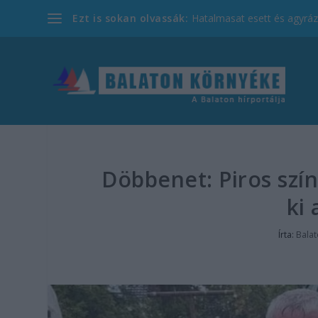
Ezt is sokan olvassák:
Hatalmasat esett és agyrázk
Döbbenet: Piros szín
ki
Írta:
Bala