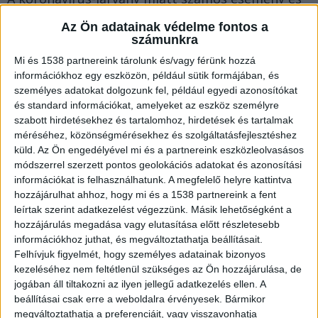
nagy fesztivál elmaradt
, köztük a Balaton egyik
Az Ön adatainak védelme fontos a
számunkra
legnagyobb tömegrendezvénye is, a
Balaton
Sound
. A harmadik hullám letörésével azonban az
Mi és 1538 partnereink tárolunk és/vagy férünk hozzá
információkhoz egy eszközön, például sütik formájában, és
előadók és a bulizni vágyók is végre belevethetik
személyes adatokat dolgozunk fel, például egyedi azonosítókat
magukat a koncertezésbe, 2021 nyarától ugyanis
és standard információkat, amelyeket az eszköz személyre
szabott hirdetésekhez és tartalomhoz, hirdetések és tartalmak
megrendezhetőek a többnapos
méréséhez, közönségmérésekhez és szolgáltatásfejlesztéshez
programsorozatok.
A BalatonKörnyéke.hu
küld.
Az Ön engedélyével mi és a partnereink eszközleolvasásos
módszerrel szerzett pontos geolokációs adatokat és azonosítási
legfrissebb híreit ide kattintva éred el.
információkat is felhasználhatunk. A megfelelő helyre kattintva
hozzájárulhat ahhoz, hogy mi és a 1538 partnereink a fent
Elmaradnak a legnagyobb
leírtak szerint adatkezelést végezzünk. Másik lehetőségként a
hozzájárulás megadása vagy elutasítása előtt részletesebb
események
információkhoz juthat, és megváltoztathatja beállításait.
Felhívjuk figyelmét, hogy személyes adatainak bizonyos
A járvány miatt idén nem rendezik meg a Balaton
kezeléséhez nem feltétlenül szükséges az Ön hozzájárulása, de
Soundot, de elmarad a soproni VOLT és a főváros
jogában áll tiltakozni az ilyen jellegű adatkezelés ellen. A
legnagyobb fesztiválja, a Sziget fesztivál is. A
beállításai csak erre a weboldalra érvényesek. Bármikor
megváltoztathatja a preferenciáit, vagy visszavonhatja