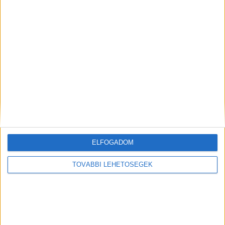
MEGOSZTÁS:
ELFOGADOM
ELŐZŐ
KÖVETKEZŐ
TOVÁBBI LEHETŐSÉGEK
„A vízióm, hogy boldog
„Ez már jóval nagyobb lépték,
arcokat lássak” – Hódít a SUP
fel kell nőnünk a feladathoz” –
és a SUP jóga a Balatonnál
Ördög Nóráék hitelt vettek fel
az új kisboltjukhoz