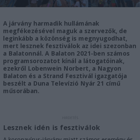
A járvány harmadik hullámának
megfékezésével maguk a szervezők, de
leginkább a közönség is megnyugodhat,
mert lesznek fesztiválok az idei szezonban
a Balatonnál. A Balaton 2021-ben számos
programsorozatot kínál a látogatóinak,
ezekről Lobenwein Norbert, a Nagyon
Balaton és a Strand Fesztivál igazgatója
beszélt a Duna Televízió Nyár 21 című
műsorában.
Lesznek idén is fesztiválok
A koronavírus-járvány miatt számos esemény és