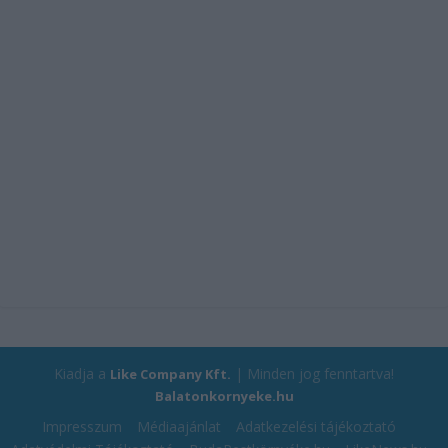
Kiadja a
| Minden jog fenntartva!
Like Company Kft.
Balatonkornyeke.hu
Impresszum
Médiaajánlat
Adatkezelési tájékoztató