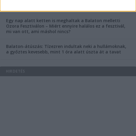
Ozora Fesztiválon, egy másik fesztiválozó a nagyszínpad
tetejéről ugrott a halálba
Egy nap alatt ketten is meghaltak a Balaton melletti
Ozora Fesztiválon – Miért ennyire halálos ez a fesztivál,
mi van ott, ami máshol nincs?
Balaton-átúszás: Tízezren indultak neki a hullámoknak,
a győztes kevesebb, mint 1 óra alatt úszta át a tavat
HIRDETÉS