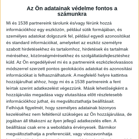
Az Ön adatainak védelme fontos a
számunkra
Mi és 1538 partnereink tárolunk és/vagy férünk hozzá
információkhoz egy eszközön, például sütik formájában, és
személyes adatokat dolgozunk fel, például egyedi azonosítókat
és standard információkat, amelyeket az eszköz személyre
szabott hirdetésekhez és tartalomhoz, hirdetések és tartalmak
méréséhez, közönségmérésekhez és szolgáltatásfejlesztéshez
küld.
Az Ön engedélyével mi és a partnereink eszközleolvasásos
módszerrel szerzett pontos geolokációs adatokat és azonosítási
információkat is felhasználhatunk. A megfelelő helyre kattintva
hozzájárulhat ahhoz, hogy mi és a 1538 partnereink a fent
leírtak szerint adatkezelést végezzünk. Másik lehetőségként a
hozzájárulás megadása vagy elutasítása előtt részletesebb
információkhoz juthat, és megváltoztathatja beállításait.
Felhívjuk figyelmét, hogy személyes adatainak bizonyos
kezeléséhez nem feltétlenül szükséges az Ön hozzájárulása, de
jogában áll tiltakozni az ilyen jellegű adatkezelés ellen. A
beállításai csak erre a weboldalra érvényesek. Bármikor
megváltoztathatja a preferenciáit, vagy visszavonhatja