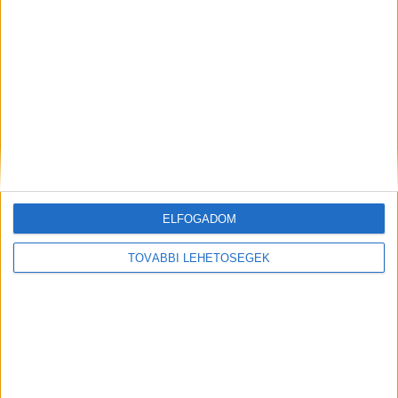
ELŐZŐ
KÖVETKEZŐ
ELFOGADOM
Idén már teljesen más lesz a
„Innentől kezdve ezekből a
TOVÁBBI LEHETŐSÉGEK
balatoni vonatút: Mutatjuk a
lakásokból konkrétan belátnak
mindenkit érintő változást
az udvar teljes területére” –
Balatonparti lakóparkszörny
miatt tiltakoznak Balatonaligán
KAPCSOLÓDÓ HOZZÁSZÓLÁSOK