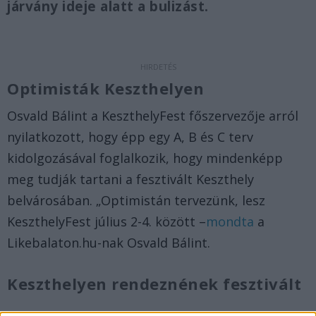
járvány ideje alatt a bulizást.
Optimisták Keszthelyen
Osvald Bálint a KeszthelyFest főszervezője arról
nyilatkozott, hogy épp egy A, B és C terv
kidolgozásával foglalkozik, hogy mindenképp
meg tudják tartani a fesztivált Keszthely
belvárosában. „Optimistán tervezünk, lesz
KeszthelyFest július 2-4. között –
mondta
a
Likebalaton.hu-nak Osvald Bálint.
Keszthelyen rendeznének fesztivált