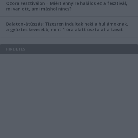
Ozora Fesztiválon – Miért ennyire halálos ez a fesztivál,
mi van ott, ami máshol nincs?
Balaton-átúszás: Tízezren indultak neki a hullámoknak,
a győztes kevesebb, mint 1 óra alatt úszta át a tavat
HIRDETÉS