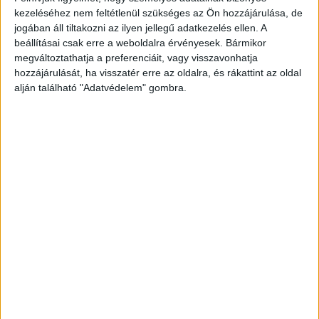
kezeléséhez nem feltétlenül szükséges az Ön hozzájárulása, de
kézzel az öltöző sarkába szorította, mivel az
jogában áll tiltakozni az ilyen jellegű adatkezelés ellen. A
sértő kifejezéssel illette.
beállításai csak erre a weboldalra érvényesek. Bármikor
megváltoztathatja a preferenciáit, vagy visszavonhatja
hozzájárulását, ha visszatér erre az oldalra, és rákattint az oldal
A kiskorú fenyegetése miatt az
alján található "Adatvédelem" gombra.
öltözőhelyiségben, majd a medencetérben is
újabb szóváltás alakult ki a férfi és a fiú
édesanyja között, amely azzal ért véget, hogy a
férfi mindkettőjüket a közelükben lévő
pihenőágyra lökte. A férfi magatartásának a
fürdőmester fellépése vetett véget.
A pihenőágyak közé eső gyerek az alkarján és
hátán zúzódásos, az alkar egyéb részein pedig
nyílt sebzéses sérülést szenvedett el, amelyek
nyolc napon belül gyógyultak.