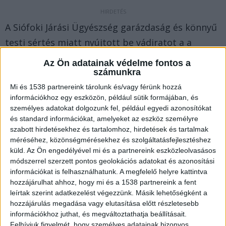
A Siófoki Járási Ügyészség garázdaság és könnyű
testi sértés miatt nyújtott be vádiratot a a
budapesti férfival szemben.
Az Ön adatainak védelme fontos a
számunkra
A 43 éves férfi idén januárban a Balaton-parti
Mi és 1538 partnereink tárolunk és/vagy férünk hozzá
információkhoz egy eszközön, például sütik formájában, és
település fürdőjében nem az öltözőben, hanem
személyes adatokat dolgozunk fel, például egyedi azonosítókat
egy koedukált közös helyiségben kezdett el
és standard információkat, amelyeket az eszköz személyre
szabott hirdetésekhez és tartalomhoz, hirdetések és tartalmak
vetkőzni. A férfi meztelen alsótestét észlelte egy
méréséhez, közönségmérésekhez és szolgáltatásfejlesztéshez
közelben tartózkodó nő és ezt szóvá is tette –
küld.
Az Ön engedélyével mi és a partnereink eszközleolvasásos
írja a
24.hu
.
módszerrel szerzett pontos geolokációs adatokat és azonosítási
információkat is felhasználhatunk. A megfelelő helyre kattintva
hozzájárulhat ahhoz, hogy mi és a 1538 partnereink a fent
A férfinak nem tetszett a rendre utasítás, ezért
leírtak szerint adatkezelést végezzünk. Másik lehetőségként a
hozzájárulás megadása vagy elutasítása előtt részletesebb
trágár módon szidalmazni kezdte a nőt, majd
információkhoz juthat, és megváltoztathatja beállításait.
annak 14 éves fiát is fenyegette és ütésre emelt
Felhívjuk figyelmét, hogy személyes adatainak bizonyos