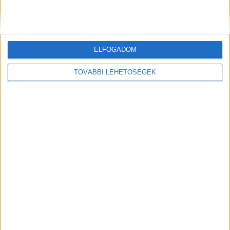
ELFOGADOM
TOVÁBBI LEHETŐSÉGEK
Egy egyingi fiatalember Siófok belvárosában
agresszívan, beállva ordibált