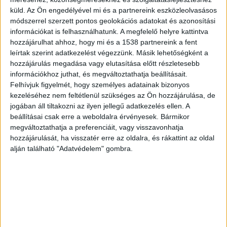
küld.
Az Ön engedélyével mi és a partnereink eszközleolvasásos
módszerrel szerzett pontos geolokációs adatokat és azonosítási
információkat is felhasználhatunk. A megfelelő helyre kattintva
hozzájárulhat ahhoz, hogy mi és a 1538 partnereink a fent
Augusztus 26-án, 5 óra magasságában az M7-es
leírtak szerint adatkezelést végezzünk. Másik lehetőségként a
hozzájárulás megadása vagy elutasítása előtt részletesebb
autópálya Budapest felé vezető oldalán,
információkhoz juthat, és megváltoztathatja beállításait.
Balatonvilágos térségében három
Felhívjuk figyelmét, hogy személyes adatainak bizonyos
személygépkocsi ütközött össze – adta hírül a
kezeléséhez nem feltétlenül szükséges az Ön hozzájárulása, de
jogában áll tiltakozni az ilyen jellegű adatkezelés ellen. A
police.hu
.
beállításai csak erre a weboldalra érvényesek. Bármikor
megváltoztathatja a preferenciáit, vagy visszavonhatja
hozzájárulását, ha visszatér erre az oldalra, és rákattint az oldal
A helyszíni szemle adatai alapján túlhaladt
alján található "Adatvédelem" gombra.
eredeti útvonalának lehajtóján az a 62 éves
balatonendrédi lakos, aki járművét a leállósávon
hátramenetbe kapcsolva próbálta meg korrigálni
a tévesztést.