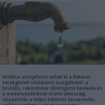
Kritikus vészjelzést adtak ki a Balaton
térségének víziközmű-szolgáltatói: a
brutális, rekordokat döntögető kánikula és
a medencetöltések miatti lakossági
vízpazarlás a teljes hálózati összeomlás