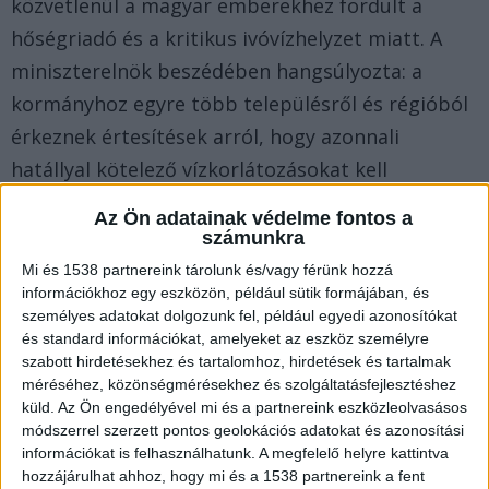
közvetlenül a magyar emberekhez fordult a
hőségriadó és a kritikus ivóvízhelyzet miatt. A
miniszterelnök beszédében hangsúlyozta: a
kormányhoz egyre több településről és régióból
érkeznek értesítések arról, hogy azonnali
hatállyal kötelező vízkorlátozásokat kell
elrendelni. A kormányfő nyomatékosította, hogy
Az Ön adatainak védelme fontos a
a jelenlegi helyzetben nem szabad megvárni,
számunkra
amíg a lakossági szolgáltatás teljesen
Mi és 1538 partnereink tárolunk és/vagy férünk hozzá
információkhoz egy eszközön, például sütik formájában, és
működésképtelenné válik, és a csapok végleg
személyes adatokat dolgozunk fel, például egyedi azonosítókat
kiszáradnak.
A BalatonKörnyéke.hu hírportál
és standard információkat, amelyeket az eszköz személyre
legfrissebb
híreit ide kattintva éred el!
szabott hirdetésekhez és tartalomhoz, hirdetések és tartalmak
méréséhez, közönségmérésekhez és szolgáltatásfejlesztéshez
küld.
Az Ön engedélyével mi és a partnereink eszközleolvasásos
Kétnapos országos moratórium
módszerrel szerzett pontos geolokációs adatokat és azonosítási
információkat is felhasználhatunk. A megfelelő helyre kattintva
A miniszterelnök határozott kéréssel fordult a
hozzájárulhat ahhoz, hogy mi és a 1538 partnereink a fent