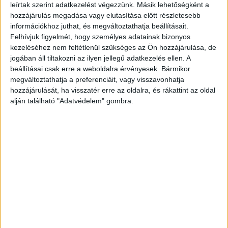
leírtak szerint adatkezelést végezzünk. Másik lehetőségként a
lakossághoz: arra kér minden állampolgárt, hogy
hozzájárulás megadása vagy elutasítása előtt részletesebb
a következő másfél-két napban szorítsák vissza a
információkhoz juthat, és megváltoztathatja beállításait.
minimális, kizárólag a legszükségesebb mértékre
Felhívjuk figyelmét, hogy személyes adatainak bizonyos
kezeléséhez nem feltétlenül szükséges az Ön hozzájárulása, de
a személyes és háztartási vízfogyasztásukat.
jogában áll tiltakozni az ilyen jellegű adatkezelés ellen. A
Magyar Péter külön kiemelte, hogy a hőség
beállításai csak erre a weboldalra érvényesek. Bármikor
megváltoztathatja a preferenciáit, vagy visszavonhatja
ellenére a családok, a nyaralótulajdonosok és a
hozzájárulását, ha visszatér erre az oldalra, és rákattint az oldal
balatoni szállásadók véletlenül se most kezdjék
alján található "Adatvédelem" gombra.
el feltölteni vagy utántölteni a kerti
úszómedencéket, mivel egyetlen medence
felelőtlen megtöltése egész utcák alapvető
ivóvízellátását veszélyezteti.
A Balatonnál lajtos kocsik mentik a
rendszert
A kormányfői felhívás időszerűségét és a vízkrízis