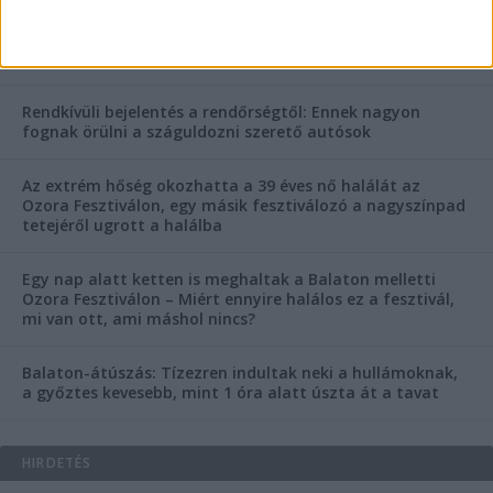
Rejtélyes haláleset a balatonfüredi apartmannál: a
rendőrség is megszólalt
Rendkívüli bejelentés a rendőrségtől: Ennek nagyon
fognak örülni a száguldozni szerető autósok
Az extrém hőség okozhatta a 39 éves nő halálát az
Ozora Fesztiválon, egy másik fesztiválozó a nagyszínpad
tetejéről ugrott a halálba
Egy nap alatt ketten is meghaltak a Balaton melletti
Ozora Fesztiválon – Miért ennyire halálos ez a fesztivál,
mi van ott, ami máshol nincs?
Balaton-átúszás: Tízezren indultak neki a hullámoknak,
a győztes kevesebb, mint 1 óra alatt úszta át a tavat
HIRDETÉS