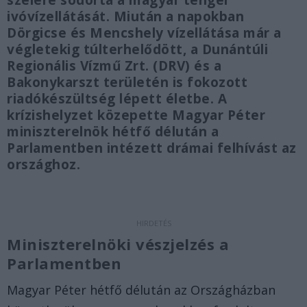
szélére sodorta a magyar tenger
ivóvízellátását. Miután a napokban
Dörgicse és Mencshely vízellátása már a
végletekig túlterhelődött, a Dunántúli
Regionális Vízmű Zrt. (DRV) és a
Bakonykarszt területén is fokozott
riadókészültség lépett életbe. A
krízishelyzet közepette Magyar Péter
miniszterelnök hétfő délután a
Parlamentben intézett drámai felhívást az
országhoz.
Miniszterelnöki vészjelzés a
Parlamentben
Magyar Péter hétfő délután az Országházban