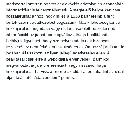
módszerrel szerzett pontos geolokációs adatokat és azonosítási
információkat is felhasználhatunk. A megfelelő helyre kattintva
Az MTÜ hétfőn induló kampányában arra hívja
hozzájárulhat ahhoz, hogy mi és a 1538 partnereink a fent
leírtak szerint adatkezelést végezzünk. Másik lehetőségként a
fel a figyelmet, hogy
hozzájárulás megadása vagy elutasítása előtt részletesebb
„a Balaton élménylehetőségei kimeríthetetlenek,
információkhoz juthat, és megváltoztathatja beállításait.
Felhívjuk figyelmét, hogy személyes adatainak bizonyos
hiszen a tó és környéke olyan négyévszakos úti
kezeléséhez nem feltétlenül szükséges az Ön hozzájárulása, de
cél, amely szezontól függetlenül csodás
jogában áll tiltakozni az ilyen jellegű adatkezelés ellen. A
beállításai csak erre a weboldalra érvényesek. Bármikor
kincseket rejt, és az év minden szakában ezernyi
megváltoztathatja a preferenciáit, vagy visszavonhatja
új színét fedi fel az arra járóknak – adta hírül az
hozzájárulását, ha visszatér erre az oldalra, és rákattint az oldal
MTI.
alján található "Adatvédelem" gombra.
A kampánnyal azt is üzenik, hogy „a nyárral nem
ér véget a szezon, töltődj fel új élményekkel
egész évben”.
A kampány keretében a közterületeken, valamint