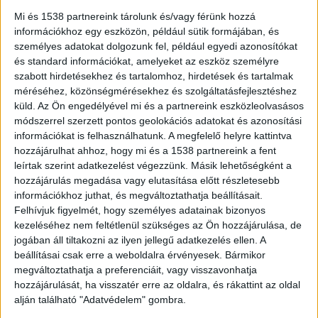
a kerékpárok száma. A menetrendszerinti
Mi és 1538 partnereink tárolunk és/vagy férünk hozzá
hajókon a forgalom évek óta stagnál, a kompoké
információkhoz egy eszközön, például sütik formájában, és
személyes adatokat dolgozunk fel, például egyedi azonosítókat
2016 óta 30 százalékkal emelkedett.
és standard információkat, amelyeket az eszköz személyre
szabott hirdetésekhez és tartalomhoz, hirdetések és tartalmak
Ingatlanokat adnak el
méréséhez, közönségmérésekhez és szolgáltatásfejlesztéshez
küld.
Az Ön engedélyével mi és a partnereink eszközleolvasásos
A tavaly 6,6 milliárd forintos tőkeemeléssel
módszerrel szerzett pontos geolokációs adatokat és azonosítási
információkat is felhasználhatunk. A megfelelő helyre kattintva
meghatározó állami tulajdonba került hajózási
hozzájárulhat ahhoz, hogy mi és a 1538 partnereink a fent
társaság a cég reorganizációjáról és
leírtak szerint adatkezelést végezzünk. Másik lehetőségként a
hozzájárulás megadása vagy elutasítása előtt részletesebb
profiltisztásáról döntött tavasszal. Ennek
információkhoz juthat, és megváltoztathatja beállításait.
jegyében az alaptevékenységeit (személyhajózás,
Felhívjuk figyelmét, hogy személyes adatainak bizonyos
kezeléséhez nem feltétlenül szükséges az Ön hozzájárulása, de
kompközlekedés, vízépítés, kikötő-üzemeltetés)
jogában áll tiltakozni az ilyen jellegű adatkezelés ellen. A
nem szolgáló ingatlanoktól, vagyonelemektől
beállításai csak erre a weboldalra érvényesek. Bármikor
megválnak – mondta Veigl Gábor.
megváltoztathatja a preferenciáit, vagy visszavonhatja
hozzájárulását, ha visszatér erre az oldalra, és rákattint az oldal
alján található "Adatvédelem" gombra.
Amelyeket már értékesítettek