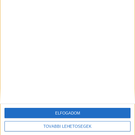
Fura növényeket láttál a Hévízi-csatornában?
661 millióból megtisztítanak 10 kilométert
ELFOGADOM
TOVÁBBI LEHETŐSÉGEK
Balatonba fulladt egy idős férfi