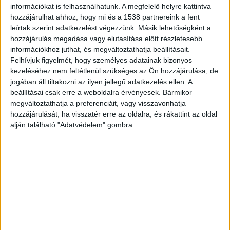
információkat is felhasználhatunk. A megfelelő helyre kattintva
hozzájárulhat ahhoz, hogy mi és a 1538 partnereink a fent
A strandolók biztonságát és gondtalan pihenését
leírtak szerint adatkezelést végezzünk. Másik lehetőségként a
hozzájárulás megadása vagy elutasítása előtt részletesebb
a Magyar Vöröskereszt tizennegyedik alkalommal
információkhoz juthat, és megváltoztathatja beállításait.
segítette a Balatoni Elsősegélynyújtó
Felhívjuk figyelmét, hogy személyes adatainak bizonyos
kezeléséhez nem feltétlenül szükséges az Ön hozzájárulása, de
Szolgálatával – olvasható a
sonline cikkében
.
jogában áll tiltakozni az ilyen jellegű adatkezelés ellen. A
beállításai csak erre a weboldalra érvényesek. Bármikor
megváltoztathatja a preferenciáit, vagy visszavonhatja
2020 nyarán összesen 246 fiatal önkéntes
hozzájárulását, ha visszatér erre az oldalra, és rákattint az oldal
teljesített szolgálatot a Balatonnál.
alján található "Adatvédelem" gombra.
Az önkéntesek a tóban, illetve annak partján
szerzett sérülteket látták el.