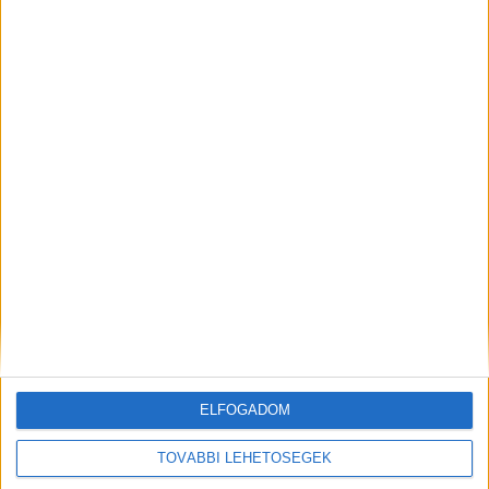
Meghalt egy 21 éves férfi, miután a
vízibicikliről a Balatonba ugrott
ELFOGADOM
TOVÁBBI LEHETŐSÉGEK
Balatonfüreden ez a lakópark kapta az Év