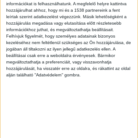
információkat is felhasználhatunk. A megfelelő helyre kattintva
Mentőhelikopter vitte kórházba
hozzájárulhat ahhoz, hogy mi és a 1538 partnereink a fent
leírtak szerint adatkezelést végezzünk. Másik lehetőségként a
A helyszínre a böhönyei mentők mellett
hozzájárulás megadása vagy elutasítása előtt részletesebb
mentőhelikopter is érkezett. A mentőszolgálat
információkhoz juthat, és megváltoztathatja beállításait.
munkatársai kritikus, eszméletlen állapotban
Felhívjuk figyelmét, hogy személyes adatainak bizonyos
kezeléséhez nem feltétlenül szükséges az Ön hozzájárulása, de
találták a lányt, akit az emelt szintű ellátást
jogában áll tiltakozni az ilyen jellegű adatkezelés ellen. A
követően a kaposvári Kaposi Mór Oktató
beállításai csak erre a weboldalra érvényesek. Bármikor
megváltoztathatja a preferenciáit, vagy visszavonhatja
Kórházba szállítottak. Az orvosok erőfeszítései
hozzájárulását, ha visszatér erre az oldalra, és rákattint az oldal
ellenére a sérülések olyan súlyosnak bizonyultak,
alján található "Adatvédelem" gombra.
hogy néhány órával később, péntek este a
kórházban elhunyt.
Virrasztást szerveztek
A tragédia mélyen megrázta a lány környezetét.
Ismerősei szerint Vanda gyerekkora óta