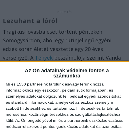
Lezuhant a lóról
Tragikus lovasbaleset történt pénteken
Somogysárdon, ahol egy rutinjellegű egyéni
edzés során életét vesztette egy 20 éves
versenyző. A
Tények
beszámolója szerint Vanda
egyedül gyakorolt a somogysárdi lovardában,
Az Ön adatainak védelme fontos a
amikor a ló hirtelen megriadt valamitől. Az állat
számunkra
felágaskodott, hanyatt zuhant, és maga alá
Mi és 1538 partnereink tárolunk és/vagy férünk hozzá
információkhoz egy eszközön, például sütik formájában, és
temette a hátán ülő lovast.
A BalatonKörnyéke.hu
személyes adatokat dolgozunk fel, például egyedi azonosítókat
az erősebb napokon a Balaton vezető hírportálja.
és standard információkat, amelyeket az eszköz személyre
szabott hirdetésekhez és tartalomhoz, hirdetések és tartalmak
Már 700 ezren lájkolják a kiadónk Facebook-
méréséhez, közönségmérésekhez és szolgáltatásfejlesztéshez
oldalait.
küld.
Az Ön engedélyével mi és a partnereink eszközleolvasásos
módszerrel szerzett pontos geolokációs adatokat és azonosítási