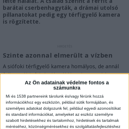
lelte halálát. A család szerint a férfit a
barátai cserbenhagyták, a drámai utolsó
pillanatokat pedig egy térfigyelő kamera
is rögzítette.
Szinte azonnal elmerült a vízben
A siófoki térfigyelő kamera homályos, de annál
felkavaróbb felvételén jól látszik a tragédia
Az Ön adatainak védelme fontos a
pillanata. A videón két sárga vízibicikli ütközik
számunkra
össze, majd egy alak a Balatonba zuhan, és szinte
Mi és 1538 partnereink tárolunk és/vagy férünk hozzá
azonnal elmerül a hullámok között. A férfi
információkhoz egy eszközön, például sütik formájában, és
személyes adatokat dolgozunk fel, például egyedi azonosítókat
családja felháborodva nyilatkozott az esetről.
és standard információkat, amelyeket az eszköz személyre
Állításuk szerint a 41 éves Lászlót az ismerősei
szabott hirdetésekhez és tartalomhoz, hirdetések és tartalmak
egyszerűen hagyták meghalni: ahelyett, hogy
méréséhez, közönségmérésekhez és szolgáltatásfejlesztéshez