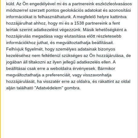
küld.
Az Ön engedélyével mi és a partnereink eszközleolvasásos
azonnal a segítségére siettek volna, miután a
módszerrel szerzett pontos geolokációs adatokat és azonosítási
vízbe esett, csak jóval később, már a partra
információkat is felhasználhatunk. A megfelelő helyre kattintva
hozzájárulhat ahhoz, hogy mi és a 1538 partnereink a fent
visszaérve kértek segítséget.
A
leírtak szerint adatkezelést végezzünk. Másik lehetőségként a
BalatonKörnyéke.hu az erősebb napokon a
hozzájárulás megadása vagy elutasítása előtt részletesebb
információkhoz juthat, és megváltoztathatja beállításait.
Balaton vezető hírportálja. Már 700 ezren
Felhívjuk figyelmét, hogy személyes adatainak bizonyos
lájkolják a kiadónk Facebook-oldalait.
kezeléséhez nem feltétlenül szükséges az Ön hozzájárulása, de
jogában áll tiltakozni az ilyen jellegű adatkezelés ellen. A
beállításai csak erre a weboldalra érvényesek. Bármikor
Gyanús haláleset
megváltoztathatja a preferenciáit, vagy visszavonhatja
hozzájárulását, ha visszatér erre az oldalra, és rákattint az oldal
„Ilyen nincs, hogy ott hagytok cserben egy
alján található "Adatvédelem" gombra.
embert! Ilyen nincs!” – mondta a Blikknek az
elhunyt férfi egyik rokona. A család szentül hiszi,
hogy nem egyszerű baleset történt, a háttérben
szerintük több gyanús körülmény is meghúzódik.
László ráadásul nem tudott úszni, és a baleset