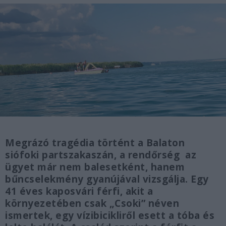
Megrázó tragédia történt a Balaton
siófoki partszakaszán, a rendőrség az
ügyet már nem balesetként, hanem
bűncselekmény gyanújával vizsgálja. Egy
41 éves kaposvári férfi, akit a
környezetében csak „Csoki” néven
ismertek, egy vízibicikliről esett a tóba és