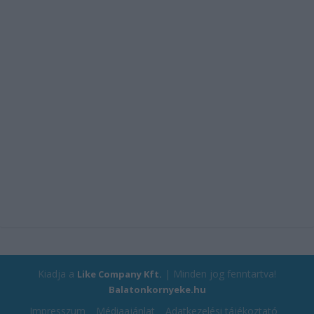
Kiadja a
| Minden jog fenntartva!
Like Company Kft.
Balatonkornyeke.hu
Impresszum
Médiaajánlat
Adatkezelési tájékoztató