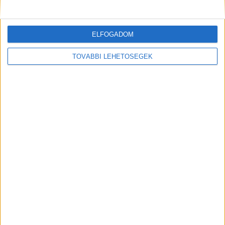
ELFOGADOM
TOVÁBBI LEHETŐSÉGEK
Gáspár Laci mellé állt egy közismert
médiaszemélyiség