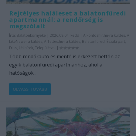
Rejtélyes haláleset a balatonfüredi
apartmannál: a rendőrség is
megszólalt
Írta:
Balatonkörnyéke
|
2026.08.04. kedd
|
A Fontoshír.hu-ra küldés
,
A
LikeNews-ra küldés
,
A Tettes.hu-ra küldés
,
Balatonfüred
,
Északi part
,
Friss
,
kékhírek
,
Települések
|
Több rendőrautó és mentő is érkezett hétfőn az
egyik balatonfüredi apartmanhoz, ahol a
hatóságok...
OLVASS TOVÁBB