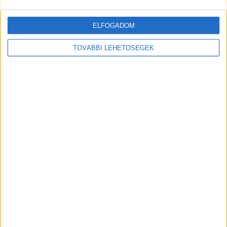
turista, a férfi tiltott helyen
fürdött
ELFOGADOM
Írta:
Balatonkörnyéke
|
2026.07.23. csütörtök
|
A Fontoshír.hu-ra
küldés
,
A LikeNews-ra küldés
,
A Tettes.hu-ra küldés
,
Északi part
,
Friss
,
TOVÁBBI LEHETŐSÉGEK
Hévíz
,
Keszthely-Hévíz
,
Nyugat-Balaton
,
Települések
,
Vízirendészet
|
Egy 41 éves német férfi meghalt, miután éjszaka a
kifolyócsatornán keresztül tiltott módon...
OLVASS TOVÁBB