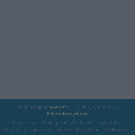
Kiadja a
| Minden jog fenntartva!
Like Company Kft.
Balatonkornyeke.hu
Impresszum
Médiaajánlat
Adatkezelési tájékoztató
Adatvédelmi Tájékoztató
BudaPestkörnyéke.hu
LikeNews.hu