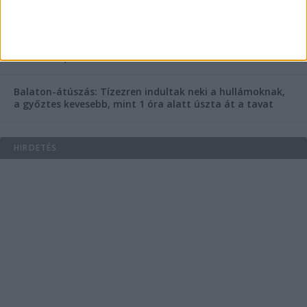
Egy nap alatt ketten is meghaltak a Balaton melletti
Ozora Fesztiválon – Miért ennyire halálos ez a fesztivál,
mi van ott, ami máshol nincs?
Balaton-átúszás: Tízezren indultak neki a hullámoknak,
a győztes kevesebb, mint 1 óra alatt úszta át a tavat
HIRDETÉS