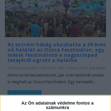
Az extrém hőség okozhatta a 39 éves
nő halálát az Ozora Fesztiválon, egy
másik fesztiválozó a nagyszínpad
tetejéről ugrott a halálba
Írta:
Balatonkörnyéke
|
2026.08.03. hétfő
|
Baleset
,
Friss
|
Amint arról beszámoltunk, pár órán belül két ember
is meghalt az Ozora Fesztiválon. Egy harmadik...
OLVASS TOVÁBB
Az Ön adatainak védelme fontos a
számunkra