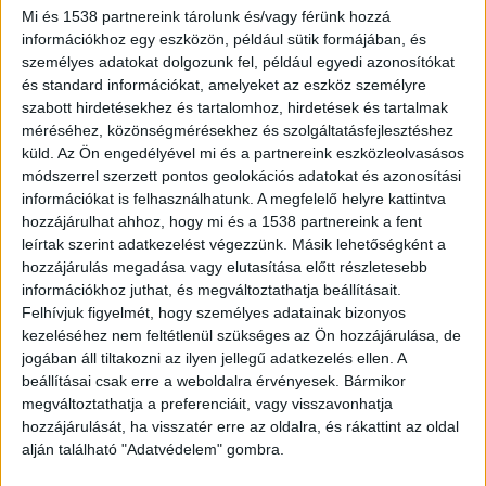
Mi és 1538 partnereink tárolunk és/vagy férünk hozzá
információkhoz egy eszközön, például sütik formájában, és
személyes adatokat dolgozunk fel, például egyedi azonosítókat
és standard információkat, amelyeket az eszköz személyre
szabott hirdetésekhez és tartalomhoz, hirdetések és tartalmak
méréséhez, közönségmérésekhez és szolgáltatásfejlesztéshez
küld.
Az Ön engedélyével mi és a partnereink eszközleolvasásos
módszerrel szerzett pontos geolokációs adatokat és azonosítási
információkat is felhasználhatunk. A megfelelő helyre kattintva
hozzájárulhat ahhoz, hogy mi és a 1538 partnereink a fent
leírtak szerint adatkezelést végezzünk. Másik lehetőségként a
hozzájárulás megadása vagy elutasítása előtt részletesebb
Elromlott a klíma a Keszthelyi
információkhoz juthat, és megváltoztathatja beállításait.
Kórházban, nem fogad betegeket az
Felhívjuk figyelmét, hogy személyes adatainak bizonyos
intenzív osztály: Székesfehérváron a
kezeléséhez nem feltétlenül szükséges az Ön hozzájárulása, de
sürgősségin állt le a hűtőberendezés
jogában áll tiltakozni az ilyen jellegű adatkezelés ellen. A
beállításai csak erre a weboldalra érvényesek. Bármikor
Írta:
Balatonkörnyéke
|
2026.08.01. szombat
|
A Fontoshír.hu-ra
megváltoztathatja a preferenciáit, vagy visszavonhatja
küldés
,
A LikeNews-ra küldés
,
Északi part
,
Friss
,
Keszthely
,
Települések
hozzájárulását, ha visszatér erre az oldalra, és rákattint az oldal
|
alján található "Adatvédelem" gombra.
A klímaberendezés meghibásodása miatt a hétvégén