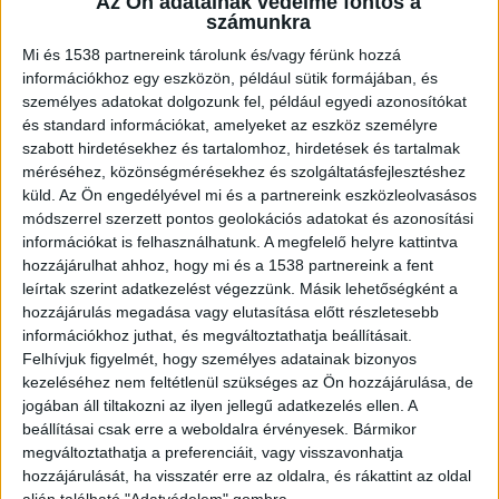
Az Ön adatainak védelme fontos a
megdöbbentő módon éppen annak a
számunkra
partszakasznak a közelében, ahol a társaság a
Mi és 1538 partnereink tárolunk és/vagy férünk hozzá
vízibicikliket bérbe vette.
A BalatonKörnyéke.hu
információkhoz egy eszközön, például sütik formájában, és
személyes adatokat dolgozunk fel, például egyedi azonosítókat
az erősebb napokon a Balaton vezető hírportálja.
és standard információkat, amelyeket az eszköz személyre
Már 700 ezren lájkolják a kiadónk Facebook-
szabott hirdetésekhez és tartalomhoz, hirdetések és tartalmak
méréséhez, közönségmérésekhez és szolgáltatásfejlesztéshez
oldalait.
küld.
Az Ön engedélyével mi és a partnereink eszközleolvasásos
módszerrel szerzett pontos geolokációs adatokat és azonosítási
Külföldön bujkálhat a kulcsfigura?
információkat is felhasználhatunk. A megfelelő helyre kattintva
hozzájárulhat ahhoz, hogy mi és a 1538 partnereink a fent
Bár a hatóságok első körben közigazgatási
leírtak szerint adatkezelést végezzünk. Másik lehetőségként a
hozzájárulás megadása vagy elutasítása előtt részletesebb
hatósági eljárás keretében, rendkívüli
információkhoz juthat, és megváltoztathatja beállításait.
halálesetként vizsgálták az esetet, a felmerülő
Felhívjuk figyelmét, hogy személyes adatainak bizonyos
súlyos kérdések, a kamerafelvételek és a
kezeléséhez nem feltétlenül szükséges az Ön hozzájárulása, de
jogában áll tiltakozni az ilyen jellegű adatkezelés ellen. A
hozzátartozók jelzései miatt megváltozott a
beállításai csak erre a weboldalra érvényesek. Bármikor
nyomozás iránya. A Balatoni Vízirendészeti
megváltoztathatja a preferenciáit, vagy visszavonhatja
hozzájárulását, ha visszatér erre az oldalra, és rákattint az oldal
Rendőrkapitányság a család feljelentése alapján