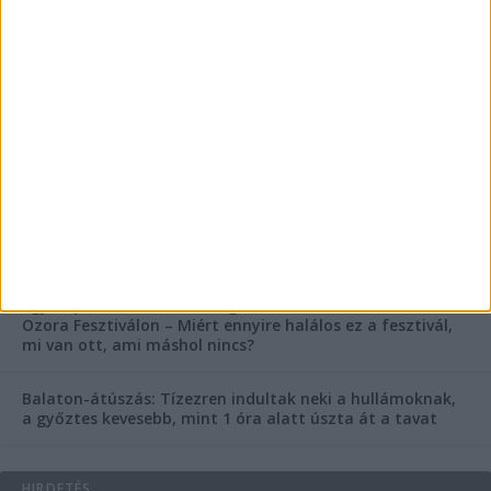
FRISS CIKKEK
Rejtélyes haláleset a balatonfüredi apartmannál: a
rendőrség is megszólalt
Rendkívüli bejelentés a rendőrségtől: Ennek nagyon
fognak örülni a száguldozni szerető autósok
Az extrém hőség okozhatta a 39 éves nő halálát az
Ozora Fesztiválon, egy másik fesztiválozó a nagyszínpad
tetejéről ugrott a halálba
Egy nap alatt ketten is meghaltak a Balaton melletti
Ozora Fesztiválon – Miért ennyire halálos ez a fesztivál,
mi van ott, ami máshol nincs?
Balaton-átúszás: Tízezren indultak neki a hullámoknak,
a győztes kevesebb, mint 1 óra alatt úszta át a tavat
HIRDETÉS