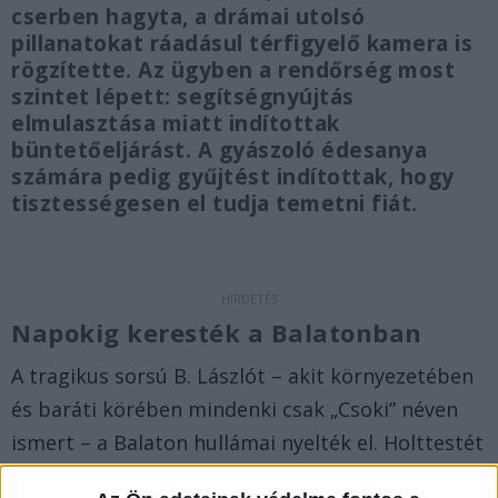
cserben hagyta, a drámai utolsó
pillanatokat ráadásul térfigyelő kamera is
rögzítette. Az ügyben a rendőrség most
szintet lépett: segítségnyújtás
elmulasztása miatt indítottak
büntetőeljárást. A gyászoló édesanya
számára pedig gyűjtést indítottak, hogy
tisztességesen el tudja temetni fiát.
Napokig keresték a Balatonban
A tragikus sorsú B. Lászlót – akit környezetében
és baráti körében mindenki csak „Csoki” néven
ismert – a Balaton hullámai nyelték el. Holttestét
végül napokkal később sodorta partra a víz,