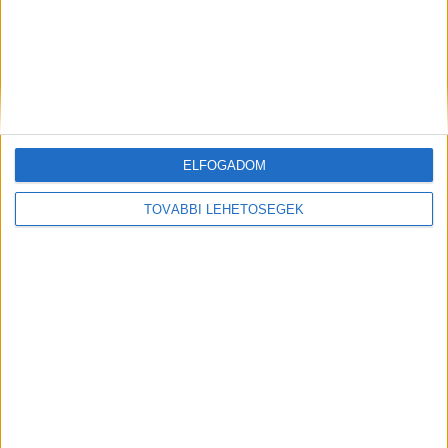
ELŐZŐ
KÖVETKEZŐ
Dráma Somogysádon: saját
Hogyan éld túl az első
lova dobta le magáról a 20
motorozós szezont kezdőként
éves Vandát, a lány a
kórházban meghalt
ELFOGADOM
KAPCSOLÓDÓ HOZZÁSZÓLÁSOK
TOVÁBBI LEHETŐSÉGEK