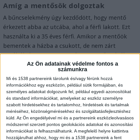
Amíg a mentősök dolgoztak
A bűncselekmény úgy kezdődött, hogy mentő
érkezett abba az utcába, ahol a férfi lakott. Ezt
használta ki a 35 éves férfi. Amikor a mentőök
bementek a házba a csukott, de nem zárt
autóból elvitt egy, az Országos Mentőszolgálat
Az Ön adatainak védelme fontos a
tulajdonát képező táblagépet és a
számunkra
mentőtechnikus övtáskáját, a benne lévő 14 ezer
Mi és 1538 partnereink tárolunk és/vagy férünk hozzá
forinttal, bankkártyával és igazolványokkal
információkhoz egy eszközön, például sütik formájában, és
együtt.
személyes adatokat dolgozunk fel, például egyedi azonosítókat
és standard információkat, amelyeket az eszköz személyre
szabott hirdetésekhez és tartalomhoz, hirdetések és tartalmak
Pedig sokan voltak
méréséhez, közönségmérésekhez és szolgáltatásfejlesztéshez
küld.
Az Ön engedélyével mi és a partnereink eszközleolvasásos
A mentők érkezése nagy érdeklődést váltott ki a
módszerrel szerzett pontos geolokációs adatokat és azonosítási
körnéyken élőknél és ezért sokan összegyűltek az
információkat is felhasználhatunk. A megfelelő helyre kattintva
hozzájárulhat ahhoz, hogy mi és a 1538 partnereink a fent