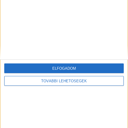
Eltűnt egy ember a Balatonban, a vízimentők a
jegesedés miatt felfüggesztették a keresést
ELFOGADOM
TOVÁBBI LEHETŐSÉGEK