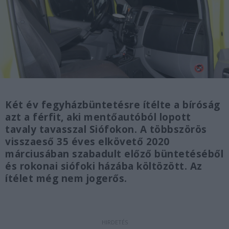
Két év fegyházbüntetésre ítélte a bíróság
azt a férfit, aki mentőautóból lopott
tavaly tavasszal Siófokon. A
többszörös
visszaeső 35 éves elkövető 2020
márciusában szabadult előző büntetéséből
és rokonai siófoki házába költözött.
Az
ítélet még nem jogerős.