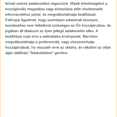
autó körül. Ezt használta ki a lopáshoz.
leírtak szerint adatkezelést végezzünk. Másik lehetőségként a
hozzájárulás megadása vagy elutasítása előtt részletesebb
információkhoz juthat, és megváltoztathatja beállításait.
Beismert majd tagadott
Felhívjuk figyelmét, hogy személyes adatainak bizonyos
kezeléséhez nem feltétlenül szükséges az Ön hozzájárulása, de
A rendőrök a táblagépet megtalálták a szomszéd
jogában áll tiltakozni az ilyen jellegű adatkezelés ellen. A
utcában egy szemétlerakónál és visszaadták a
beállításai csak erre a weboldalra érvényesek. Bármikor
mentőszolgálatnak. A siófoki nyomozók kt hét
megváltoztathatja a preferenciáit, vagy visszavonhatja
hozzájárulását, ha visszatér erre az oldalra, és rákattint az oldal
alatt jöttek rá, hogy ki lehetett a tettest, aki
alján található "Adatvédelem" gombra.
először beismerte, majd tagadta a
bűncselekmény elkövetését.
Nem engedhető el
A bíróság a szabadságvesztés kiszabásakor
rendelkezett arról, hogy a vádlott nem
bocsátható feltételes szabadságra.