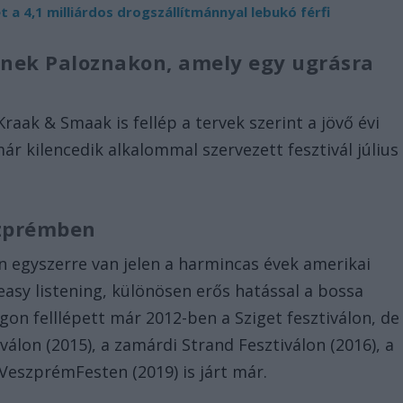
a 4,1 milliárdos drogszállítmánnyal lebukó férfi
lnek Paloznakon, amely egy ugrásra
Kraak & Smaak is fellép a tervek szerint a jövő évi
ár kilencedik alkalommal szervezett fesztivál július
szprémben
 egyszerre van jelen a harmincas évek amerikai
asy listening, különösen erős hatással a bossa
gon felllépett már 2012-ben a Sziget fesztiválon, de
álon (2015), a zamárdi Strand Fesztiválon (2016), a
VeszprémFesten (2019) is járt már.