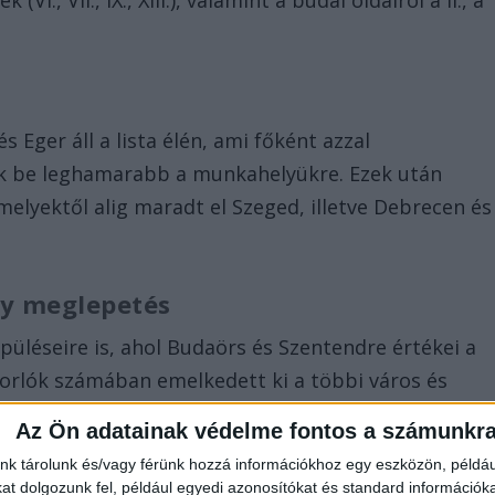
I., VII., IX., XIII.), valamint a budai oldalról a II., a
 Eger áll a lista élén, ami főként azzal
ak be leghamarabb a munkahelyükre. Ezek után
melyektől alig maradt el Szeged, illetve Debrecen és
gy meglepetés
püléseire is, ahol Budaörs és Szentendre értékei a
dorlók számában emelkedett ki a többi város és
atja, hogy az elmúlt években a legnagyobb
Az Ön adatainak védelme fontos a számunkr
ároshoz közeli települései érték el.
nk tárolunk és/vagy férünk hozzá információkhoz egy eszközön, példáu
t dolgozunk fel, például egyedi azonosítókat és standard információk