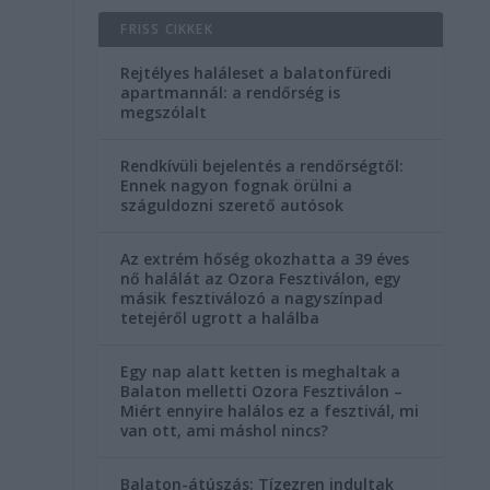
n
FRISS CIKKEK
Rejtélyes haláleset a balatonfüredi
apartmannál: a rendőrség is
megszólalt
Rendkívüli bejelentés a rendőrségtől:
Ennek nagyon fognak örülni a
száguldozni szerető autósok
Az extrém hőség okozhatta a 39 éves
nő halálát az Ozora Fesztiválon, egy
másik fesztiválozó a nagyszínpad
tetejéről ugrott a halálba
Egy nap alatt ketten is meghaltak a
Balaton melletti Ozora Fesztiválon –
Miért ennyire halálos ez a fesztivál, mi
van ott, ami máshol nincs?
Balaton-átúszás: Tízezren indultak