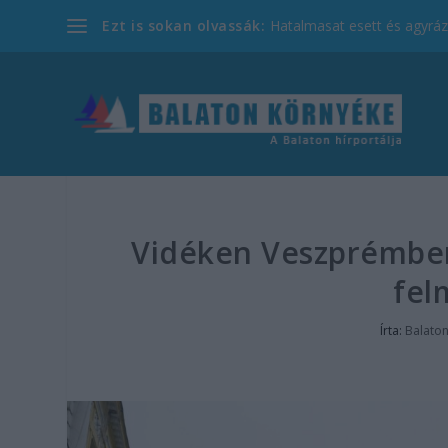
Ezt is sokan olvassák:
Hatalmasat esett és agyrázk
Vidéken Veszprémben 
fel
Írta:
Balato