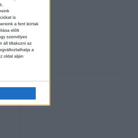
z,
reink
iókat is
reink a fent leírtak
tása előtt
hogy személyes
áll tiltakozni az
egváltoztathatja a
z oldal alján