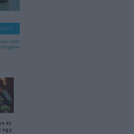
TKEZŐ
salás miatt
 Somogyban
na és
i egy