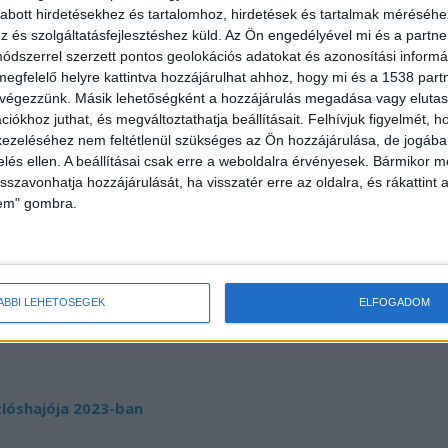
árakat
abott hirdetésekhez és tartalomhoz, hirdetések és tartalmak méréséhe
és szolgáltatásfejlesztéshez küld.
Az Ön engedélyével mi és a partne
tóinak rangsora szinte ugyanazt az eredményt
dszerrel szerzett pontos geolokációs adatokat és azonosítási informác
megfelelő helyre kattintva hozzájárulhat ahhoz, hogy mi és a 1538 partne
Hivatal által publikált használt társasházi
 végezzünk. Másik lehetőségként a hozzájárulás megadása vagy elutasí
keit listázó rangsor. Ez pedig azt jelzi, hogy az
iókhoz juthat, és megváltoztathatja beállításait.
Felhívjuk figyelmét, 
 az életminőségi mutatók, ugyanis a főváros I., II.,
ezeléséhez nem feltétlenül szükséges az Ön hozzájárulása, de jogában 
zelés ellen. A beállításai csak erre a weboldalra érvényesek. Bármikor m
kiválasztott életminőség-mutatók szempontjából
isszavonhatja hozzájárulását, ha visszatér erre az oldalra, és rákattint a
zek a legdrágább kerületek is.
lem" gombra.
ÁBBI LEHETŐSÉGEK
ELFOGADOM
lóshajója 2023-ban