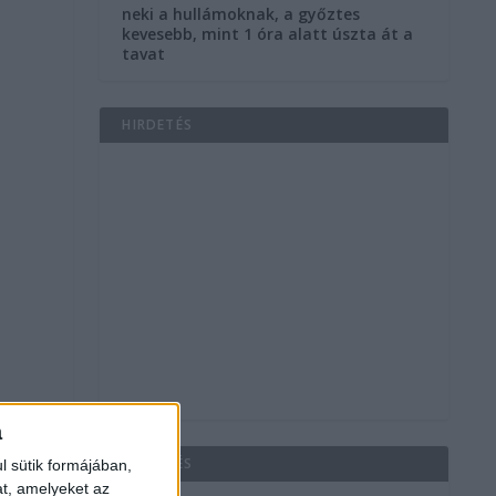
neki a hullámoknak, a győztes
kevesebb, mint 1 óra alatt úszta át a
tavat
HIRDETÉS
a
HIRDETÉS
l sütik formájában,
at, amelyeket az