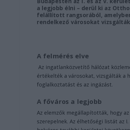
Budapesten az I. és az V. kerü
a legjobb élni – derül ki az Ot
felállított rangsorából, amelyb
rendelkező városokat vizsgálták
A felmérés elve
Az ingatlanközvetítő hálózat közlem
értékelték a városokat, vizsgálták a h
foglalkoztatást és az ingázást.
A főváros a legjobb
Az elemzők megállapították, hogy az 
szerepelnek. Az élhetőségi listát az I.