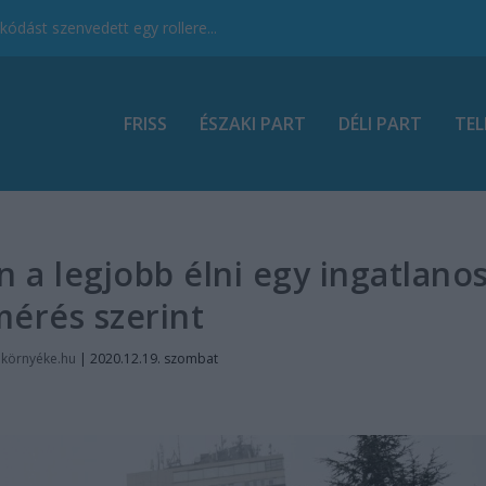
ódást szenvedett egy rollere...
FRISS
ÉSZAKI PART
DÉLI PART
TEL
a legjobb élni egy ingatlano
mérés szerint
nkörnyéke.hu
|
2020.12.19. szombat