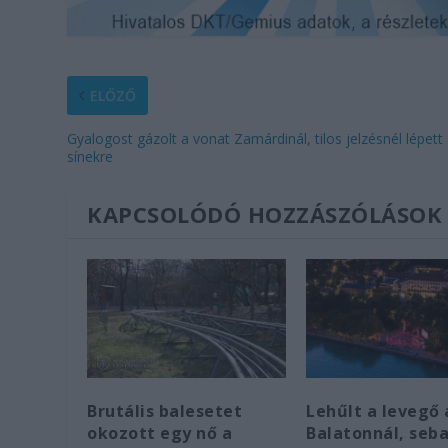
ELŐZŐ
Gyalogost gázolt a vonat Zamárdinál, tilos jelzésnél lépett
sínekre
KAPCSOLÓDÓ HOZZÁSZÓLÁSOK
Brutális balesetet
Lehűlt a levegő 
okozott egy nő a
Balatonnál, seba