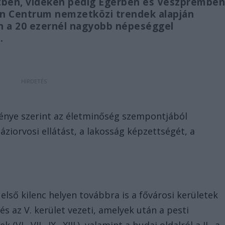
letben, vidéken pedig Egerben és Veszprémbe
thon Centrum nemzetközi trendek alapján
en a 20 ezernél nagyobb népeséggel
.
énye szerint az életminőség szempontjából
áziorvosi ellátást, a lakosság képzettségét, a
első kilenc helyen továbbra is a fővárosi kerületek
 és az V. kerület vezeti, amelyek után a pesti