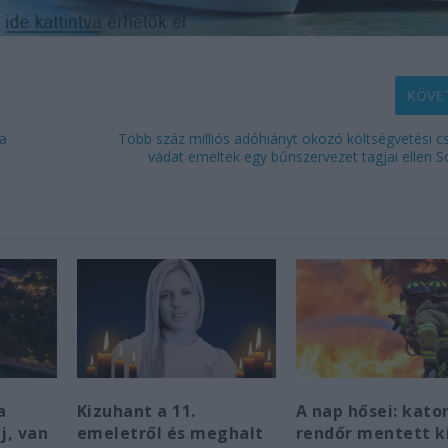
KÖVE
 a
Több száz milliós adóhiányt okozó költségvetési c
vádat emeltek egy bűnszervezet tagjai ellen
a
Kizuhant a 11.
A nap hősei: kato
j, van
emeletről és meghalt
rendőr mentett k