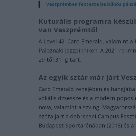
Veszprémben fektette be bűnös pénzét 
Kuturális programra készü
van Veszprémtől
A Level 42, Caro Emerald, valamint a 
Paloznaki Jazzpikniken. A 2021-re imm
29-től 31-ig tart.
Az egyik sztár már járt Ve
Caro Emerald zenéjében és hangjában
vokális dzsessze és a modern popos e
nova, valamint a szving. Magyarorszá
azóta járt a debreceni Campus Fesztiv
Budapest Sportarénában (2018) és a 