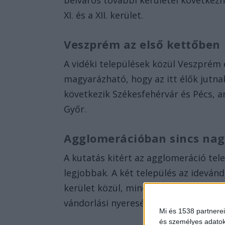
belváros további kerületei következnek (V
XI. és a XII. kerület.
Veszprém az első kettőben
A vidéki települések közül Veszprém és
magyarázható, hogy az itt élők jutn
következik Székesfehérvár és Pécs, a
Győr.
Agglomerációban sincs na
A kutatás kitért az agglomeráció tele
legjobbak. A két település az ideván
kerület közül, mindez pedig azt mut
vándorlási nyereséget Pest megye főv
Mi és 1538 partnerei
és személyes adatoka