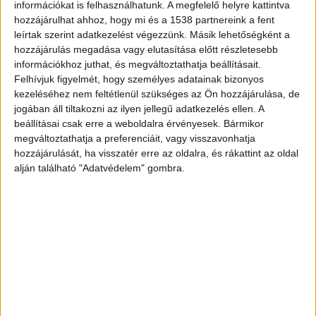
információkat is felhasználhatunk. A megfelelő helyre kattintva
tartozik az elosztó létesítmények folyamatos
hozzájárulhat ahhoz, hogy mi és a 1538 partnereink a fent
üzemeltetése, a több mint 4 kilométer hosszú
leírtak szerint adatkezelést végezzünk. Másik lehetőségként a
hozzájárulás megadása vagy elutasítása előtt részletesebb
távhővezetéki hálózat folyamatos felügyelete és
információkhoz juthat, és megváltoztathatja beállításait.
karbantartása.
Felhívjuk figyelmét, hogy személyes adatainak bizonyos
kezeléséhez nem feltétlenül szükséges az Ön hozzájárulása, de
jogában áll tiltakozni az ilyen jellegű adatkezelés ellen. A
Az állami kórház is tartozik a
beállításai csak erre a weboldalra érvényesek. Bármikor
városnak
megváltoztathatja a preferenciáit, vagy visszavonhatja
hozzájárulását, ha visszatér erre az oldalra, és rákattint az oldal
A közületek esetében jelenleg 15 820 000 Ft „lóg
alján található "Adatvédelem" gombra.
a levegőben”. Az állami kórház továbbra is a
legnagyobb tartozónk 13,7 millióval, de a szintén
állami Siófoki Tankerületi Központ által
fenntartott Perczel gimnázium is közelít immár a
2 millióhoz, valamint a Vak Bottyán suli szintén
felhalmozott pár százezret.