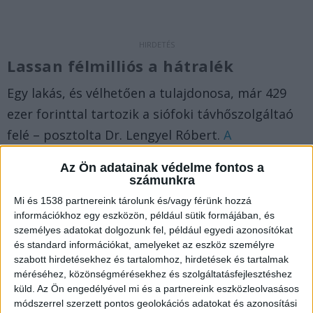
Lassan félmilliós a hátralék
Egy lakás, és vélhetően a tulajdonosa, már 429
ezer forinttal tartozik a siófoki távhőszolgáltaó
felé – posztolta Dr. Lengyel Róbert.
A
BalatonKörnyéke.hu legfrissebb híreit ide
Az Ön adatainak védelme fontos a
kattintva éred el.
számunkra
Mi és 1538 partnereink tárolunk és/vagy férünk hozzá
Mi az a Termofok
információkhoz egy eszközön, például sütik formájában, és
személyes adatokat dolgozunk fel, például egyedi azonosítókat
A
Termofok-Sió Kft
. alapvető feladatai közé
és standard információkat, amelyeket az eszköz személyre
szabott hirdetésekhez és tartalomhoz, hirdetések és tartalmak
tartozik a hőenergia biztonságos, és az előírt
méréséhez, közönségmérésekhez és szolgáltatásfejlesztéshez
normáknak megfelelő eljuttatása a felhasználók
küld.
Az Ön engedélyével mi és a partnereink eszközleolvasásos
módszerrel szerzett pontos geolokációs adatokat és azonosítási
felé (a távhőszolgáltatott épületekbe). Ehhez