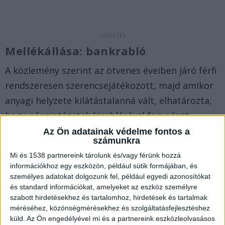
Mellékállása: bankrabló
A közlemény szerint az ötvenes éveiben járó férfi
rendszeresen szerencsejátékozott, majd amikor
anyagi helyzete kilátástalanná vált, elhatározta,
hogy pénzintézetek kirablásával fog pénzt
szerezni.
Az Ön adatainak védelme fontos a
számunkra
Mi és 1538 partnereink tárolunk és/vagy férünk hozzá
Először egy pécsi bankot fosztott ki
információkhoz egy eszközön, például sütik formájában, és
személyes adatokat dolgozunk fel, például egyedi azonosítókat
A férfi 2019 novemberében magát orvosi
és standard információkat, amelyeket az eszköz személyre
maszkkal és napszemüveggel álcázva egy pécsi
szabott hirdetésekhez és tartalomhoz, hirdetések és tartalmak
bankban papírlapra írt üzenetben fenyegette
méréséhez, közönségmérésekhez és szolgáltatásfejlesztéshez
küld.
Az Ön engedélyével mi és a partnereink eszközleolvasásos
meg az alkalmazottakat azt állítva, hogy fegyver