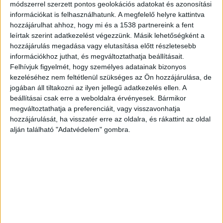
módszerrel szerzett pontos geolokációs adatokat és azonosítási
van nála, amelynek hatására a pénztáros mintegy
információkat is felhasználhatunk. A megfelelő helyre kattintva
hozzájárulhat ahhoz, hogy mi és a 1538 partnereink a fent
kétmillió forintot adott át neki.
leírtak szerint adatkezelést végezzünk. Másik lehetőségként a
hozzájárulás megadása vagy elutasítása előtt részletesebb
Visszament és újból kirabolta
információkhoz juthat, és megváltoztathatja beállításait.
Felhívjuk figyelmét, hogy személyes adatainak bizonyos
ugyanazt a bankot
kezeléséhez nem feltétlenül szükséges az Ön hozzájárulása, de
jogában áll tiltakozni az ilyen jellegű adatkezelés ellen. A
Mint írták, 2020 májusában az akkor még
beállításai csak erre a weboldalra érvényesek. Bármikor
rendőrként dolgozó férfi, ismét maszkban,
megváltoztathatja a preferenciáit, vagy visszavonhatja
hozzájárulását, ha visszatér erre az oldalra, és rákattint az oldal
fekete keretes szemüveget viselve ugyanabban a
alján található "Adatvédelem" gombra.
bankfiókban egy fegyvernek látszó tárgyat
fogott az alkalmazottakra, és arra kényszerítette
őket, hogy a kasszában lévő készpénzt adják át
neki; a férfi ekkor közel hatmillió forintot
szerzett meg.