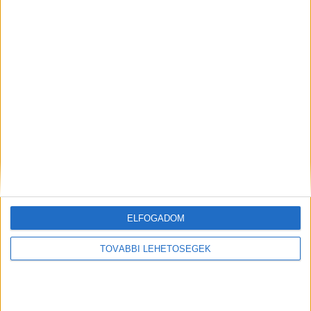
ELŐZŐ
KÖVETKEZŐ
Döbbenet: Piros színű, 54 kilós
„Nyitásra készen állunk, a
ELFOGADOM
halszörnyet fogtak ki a
kempingekben felkészültünk a
Balatonból
szezonra” – Újra kinyithattak a
TOVÁBBI LEHETŐSÉGEK
balatoni kempingek
KAPCSOLÓDÓ HOZZÁSZÓLÁSOK