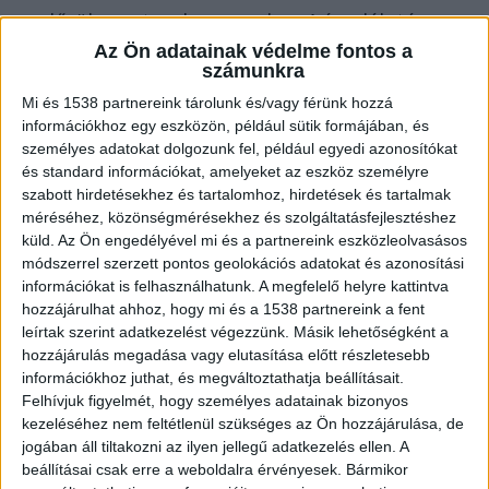
rendőrök egy tavaly november 4-én, délután
Az Ön adatainak védelme fontos a
elkövetett, veszprémi ékszerboltban történt
számunkra
ékszerrablás
kapcsán. Rendőrségi információk
Mi és 1538 partnereink tárolunk és/vagy férünk hozzá
szerint
a rablást egy 6 fős társaság követte el,
információkhoz egy eszközön, például sütik formájában, és
akik közül a tagok berohantak egy veszprémi
személyes adatokat dolgozunk fel, például egyedi azonosítókat
és standard információkat, amelyeket az eszköz személyre
áruházban lévő ékszerüzletbe, majd a
szabott hirdetésekhez és tartalomhoz, hirdetések és tartalmak
szerszámokkal, amelyeket magukkal vittek,
méréséhez, közönségmérésekhez és szolgáltatásfejlesztéshez
küld.
Az Ön engedélyével mi és a partnereink eszközleolvasásos
betörték az üvegvitrineket.
módszerrel szerzett pontos geolokációs adatokat és azonosítási
információkat is felhasználhatunk. A megfelelő helyre kattintva
Próbált védekezni az eladó
hozzájárulhat ahhoz, hogy mi és a 1538 partnereink a fent
leírtak szerint adatkezelést végezzünk. Másik lehetőségként a
A berohanó rablókkal szemben a boltban
hozzájárulás megadása vagy elutasítása előtt részletesebb
információkhoz juthat, és megváltoztathatja beállításait.
dolgozó eladó próbált védekezni: az egyik pultot
Felhívjuk figyelmét, hogy személyes adatainak bizonyos
rádöntötte az egyik elkövetőre, majd az üzlet
kezeléséhez nem feltétlenül szükséges az Ön hozzájárulása, de
jogában áll tiltakozni az ilyen jellegű adatkezelés ellen. A
közelében álló táblát pajzsként használva vette
beállításai csak erre a weboldalra érvényesek. Bármikor
fel a harcot a kalapácsos férfiakkal. A túlerő és a