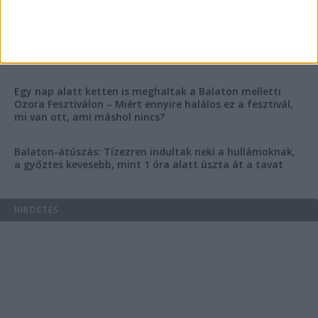
Az extrém hőség okozhatta a 39 éves nő halálát az
Ozora Fesztiválon, egy másik fesztiválozó a nagyszínpad
tetejéről ugrott a halálba
Egy nap alatt ketten is meghaltak a Balaton melletti
Ozora Fesztiválon – Miért ennyire halálos ez a fesztivál,
mi van ott, ami máshol nincs?
Balaton-átúszás: Tízezren indultak neki a hullámoknak,
a győztes kevesebb, mint 1 óra alatt úszta át a tavat
HIRDETÉS