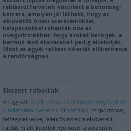
ékszert loptak maguknak a tolvajok. A
rablásról felvételt készített a biztonsági
kamera, amelyen jól látható, hogy az
elkövetők óriási szerszámokkal,
kalapácsokkal rohantak oda az
üvegvitrinekhez, hogy azokat betörjék, a
bennük lévő ékszereket pedig elrabolják.
Most az egyik tettest sikerült előkerítenie
a rendőrségnek.
Ékszert raboltak
Ahogy azt
korábban az elsők között megírtuk itt
a Balatonkörnyéke.hu hírportálon
, csoportosan,
felfegyverkezve, jelentős értékre elkövetett
rablás miatt kezdtek nyomozni a veszprémi