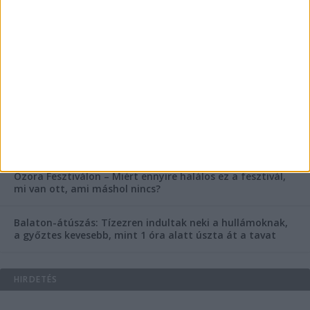
Rejtélyes haláleset a balatonfüredi apartmannál: a
rendőrség is megszólalt
Rendkívüli bejelentés a rendőrségtől: Ennek nagyon
fognak örülni a száguldozni szerető autósok
Az extrém hőség okozhatta a 39 éves nő halálát az
Ozora Fesztiválon, egy másik fesztiválozó a nagyszínpad
tetejéről ugrott a halálba
Egy nap alatt ketten is meghaltak a Balaton melletti
Ozora Fesztiválon – Miért ennyire halálos ez a fesztivál,
mi van ott, ami máshol nincs?
Balaton-átúszás: Tízezren indultak neki a hullámoknak,
a győztes kevesebb, mint 1 óra alatt úszta át a tavat
HIRDETÉS