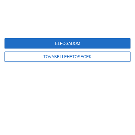
ELŐZŐ
KÖVETKEZŐ
Poloskát találtak a
Berhidai baleset: több
Balatonalmádi Polgármesteri
betegséggel is meg kell
Hivatalban: valakik lehallgatták,
küzdenie az ütközés miatt,
sőt kamerával figyelték meg a
koraszülöttként világra jött
ELFOGADOM
város jegyzőjét
kislánynak
TOVÁBBI LEHETŐSÉGEK
KAPCSOLÓDÓ HOZZÁSZÓLÁSOK