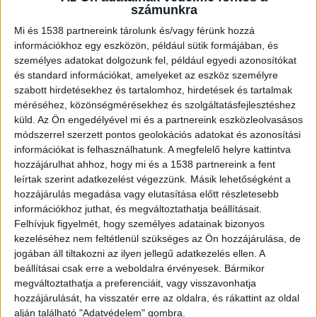
helyen, az ő akarata volt, hogy itt búcsúztassuk
számunkra
el” – mondta Karsai Péter.
Mi és 1538 partnereink tárolunk és/vagy férünk hozzá
információkhoz egy eszközön, például sütik formájában, és
személyes adatokat dolgozunk fel, például egyedi azonosítókat
Nem messze nyugszik az
és standard információkat, amelyeket az eszköz személyre
édesanyjától
szabott hirdetésekhez és tartalomhoz, hirdetések és tartalmak
méréséhez, közönségmérésekhez és szolgáltatásfejlesztéshez
A néhai alkotmányjogász testvére szerint “ő
küld.
Az Ön engedélyével mi és a partnereink eszközleolvasásos
maga egyébként nem szeretett temetőbe járni.
módszerrel szerzett pontos geolokációs adatokat és azonosítási
információkat is felhasználhatunk. A megfelelő helyre kattintva
Az édesanyánk sírja a Balatonnál van, nem
hozzájárulhat ahhoz, hogy mi és a 1538 partnereink a fent
messze onnan, ahol ő is nyugszik, itt is csak
leírtak szerint adatkezelést végezzünk. Másik lehetőségként a
hozzájárulás megadása vagy elutasítása előtt részletesebb
párszor járt. Azt hiszem, ő magában oldotta meg
információkhoz juthat, és megváltoztathatja beállításait.
a búcsúzkodást, már a betegsége előtt is úgy
Felhívjuk figyelmét, hogy személyes adatainak bizonyos
kezeléséhez nem feltétlenül szükséges az Ön hozzájárulása, de
gondolta, hogy ez az élet rendje, és
jogában áll tiltakozni az ilyen jellegű adatkezelés ellen. A
foglalkozzunk azokkal a történésekkel amikre
beállításai csak erre a weboldalra érvényesek. Bármikor
hatással vagyunk. Természetesen nem elfeledve
megváltoztathatja a preferenciáit, vagy visszavonhatja
hozzájárulását, ha visszatér erre az oldalra, és rákattint az oldal
halottainkat”.
alján található "Adatvédelem" gombra.