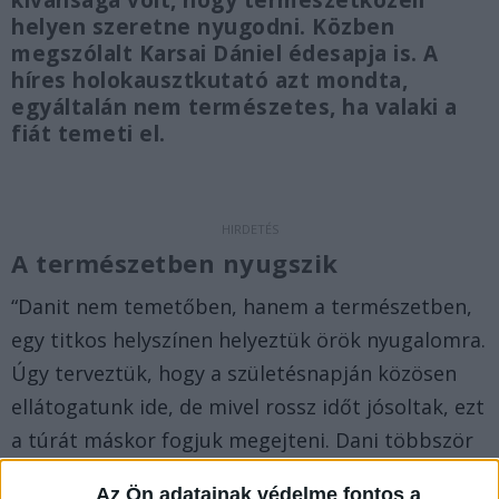
kívánsága volt, hogy természetközeli
helyen szeretne nyugodni. Közben
megszólalt Karsai Dániel édesapja is. A
híres holokausztkutató azt mondta,
egyáltalán nem természetes, ha valaki a
fiát temeti el.
A természetben nyugszik
“Danit nem temetőben, hanem a természetben,
egy titkos helyszínen helyeztük örök nyugalomra.
Úgy terveztük, hogy a születésnapján közösen
ellátogatunk ide, de mivel rossz időt jósoltak, ezt
a túrát máskor fogjuk megejteni. Dani többször
is megfordult ezen a számára szimbolikus
Az Ön adatainak védelme fontos a