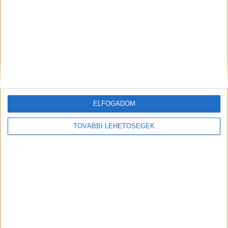
Példás segítség: szív alakú kupakgyűjtők
telepítésével segítenek Kistolmácson egy SMA
ELFOGADOM
beteg kisfiúnak
TOVÁBBI LEHETŐSÉGEK