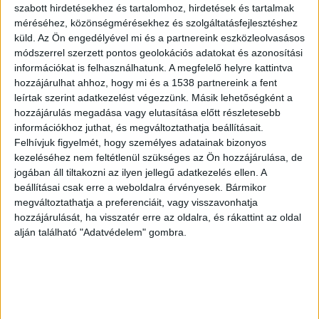
szabott hirdetésekhez és tartalomhoz, hirdetések és tartalmak
lenyomatot is eltávolította a fogyasztásmérőről,
méréséhez, közönségmérésekhez és szolgáltatásfejlesztéshez
majd egy másik plombát és hitelesítő
küld.
Az Ön engedélyével mi és a partnereink eszközleolvasásos
lenyomatot helyezett el a mérőn azt a látszatot
módszerrel szerzett pontos geolokációs adatokat és azonosítási
információkat is felhasználhatunk. A megfelelő helyre kattintva
keltve, mintha azt a gázszolgáltató munkatársa
hozzájárulhat ahhoz, hogy mi és a 1538 partnereink a fent
jogszerűen cserélte volna,
írja
az ügyészség.
leírtak szerint adatkezelést végezzünk. Másik lehetőségként a
hozzájárulás megadása vagy elutasítása előtt részletesebb
információkhoz juthat, és megváltoztathatja beállításait.
Nem fizetett a gázért
Felhívjuk figyelmét, hogy személyes adatainak bizonyos
kezeléséhez nem feltétlenül szükséges az Ön hozzájárulása, de
Ezzel a módszerrel a 66 éves siófoki férfi 2011 és
jogában áll tiltakozni az ilyen jellegű adatkezelés ellen. A
2019 között úgy fogyaszthatta a földgázt, hogy
beállításai csak erre a weboldalra érvényesek. Bármikor
megváltoztathatja a preferenciáit, vagy visszavonhatja
azért soha nem fizetett semmit. Az ügyészség
hozzájárulását, ha visszatér erre az oldalra, és rákattint az oldal
szerint az évek során a férfi 14.000 m3 földgázt
alján található "Adatvédelem" gombra.
lopott el 1,7 millió forintot meghaladó értékben.
Lebukott