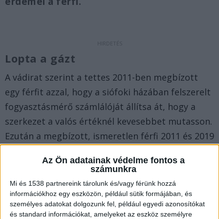
érdemel a férfi.
Lopta a gázt
A vádirat szerint a tettes 2011-ben megbízott
egy férfit azzal, hogy a siófoki házában felszerelt
fogyasztásmérő számlálóját állítsa át, hogy a
szerkezet a valós értéknél kevesebbet mutasson.
Ezután a megbízott, ismeretlen férfi 2011 és 2019
között rendszeresen visszatekerte a gázórát.
Az Ön adatainak védelme fontos a
számunkra
Eltávolította a fémzárat
Mi és 1538 partnereink tárolunk és/vagy férünk hozzá
információkhoz egy eszközön, például sütik formájában, és
A megbízott férfi 2016-ban a fogyasztásmérőn
személyes adatokat dolgozunk fel, például egyedi azonosítókat
elhelyezett hitelesítő fémzárat és a hitelesítő
és standard információkat, amelyeket az eszköz személyre