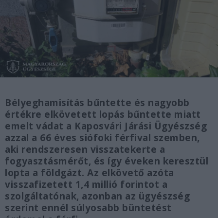
Bélyeghamisítás bűntette és nagyobb
értékre elkövetett lopás bűntette miatt
emelt vádat a Kaposvári Járási Ügyészség
azzal a 66 éves siófoki férfival szemben,
aki rendszeresen visszatekerte a
fogyasztásmérőt, és így éveken keresztül
lopta a földgázt. Az elkövető azóta
visszafizetett 1,4 millió forintot a
szolgáltatónak, azonban az ügyészség
szerint ennél súlyosabb büntetést