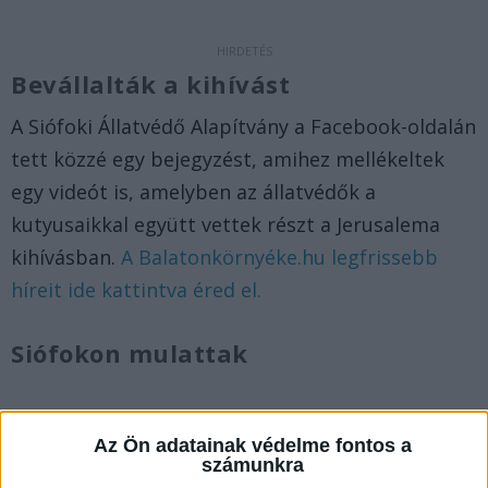
Bevállalták a kihívást
A Siófoki Állatvédő Alapítvány a Facebook-oldalán
tett közzé egy bejegyzést, amihez mellékeltek
egy videót is, amelyben az állatvédők a
kutyusaikkal együtt vettek részt a Jerusalema
kihívásban.
A Balatonkörnyéke.hu legfrissebb
híreit ide kattintva éred el.
Siófokon mulattak
Az Ön adatainak védelme fontos a
számunkra