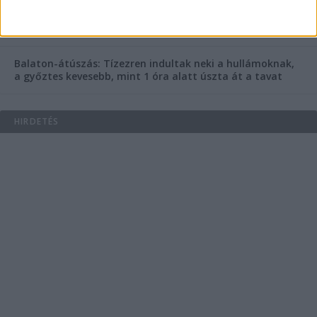
Egy nap alatt ketten is meghaltak a Balaton melletti
Ozora Fesztiválon – Miért ennyire halálos ez a fesztivál,
mi van ott, ami máshol nincs?
Balaton-átúszás: Tízezren indultak neki a hullámoknak,
a győztes kevesebb, mint 1 óra alatt úszta át a tavat
HIRDETÉS