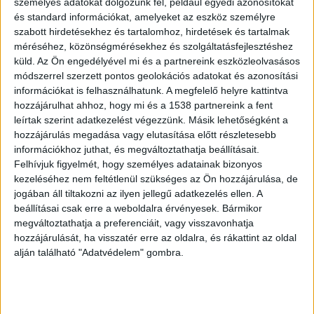
hanem az egész Omegáról. Ugyanis sajnos úgy
személyes adatokat dolgozunk fel, például egyedi azonosítókat
és standard információkat, amelyeket az eszköz személyre
tűnik, Kóborral az Omegát is temetjük”– mondta
szabott hirdetésekhez és tartalomhoz, hirdetések és tartalmak
a Borsnak Trunkos András.
méréséhez, közönségmérésekhez és szolgáltatásfejlesztéshez
küld.
Az Ön engedélyével mi és a partnereink eszközleolvasásos
módszerrel szerzett pontos geolokációs adatokat és azonosítási
A szabadságot jelentő ember
információkat is felhasználhatunk. A megfelelő helyre kattintva
hozzájárulhat ahhoz, hogy mi és a 1538 partnereink a fent
Az Omega menedzsere szerint egy egész
leírtak szerint adatkezelést végezzünk. Másik lehetőségként a
generáció vesztette el az elmúlt hetekben a
hozzájárulás megadása vagy elutasítása előtt részletesebb
információkhoz juthat, és megváltoztathatja beállításait.
számukra a szabadságot jelentő embert, hőst. „A
Felhívjuk figyelmét, hogy személyes adatainak bizonyos
zenei szabadságról van itt elsősorban szó, meg
kezeléséhez nem feltétlenül szükséges az Ön hozzájárulása, de
jogában áll tiltakozni az ilyen jellegű adatkezelés ellen. A
arról, hogy Meckyt a rajongók egy szakrális
beállításai csak erre a weboldalra érvényesek. Bármikor
emberként tartották számon, akit követtek
megváltoztathatja a preferenciáit, vagy visszavonhatja
tűzön-vízen át”.
hozzájárulását, ha visszatér erre az oldalra, és rákattint az oldal
alján található "Adatvédelem" gombra.
Sétányt neveznének el Kóborról
„Ezért tartom fontosnak, hogy az Omega