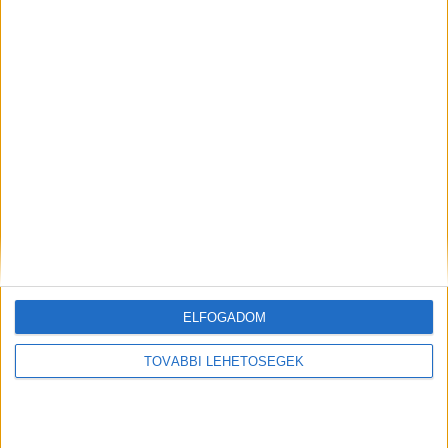
mögött?
KAPCSOLÓDÓ HOZZÁSZÓLÁSOK
ELFOGADOM
TOVÁBBI LEHETŐSÉGEK
A Pink Floyddal is zenélt, különleges vendége
lesz a Paloznaki Jazzpikniknek