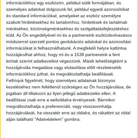
információkhoz egy eszközön, például sütik formájában, és
Már tervezik a következő szakaszt
személyes adatokat dolgozunk fel, például egyedi azonosítókat
és standard információkat, amelyeket az eszköz személyre
Azt mondta, hogy előkészületben van az északi
szabott hirdetésekhez és tartalomhoz, hirdetések és tartalmak
parton az összesen mintegy 106 kilométeres
méréséhez, közönségmérésekhez és szolgáltatásfejlesztéshez
küld.
Az Ön engedélyével mi és a partnereink eszközleolvasásos
Balatonfüred – Tapolca – Keszthely és Tapolca –
módszerrel szerzett pontos geolokációs adatokat és azonosítási
Ukk vonalszakaszok felújítása, villamosítása is.
információkat is felhasználhatunk. A megfelelő helyre kattintva
hozzájárulhat ahhoz, hogy mi és a 1538 partnereink a fent
Megjegyezte: a kapcsolódó közbeszerzésben már
leírtak szerint adatkezelést végezzünk. Másik lehetőségként a
beérkeztek az ajánlatok, eredményes eljárás
hozzájárulás megadása vagy elutasítása előtt részletesebb
esetén megkezdődhet a tervezés,
információkhoz juthat, és megváltoztathatja beállításait.
Felhívjuk figyelmét, hogy személyes adatainak bizonyos
engedélyeztetés.
kezeléséhez nem feltétlenül szükséges az Ön hozzájárulása, de
jogában áll tiltakozni az ilyen jellegű adatkezelés ellen. A
Modern vasutat álmodtak meg
beállításai csak erre a weboldalra érvényesek. Bármikor
megváltoztathatja a preferenciáit, vagy visszavonhatja
„A távlati cél a Balaton teljes
hozzájárulását, ha visszatér erre az oldalra, és rákattint az oldal
alján található "Adatvédelem" gombra.
körbejárhatóságának megteremtése
környezetbarát, a tájba illeszkedő vasúttal” –