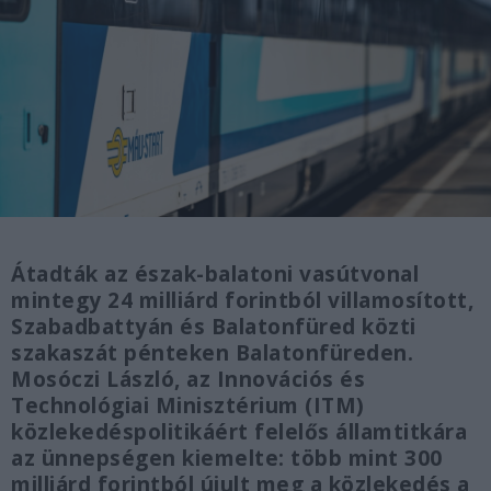
Átadták az észak-balatoni vasútvonal
mintegy 24 milliárd forintból villamosított,
Szabadbattyán és Balatonfüred közti
szakaszát pénteken Balatonfüreden.
Mosóczi László, az Innovációs és
Technológiai Minisztérium (ITM)
közlekedéspolitikáért felelős államtitkára
az ünnepségen kiemelte: több mint 300
milliárd forintból újult meg a közlekedés a