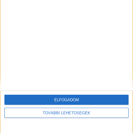
ELŐZŐ
KÖVETKEZŐ
Akkor most mi is van? Siófok
Egy nem túl elegáns
polgármestere nem tud a
szaunában ütötte üveggel
BAHART-vezér kirúgásáról
fejbe a társát
KAPCSOLÓDÓ HOZZÁSZÓLÁSOK
ELFOGADOM
TOVÁBBI LEHETŐSÉGEK