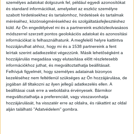
személyes adatokat dolgozunk fel, például egyedi azonosítókat
„A mozgást elkezdtem, természetesen a
és standard információkat, amelyeket az eszköz személyre
szabott hirdetésekhez és tartalomhoz, hirdetések és tartalmak
vizsgálatok után, egyelőre dolgozom, hogy
méréséhez, közönségmérésekhez és szolgáltatásfejlesztéshez
visszanyerjem az erőmet; azt nem tudom
küld.
Az Ön engedélyével mi és a partnereink eszközleolvasásos
pontosan, hogy mikor kapom vissza a
módszerrel szerzett pontos geolokációs adatokat és azonosítási
információkat is felhasználhatunk. A megfelelő helyre kattintva
játékengedélyt – szerintem heteken belül.”
hozzájárulhat ahhoz, hogy mi és a 1538 partnereink a fent
leírtak szerint adatkezelést végezzünk. Másik lehetőségként a
hozzájárulás megadása vagy elutasítása előtt részletesebb
Többen is betegek a csapatnál
információkhoz juthat, és megváltoztathatja beállításait.
Felhívjuk figyelmét, hogy személyes adatainak bizonyos
A Veszprém csapatából öten koronavírus, ketten
kezeléséhez nem feltétlenül szükséges az Ön hozzájárulása, de
sérülés miatt nem játszottak az Aalborg ellen 33-
jogában áll tiltakozni az ilyen jellegű adatkezelés ellen. A
27-re megnyert BL-mérkőzésen.
beállításai csak erre a weboldalra érvényesek. Bármikor
megváltoztathatja a preferenciáit, vagy visszavonhatja
hozzájárulását, ha visszatér erre az oldalra, és rákattint az oldal
alján található "Adatvédelem" gombra.