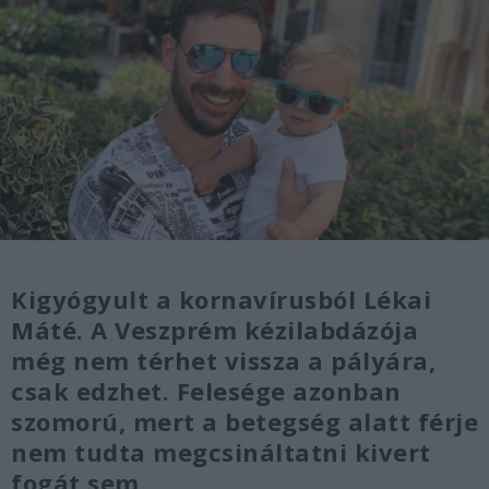
Kigyógyult a kornavírusból Lékai
Máté. A Veszprém kézilabdázója
még nem térhet vissza a pályára,
csak edzhet. Felesége azonban
szomorú, mert a betegség alatt férje
nem tudta megcsináltatni kivert
fogát sem.