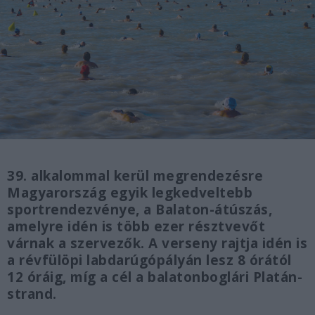
39. alkalommal kerül megrendezésre
Magyarország egyik legkedveltebb
sportrendezvénye, a Balaton-átúszás,
amelyre idén is több ezer résztvevőt
várnak a szervezők. A verseny rajtja idén is
a révfülöpi labdarúgópályán lesz 8 órától
12 óráig, míg a cél a balatonboglári Platán-
strand.