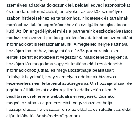
Hozzátette, hogy ez az idei lesz a 39. Balaton-
személyes adatokat dolgozunk fel, például egyedi azonosítókat
és standard információkat, amelyeket az eszköz személyre
átúszás, ami szerinte magáért beszél, ugyanis
szabott hirdetésekhez és tartalomhoz, hirdetések és tartalmak
egy rendezvény sem „élhet” ilyen hosszan.
méréséhez, közönségmérésekhez és szolgáltatásfejlesztéshez
küld.
Az Ön engedélyével mi és a partnereink eszközleolvasásos
módszerrel szerzett pontos geolokációs adatokat és azonosítási
Segít az egészség megőrzéséhez
információkat is felhasználhatunk. A megfelelő helyre kattintva
hozzájárulhat ahhoz, hogy mi és a 1538 partnereink a fent
Az államtitkár arról is beszélt, hogy a járvány
leírtak szerint adatkezelést végezzünk. Másik lehetőségként a
rengeteg ágazatot nagyon rosszul érintett, az
hozzájárulás megadása vagy elutasítása előtt részletesebb
információkhoz juthat, és megváltoztathatja beállításait.
egészség megőrzéséhez viszont a sport az egyik
Felhívjuk figyelmét, hogy személyes adatainak bizonyos
egyedüli eszköz. Szabó Tünde kiemelte, hogy a
kezeléséhez nem feltétlenül szükséges az Ön hozzájárulása, de
rendezvény ideje alatt több hajó is fog felelni az
jogában áll tiltakozni az ilyen jellegű adatkezelés ellen. A
beállításai csak erre a weboldalra érvényesek. Bármikor
úszók biztonságáért.
megváltoztathatja a preferenciáit, vagy visszavonhatja
hozzájárulását, ha visszatér erre az oldalra, és rákattint az oldal
SUP-osok is nevezhetnek
alján található "Adatvédelem" gombra.
Máth István versenyigazgató elmondta, hogy a
2021-es verseny különlegessége, hogy idén