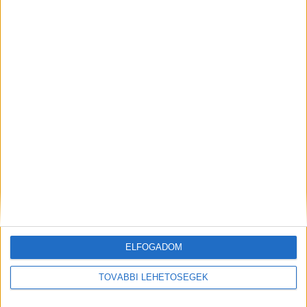
12 évig fizettette a
„Hát, akkor sajnos nem tudunk
strandbelépőt a
jönni” – kevés a látogató a
badacsonytomaji
gyógyfürdőkben a védettségi
önkormányzat, pedig a
igazolvány miatt
Balaton-part nem is az övék
KAPCSOLÓDÓ HOZZÁSZÓLÁSOK
ELFOGADOM
TOVÁBBI LEHETŐSÉGEK