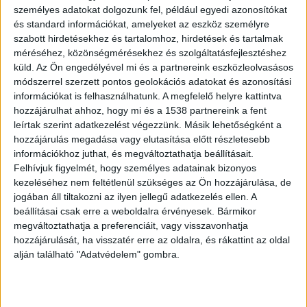
személyes adatokat dolgozunk fel, például egyedi azonosítókat
és standard információkat, amelyeket az eszköz személyre
Balatoni lány
szabott hirdetésekhez és tartalomhoz, hirdetések és tartalmak
méréséhez, közönségmérésekhez és szolgáltatásfejlesztéshez
Tősgyökeres balatonfüredi lány vagyok, de a déli
küld.
Az Ön engedélyével mi és a partnereink eszközleolvasásos
partot is szeretem, mert ahogy mondani
módszerrel szerzett pontos geolokációs adatokat és azonosítási
szokták, onnan legalább látni az északit. A
információkat is felhasználhatunk. A megfelelő helyre kattintva
hozzájárulhat ahhoz, hogy mi és a 1538 partnereink a fent
kisfiam mindig azt mondta, hogy ő balatoni
leírtak szerint adatkezelést végezzünk. Másik lehetőségként a
kisfiú, persze nem csoda, hiszen élete első három
hozzájárulás megadása vagy elutasítása előtt részletesebb
információkhoz juthat, és megváltoztathatja beállításait.
hónapja alatt is a balatoni levegőt szívta magába
Felhívjuk figyelmét, hogy személyes adatainak bizonyos
–
mesélte korábban a Blikknek a szívéhez közel
kezeléséhez nem feltétlenül szükséges az Ön hozzájárulása, de
jogában áll tiltakozni az ilyen jellegű adatkezelés ellen. A
álló környékről.
beállításai csak erre a weboldalra érvényesek. Bármikor
megváltoztathatja a preferenciáit, vagy visszavonhatja
750 millió forintért hirdetik az
hozzájárulását, ha visszatér erre az oldalra, és rákattint az oldal
interneten
alján található "Adatvédelem" gombra.
A hirdetésben szerepel, hogy a kúria felújított
állapotban van, az ingatlan 850, a telek maga