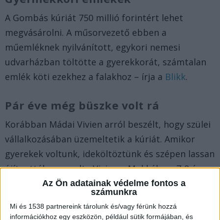
A Gombás kúriát 750 millió forintért lehet
megvásárolni. A műsorvezető ebben a
műemléknek nyilvánított, egykori nemesi
udvarházban töltötte a gyerekkorát, számtalan
emlék köti ezekhez a falakhoz – írja a
Blikk
.
Pár éve még büszke volt rá
Korábban Mádai Vivien arról beszélt, hogy szülei
vállalkozásában üzemeltetik a kúriát. Amikor
gyerekek voltunk, ideköltöztünk és szépen lassan
újítgatták – mondta Vivien a Mokkában. 7-8 éves
lehetett, amikor beköltöztek a kúriába, ahol
Az Ön adatainak védelme fontos a
számunkra
egészen 15 éves koráig élt.
További friss hírek a
Mi és 1538 partnereink tárolunk és/vagy férünk hozzá
Balaton partjáról ide kattintva.
információkhoz egy eszközön, például sütik formájában, és