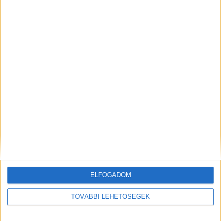
ELŐZŐ
KÖVETKEZŐ
Egy óra múlva indul az idei
Külföldi autós veszélyeztette
balatoni Kékszalag verseny
az M7-esen dolgozó
munkások életet, az utánfutó
mentette meg őket
KAPCSOLÓDÓ HOZZÁSZÓLÁSOK
ELFOGADOM
TOVÁBBI LEHETŐSÉGEK