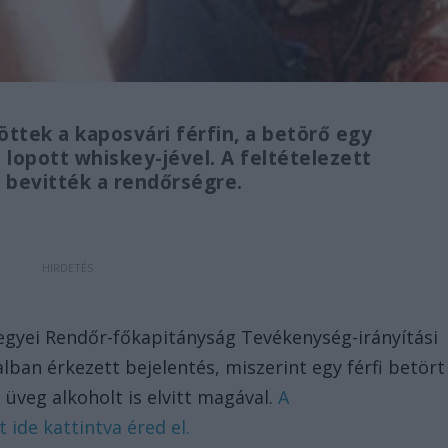
ttek a kaposvári férfin, a betörő egy
 lopott whiskey-jével. A feltételezett
 bevitték a rendőrségre.
Megyei Rendőr-főkapitányság Tevékenység-irányítási
lban érkezett bejelentés, miszerint egy férfi betört
üveg alkoholt is elvitt magával.
A
 ide kattintva éred el.