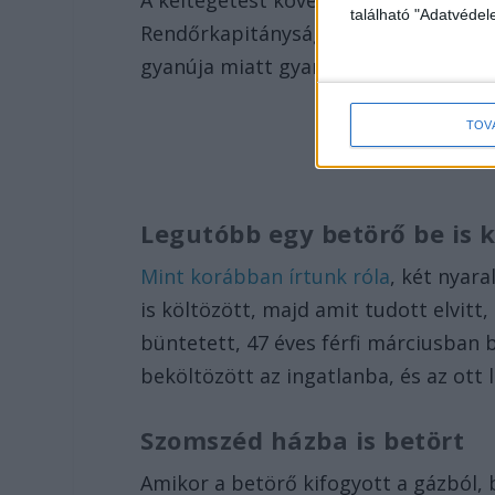
A keltegetést követően az egyenruhás
található "Adatvéde
Rendőrkapitányságra, ahol a nyomoz
gyanúja miatt gyanúsítottként hallga
TOV
Legutóbb egy betörő be is 
Mint korábban írtunk róla
, két nyara
is költözött, majd amit tudott elvit
büntetett, 47 éves férfi márciusban 
beköltözött az ingatlanba, és az ott 
Szomszéd házba is betört
Amikor a betörő kifogyott a gázból,