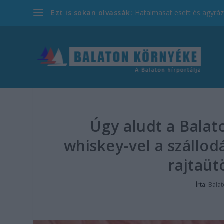
Ezt is sokan olvassák:
Hatalmasat esett és agyrázk
Úgy aludt a Balat
whiskey-vel a szállod
rajtaüt
Írta:
Bala