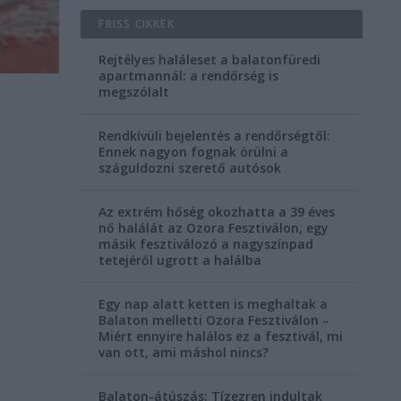
FRISS CIKKEK
Rejtélyes haláleset a balatonfüredi
apartmannál: a rendőrség is
megszólalt
Rendkívüli bejelentés a rendőrségtől:
Ennek nagyon fognak örülni a
száguldozni szerető autósok
Az extrém hőség okozhatta a 39 éves
nő halálát az Ozora Fesztiválon, egy
másik fesztiválozó a nagyszínpad
tetejéről ugrott a halálba
Egy nap alatt ketten is meghaltak a
Balaton melletti Ozora Fesztiválon –
Miért ennyire halálos ez a fesztivál, mi
van ott, ami máshol nincs?
Balaton-átúszás: Tízezren indultak