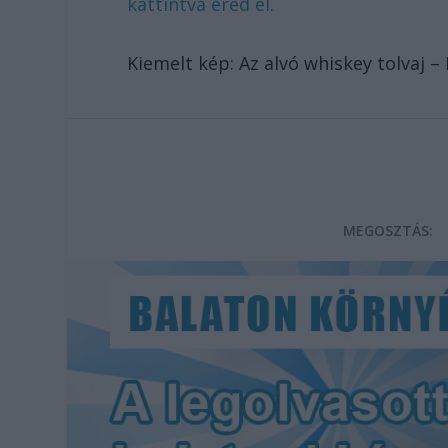
kattintva éred el.
Kiemelt kép: Az alvó whiskey tolvaj – 
MEGOSZTÁS: