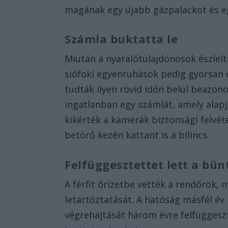
magának egy újabb gázpalackot és egy
Számla buktatta le
Miután a nyaralótulajdonosok észlelt
siófoki egyenruhások pedig gyorsan e
tudták ilyen rövid időn belül beazono
ingatlanban egy számlát, amely alapj
kikérték a kamerák biztonsági felvéte
betörő kezén kattant is a bilincs.
Felfüggesztettet lett a bün
A férfit őrizetbe vették a rendőrök, m
letartóztatását. A hatóság másfél év 
végrehajtását három évre felfüggesz