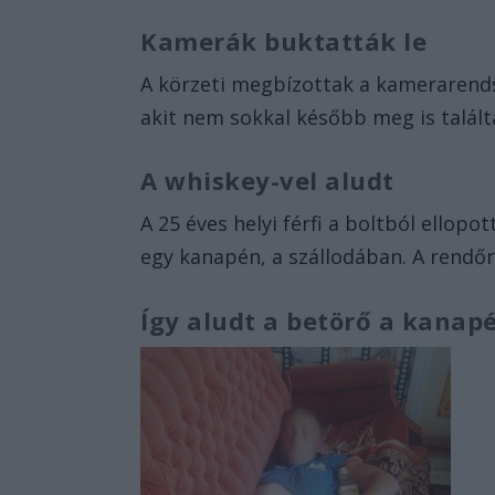
Kamerák buktatták le
A körzeti megbízottak a kamerarendsz
akit nem sokkal később meg is talál
A whiskey-vel aludt
A 25 éves helyi férfi a boltból ellop
egy kanapén, a szállodában. A rendőr
Így aludt a betörő a kanap