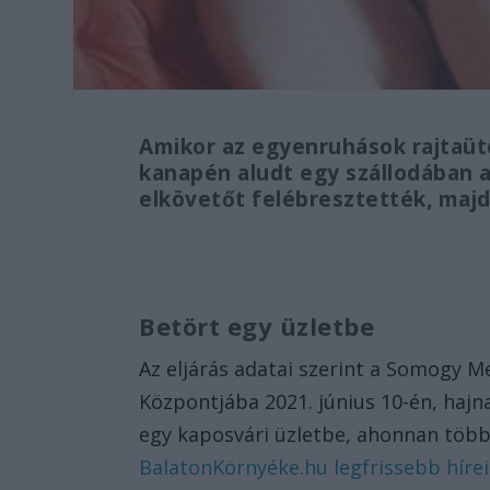
Amikor az egyenruhások rajtaütö
kanapén aludt egy szállodában a
elkövetőt felébresztették, majd
Betört egy üzletbe
Az eljárás adatai szerint a Somogy 
Központjába 2021. június 10-én, hajna
egy kaposvári üzletbe, ahonnan több 
BalatonKörnyéke.hu legfrissebb híreit