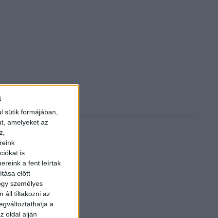
a
l sütik formájában,
at, amelyeket az
z,
reink
iókat is
reink a fent leírtak
tása előtt
hogy személyes
áll tiltakozni az
egváltoztathatja a
z oldal alján