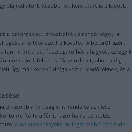
 olajradiátort. Később két kerékpárt is ellopott.
ék a betöréseket, értesítették a rendőrséget, a
lfogták a feltételezett elkövetőt. A betörőt azért
sítani, mert a piti fosztogató hátrahagyott az egyik
án a rendőrök felkeresték az üzletet, ahol pedig
leit. Így már könnyű dolga volt a rendőröknek, és a
tetése
ajd később a bíróság el is rendelte az illető
börtönre ítélte a férfit, azonban a büntetés
tette.
A BalatonKörnyéke.hu legfrissebb híreit ide