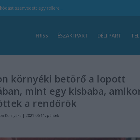
ódást szenvedett egy rollere...
FRISS
ÉSZAKI PART
DÉLI PART
TEL
on környéki betörő a lopott
ában, mint egy kisbaba, amiko
öttek a rendőrök
ton Környéke
|
2021.06.11. péntek