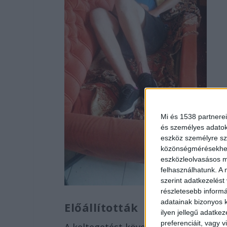
Mi és 1538 partnerei
és személyes adatoka
eszköz személyre sz
közönségmérésekhez 
eszközleolvasásos mó
felhasználhatunk. A 
szerint adatkezelést
részletesebb informác
adatainak bizonyos k
Előállították
ilyen jellegű adatke
preferenciáit, vagy v