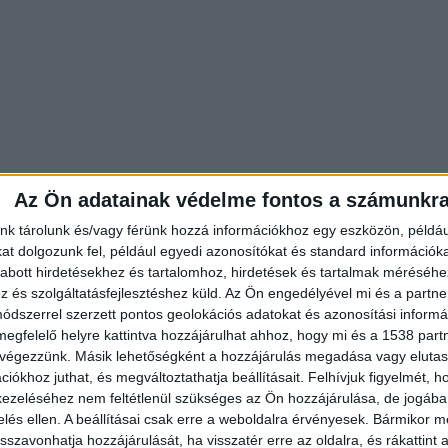
Az Ön adatainak védelme fontos a számunkr
nk tárolunk és/vagy férünk hozzá információkhoz egy eszközön, példáu
t dolgozunk fel, például egyedi azonosítókat és standard információk
abott hirdetésekhez és tartalomhoz, hirdetések és tartalmak méréséhe
és szolgáltatásfejlesztéshez küld.
Az Ön engedélyével mi és a partne
dszerrel szerzett pontos geolokációs adatokat és azonosítási informác
megfelelő helyre kattintva hozzájárulhat ahhoz, hogy mi és a 1538 partne
 végezzünk. Másik lehetőségként a hozzájárulás megadása vagy elutasí
iókhoz juthat, és megváltoztathatja beállításait.
Felhívjuk figyelmét, 
ezeléséhez nem feltétlenül szükséges az Ön hozzájárulása, de jogában 
zelés ellen. A beállításai csak erre a weboldalra érvényesek. Bármikor m
isszavonhatja hozzájárulását, ha visszatér erre az oldalra, és rákattint a