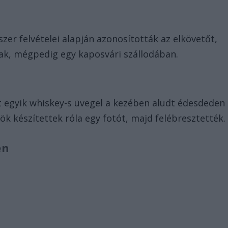
er felvételei alapján azonosították az elkövetőt,
tak, mégpedig egy kaposvári szállodában.
ott egyik whiskey-s üvegel a kezében aludt édesdeden
ök készítettek róla egy fotót, majd felébresztették.
én