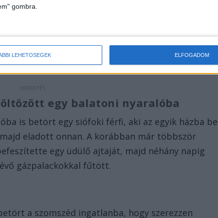
ok előállították T. Lajost a Kaposvári
lem" gombra.
ók lopás vétség elkövetésének megalapozott
tták ki.
ÁBBI LEHETŐSÉGEK
ELFOGADOM
költözött egy balatoni nyaralóba
lóba is betört egy siófoki férfi, aki az egyik házba be
t, majd eladott onnan. A korábban már többször
befeszítette egy üdülő ajtaját, majd néhány napig
lévő gázpalackokkal fűtött.
 betört a szomszéd ingatlanba, hogy szerezzen