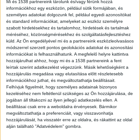
Mi és 1538 partnereink tárolunk és/vagy férünk hozzá
információkhoz egy eszközön, például sütik formájában, és
személyes adatokat dolgozunk fel, például egyedi azonosítókat
és standard információkat, amelyeket az eszköz személyre
szabott hirdetésekhez és tartalomhoz, hirdetések és tartalmak
méréséhez, közönségmérésekhez és szolgáltatásfejlesztéshez
küld.
Az Ön engedélyével mi és a partnereink eszközleolvasásos
módszerrel szerzett pontos geolokációs adatokat és azonosítási
információkat is felhasználhatunk. A megfelelő helyre kattintva
hozzájárulhat ahhoz, hogy mi és a 1538 partnereink a fent
leírtak szerint adatkezelést végezzünk. Másik lehetőségként a
hozzájárulás megadása vagy elutasítása előtt részletesebb
információkhoz juthat, és megváltoztathatja beállításait.
Felhívjuk figyelmét, hogy személyes adatainak bizonyos
kezeléséhez nem feltétlenül szükséges az Ön hozzájárulása, de
Bármilyen állaton segített volna
jogában áll tiltakozni az ilyen jellegű adatkezelés ellen. A
beállításai csak erre a weboldalra érvényesek. Bármikor
„Megvannak az eszközeim és nem vagyok lusta
megváltoztathatja a preferenciáit, vagy visszavonhatja
sem, hogy bármilyen állaton segítsek, ha
hozzájárulását, ha visszatér erre az oldalra, és rákattint az oldal
alján található "Adatvédelem" gombra.
megsérül, de most már másodszor fordul elő,
hogy egy nagytestű ponty száját kell