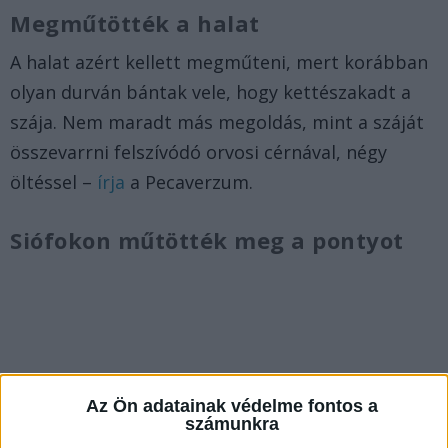
Megműtötték a halat
A halat azért kellett megműteni, mert korábban
olyan durván bántak vele, hogy kettészakadt a
szája. Nem maradt más megoldás, mint a száját
összevarrni felszívódó orvosi cérnával, négy
öltéssel –
írja
a Pecaverzum.
Siófokon műtötték meg a pontyot
Az Ön adatainak védelme fontos a
számunkra