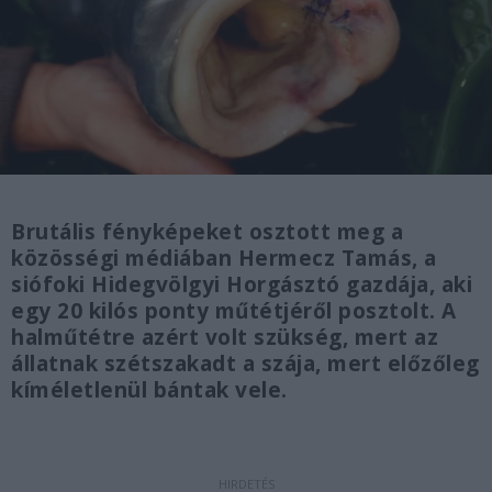
Brutális fényképeket osztott meg a
közösségi médiában Hermecz Tamás, a
siófoki Hidegvölgyi Horgásztó gazdája, aki
egy 20 kilós ponty műtétjéről posztolt. A
halműtétre azért volt szükség, mert az
állatnak szétszakadt a szája, mert előzőleg
kíméletlenül bántak vele.