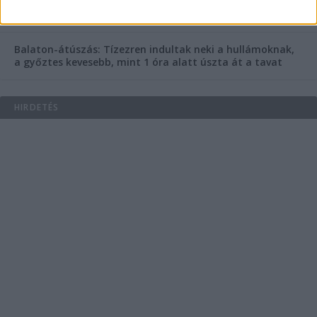
Ozora Fesztiválon – Miért ennyire halálos ez a fesztivál,
mi van ott, ami máshol nincs?
Balaton-átúszás: Tízezren indultak neki a hullámoknak,
a győztes kevesebb, mint 1 óra alatt úszta át a tavat
HIRDETÉS