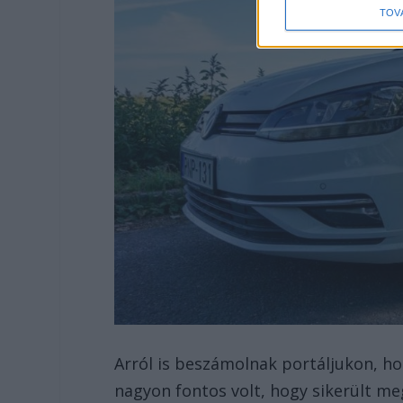
TOV
Arról is beszámolnak portáljukon, ho
nagyon fontos volt, hogy sikerült me