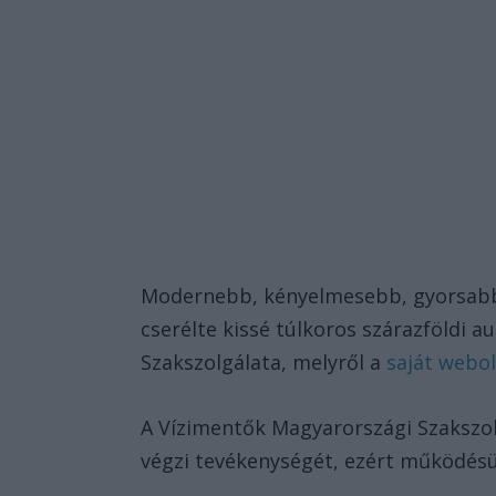
Modernebb, kényelmesebb, gyorsabb
cserélte kissé túlkoros szárazföldi 
Szakszolgálata, melyről a
saját webo
A Vízimentők Magyarországi Szakszo
végzi tevékenységét, ezért működés