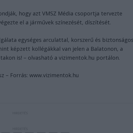
mondják, hogy azt VMSZ Média csoportja tervezte
égezte el a járművek színezését, díszítését.
gálata egységes arculattal, korszerű és biztonságo
lamint képzett kollégákkal van jelen a Balatonon, a
takon is! – olvasható a vizimentok.hu portálon.
sz – Forrás: www.vizimentok.hu