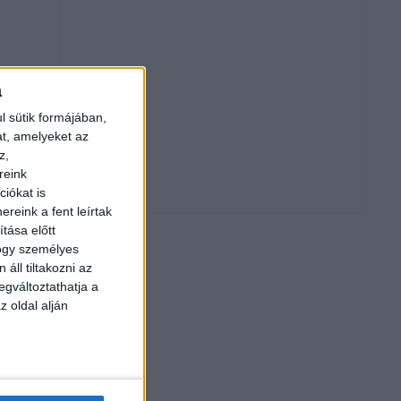
a
l sütik formájában,
at, amelyeket az
z,
reink
iókat is
reink a fent leírtak
tása előtt
hogy személyes
áll tiltakozni az
egváltoztathatja a
z oldal alján