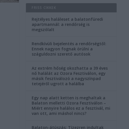
FRISS CIKKEK
Rejtélyes haláleset a balatonfüredi
apartmannál: a rendőrség is
megszólalt
Rendkívüli bejelentés a rendőrségtől:
Ennek nagyon fognak örülni a
száguldozni szerető autósok
Az extrém hőség okozhatta a 39 éves
nő halálát az Ozora Fesztiválon, egy
másik fesztiválozó a nagyszínpad
tetejéről ugrott a halálba
Egy nap alatt ketten is meghaltak a
Balaton melletti Ozora Fesztiválon –
Miért ennyire halálos ez a fesztivál, mi
van ott, ami máshol nincs?
Balaton-átúszás: Tízezren indultak