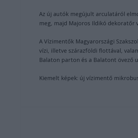
Az új autók megújult arculatáról el
meg, majd Majoros Ildikó dekoratőr v
A Vízimentők Magyarországi Szakszol
vízi, illetve szárazföldi flottával, va
Balaton parton és a Balatont övező u
Kiemelt képek: új vízimentő mikrobu