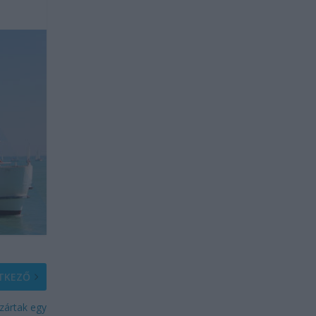
TKEZŐ
ezártak egy