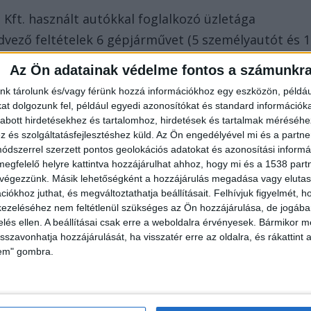
Kft. használt autókkal foglalkozó üzletága
edvező feltételek 6 gépjárművet (5 személyautót és 1
Az Ön adatainak védelme fontos a számunkr
nk tárolunk és/vagy férünk hozzá információkhoz egy eszközön, példáu
t dolgozunk fel, például egyedi azonosítókat és standard információk
abott hirdetésekhez és tartalomhoz, hirdetések és tartalmak méréséhe
és szolgáltatásfejlesztéshez küld.
Az Ön engedélyével mi és a partne
dszerrel szerzett pontos geolokációs adatokat és azonosítási informác
nységünk nem csak a vízre korlátozódik,
megfelelő helyre kattintva hozzájárulhat ahhoz, hogy mi és a 1538 partne
 végezzünk. Másik lehetőségként a hozzájárulás megadása vagy elutasí
li partján – is rengeteget vagyunk úton. A területi
iókhoz juthat, és megváltoztathatja beállításait.
Felhívjuk figyelmét, 
ia csoport tagjai munkájukból kifolyólag minden nap
ezeléséhez nem feltétlenül szükséges az Ön hozzájárulása, de jogában 
zelés ellen. A beállításai csak erre a weboldalra érvényesek. Bármikor m
rtálján.
isszavonhatja hozzájárulását, ha visszatér erre az oldalra, és rákattint a
lem" gombra.