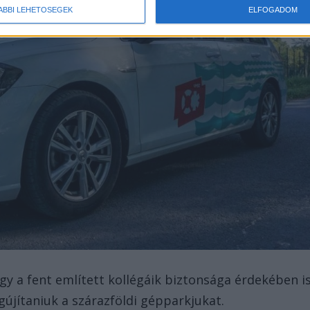
ÁBBI LEHETŐSÉGEK
ELFOGADOM
gy a fent említett kollégáik biztonsága érdekében i
gújítaniuk a szárazföldi gépparkjukat.