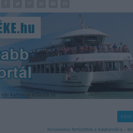
KÖVE
Koronavírus fertőzöttek a Balatonnál is – B