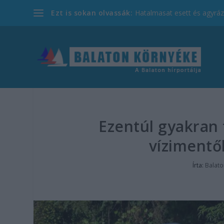
Ezt is sokan olvassák:
Hatalmasat esett és agyrázk
Ezentúl gyakran 
vízimentő
Írta:
Balato