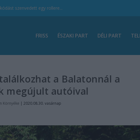
ódást szenvedett egy rollere...
FRISS
ÉSZAKI PART
DÉLI PART
TEL
találkozhat a Balatonnál a
k megújult autóival
n Környéke
|
2020.08.30. vasárnap