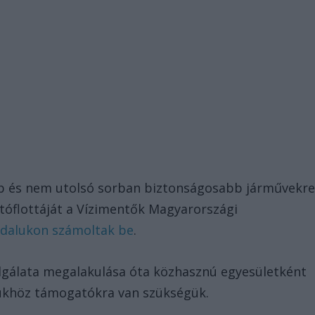
 és nem utolsó sorban biztonságosabb járművekr
autóflottáját a Vízimentők Magyarországi
ldalukon számoltak be
.
lgálata megalakulása óta közhasznú egyesületként
ükhöz támogatókra van szükségük.