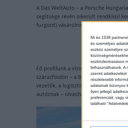
A Das WeltAuto – a Porsche Hungaria 
segítsége révén sikerült rendkívül k
furgont) vásárolniuk.
Mi és 1538 partnerei
és személyes adatoka
eszköz személyre sz
közönségmérésekhez 
eszközleolvasásos mó
Fő profilunk a vízimentés. Ám tevéke
felhasználhatunk. A 
szerint adatkezelést
szárazföldön – a Balaton északi és dé
részletesebb informác
vezetők, a logisztikai egység, a méd
adatainak bizonyos k
ilyen jellegű adatke
autóznak – olvasható a vízimentők po
preferenciáit, vagy v
található "Adatvéde