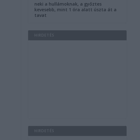
neki a hullámoknak, a győztes
kevesebb, mint 1 óra alatt úszta át a
tavat
HIRDETÉS
e
HIRDETÉS