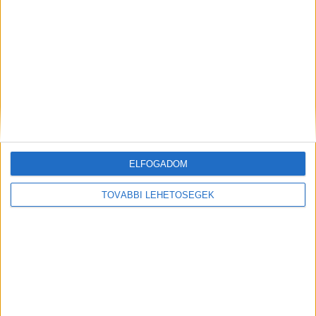
Botrány Sümegen: Házkutatást tartottak a
polgármesteri hivatalban, lemondott az
alpolgármester, valami nem stimmel Végh
László fideszes polgármester körül?
ELFOGADOM
TOVÁBBI LEHETŐSÉGEK