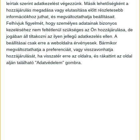
szúrta a feleségét – írja a deltahírek.hu.
leírtak szerint adatkezelést végezzünk. Másik lehetőségként a
hozzájárulás megadása vagy elutasítása előtt részletesebb
információkhoz juthat, és megváltoztathatja beállításait.
Helyszínelés a gyilkosság után
Felhívjuk figyelmét, hogy személyes adatainak bizonyos
kezeléséhez nem feltétlenül szükséges az Ön hozzájárulása, de
jogában áll tiltakozni az ilyen jellegű adatkezelés ellen. A
beállításai csak erre a weboldalra érvényesek. Bármikor
megváltoztathatja a preferenciáit, vagy visszavonhatja
hozzájárulását, ha visszatér erre az oldalra, és rákattint az oldal
alján található "Adatvédelem" gombra.