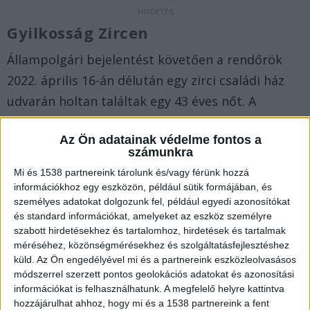
Gyilkosság Zircen
Állampolgári bejelentést követően a rendőrök
2022. április 16-án délután egy zirci családi ház
udvarán holtan találtak egy 43 éves nőt. A
helyszínen elfogták a bűncselekmény
Az Ön adatainak védelme fontos a
elkövetésével gyanúsítható férfit, akit
számunkra
előállítottak a rendőrségre.
Mi és 1538 partnereink tárolunk és/vagy férünk hozzá
információkhoz egy eszközön, például sütik formájában, és
Szíven szúrta
személyes adatokat dolgozunk fel, például egyedi azonosítókat
és standard információkat, amelyeket az eszköz személyre
A gyilkossággal gyanúsított férfi
szabott hirdetésekhez és tartalomhoz, hirdetések és tartalmak
méréséhez, közönségmérésekhez és szolgáltatásfejlesztéshez
mozgáskorlátozott volt, korábban mindkét lábát
küld.
Az Ön engedélyével mi és a partnereink eszközleolvasásos
amputálták. A családi vita információink szerint a
módszerrel szerzett pontos geolokációs adatokat és azonosítási
információkat is felhasználhatunk. A megfelelő helyre kattintva
házban kezdődött, majd a férfi az ajtóban szíven
hozzájárulhat ahhoz, hogy mi és a 1538 partnereink a fent