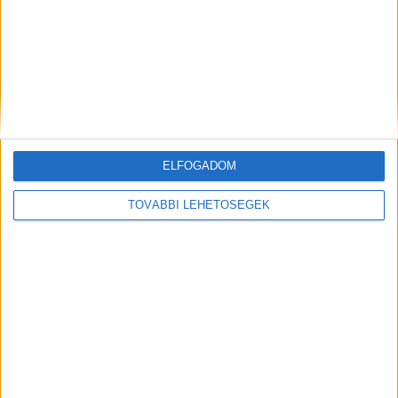
„Minden este várom haza” – összeomlott
annak az olimpikonnak az özvegye, akire a
hévízi szállodában ráomlott a fal, a volt
ökölvívó azonnal meghalt
ELFOGADOM
TOVÁBBI LEHETŐSÉGEK
Pénzpörgetős csalót kapcsoltak le, ügyesebbek
ezek a tolvajok mint a bűvészek, a Balatonnál
is feltűnhetnek