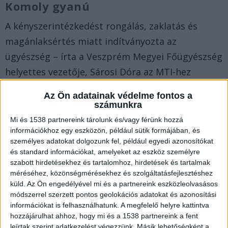
Komoly gyanú
A kényszerintézkedést rongálás, zaklatás és
magánlaksértés miatt indítványozta az
ügyészség – írta a Veszprém Megyei Főügyészség
helyettes vezetője, Sárosi Dóra az MTI-hez
kedden eljuttatott közleményében.
Az Ön adatainak védelme fontos a
számunkra
Megrongálta szomszédja autóját
Mi és 1538 partnereink tárolunk és/vagy férünk hozzá
információkhoz egy eszközön, például sütik formájában, és
A gyanú szerint a férfi szombaton egy nagyobb
személyes adatokat dolgozunk fel, például egyedi azonosítókat
kő-, illetve betondarabbal betörte szomszédja
és standard információkat, amelyeket az eszköz személyre
szabott hirdetésekhez és tartalomhoz, hirdetések és tartalmak
autójának szélvédőjét és ablakait, majd a jármű
méréséhez, közönségmérésekhez és szolgáltatásfejlesztéshez
belsejét meggyújtotta. A sértett meghallotta a
küld.
Az Ön engedélyével mi és a partnereink eszközleolvasásos
módszerrel szerzett pontos geolokációs adatokat és azonosítási
zajt és egy poroltóval időben el tudta oltani a
információkat is felhasználhatunk. A megfelelő helyre kattintva
tüzet, de a megrongált autóban milliós kár
hozzájárulhat ahhoz, hogy mi és a 1538 partnereink a fent
keletkezett.
leírtak szerint adatkezelést végezzünk. Másik lehetőségként a