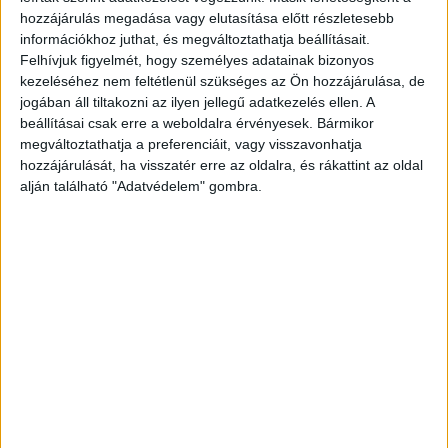
hozzájárulás megadása vagy elutasítása előtt részletesebb
információkhoz juthat, és megváltoztathatja beállításait.
Évak óta balhézott
Felhívjuk figyelmét, hogy személyes adatainak bizonyos
kezeléséhez nem feltétlenül szükséges az Ön hozzájárulása, de
A főügyészhelyettes közölte: az őrizetbe vett 34
jogában áll tiltakozni az ilyen jellegű adatkezelés ellen. A
éves férfi már évek óta zaklatta, késő este
beállításai csak erre a weboldalra érvényesek. Bármikor
megváltoztathatja a preferenciáit, vagy visszavonhatja
telefonon hívogatta szomzédait, idén
hozzájárulását, ha visszatér erre az oldalra, és rákattint az oldal
decemberben pedig – kezében egy pengével – a
alján található "Adatvédelem" gombra.
szomszéd férfit azzal fenyegette meg, hogy
megöli. Ezt a fenyegetést karácsony első napján
megismételte.
Éjszakai akció
Olyan eset is előfordult, hogy a férfi éjszaka
átmászott szomszédai kertjébe, lekapcsolta a
villanyt, és így a sértettek lakása fűtés nélkül