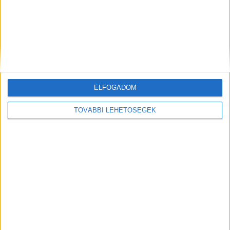
Kiskirályokról és korrupt fideszesekről beszélt
Magyar Péter a Balatonnál – Beszólt a sumák
polgármestereknek, Mészárosnak és Tóninak
ELFOGADOM
TOVÁBBI LEHETŐSÉGEK