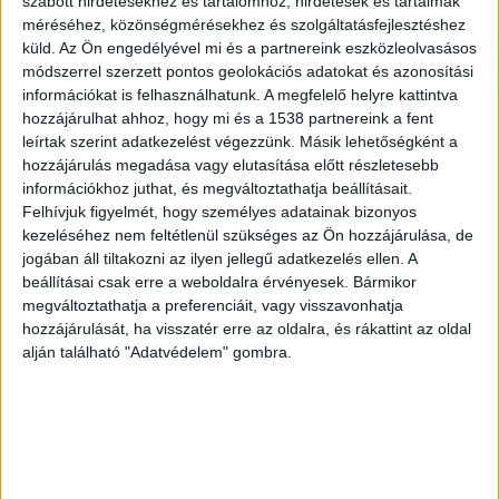
szabott hirdetésekhez és tartalomhoz, hirdetések és tartalmak
A nyaraló udvarán akartak leszállni
méréséhez, közönségmérésekhez és szolgáltatásfejlesztéshez
küld.
Az Ön engedélyével mi és a partnereink eszközleolvasásos
Az udvarban viszont két autó parkolt, melynek
módszerrel szerzett pontos geolokációs adatokat és azonosítási
információkat is felhasználhatunk. A megfelelő helyre kattintva
tulajdonosai – a nyaraló lakói – is érdeklődve
hozzájárulhat ahhoz, hogy mi és a 1538 partnereink a fent
figyelték a helikopter érkezését. Ekkor a
leírtak szerint adatkezelést végezzünk. Másik lehetőségként a
hozzájárulás megadása vagy elutasítása előtt részletesebb
Medikopter személyzete az udvar fölé
információkhoz juthat, és megváltoztathatja beállításait.
bizonságos magasságba ereszkedve, karjelzések
Felhívjuk figyelmét, hogy személyes adatainak bizonyos
segítségével kérte a jelenlévőket, ha lehetséges,
kezeléséhez nem feltétlenül szükséges az Ön hozzájárulása, de
jogában áll tiltakozni az ilyen jellegű adatkezelés ellen. A
álljanak ki az autókkal az adott területről.
beállításai csak erre a weboldalra érvényesek. Bármikor
megváltoztathatja a preferenciáit, vagy visszavonhatja
Leszállt az udvaron
hozzájárulását, ha visszatér erre az oldalra, és rákattint az oldal
alján található "Adatvédelem" gombra.
A nyaralóban tartózkodók azonnal, készségesen
meg is tettek, így a helikopter leszállhatott és
azonnal meg tudta kezdeni a beteg ellátását.