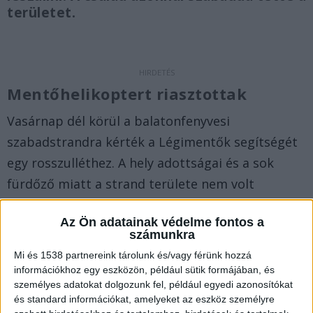
területet.
Mentőhelikoptert riasztottak
Vasárnap dél körül a balatonfenyvesi
szabadstrandra kérték a Légimentők segítségét
egy rosszulléthez. A hely adottságai és a sok
fürdőző miatt a strand területe nem volt
alkalmas a leszállásra, de közvetlenül a helyszín
Az Ön adatainak védelme fontos a
mellett lévő nyaraló udvarát a balatonfüredi
számunkra
helikopter személyzete megfelelőnek találta a
Mi és 1538 partnereink tárolunk és/vagy férünk hozzá
landoláshoz.
A Balatonkörnyéke.hu legfrissebb
információkhoz egy eszközön, például sütik formájában, és
személyes adatokat dolgozunk fel, például egyedi azonosítókat
híreit ide kattintva éred el.
és standard információkat, amelyeket az eszköz személyre