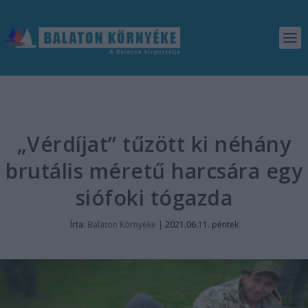
„Vérdíjat” tűzött ki néhány
brutális méretű harcsára egy
siófoki tógazda
Írta:
Balaton Környéke
|
2021.06.11. péntek