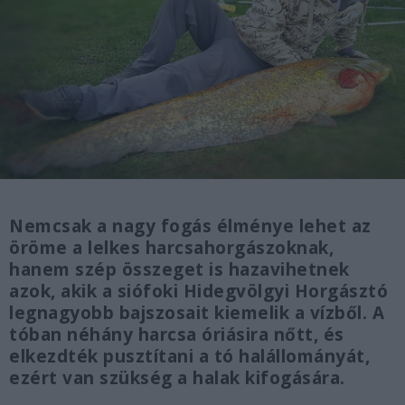
Nemcsak a nagy fogás élménye lehet az
öröme a lelkes harcsahorgászoknak,
hanem szép összeget is hazavihetnek
azok, akik a siófoki Hidegvölgyi Horgásztó
legnagyobb bajszosait kiemelik a vízből. A
tóban néhány harcsa óriásira nőtt, és
elkezdték pusztítani a tó halállományát,
ezért van szükség a halak kifogására.