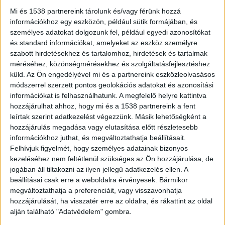
horgász kíméletlenül bánt az állattal.
A nem
Mi és 1538 partnereink tárolunk és/vagy férünk hozzá
mindennapi halműtétre azért volt szükség, mert
információkhoz egy eszközön, például sütik formájában, és
személyes adatokat dolgozunk fel, például egyedi azonosítókat
a pikkelyesnek szétszakadt a szája. Nem maradt
és standard információkat, amelyeket az eszköz személyre
más megoldás, a tógazda összevarrta a 20 kilós
szabott hirdetésekhez és tartalomhoz, hirdetések és tartalmak
méréséhez, közönségmérésekhez és szolgáltatásfejlesztéshez
ponty száját.
A BalatonKörnyéke.hu legfrissebb
küld.
Az Ön engedélyével mi és a partnereink eszközleolvasásos
híreit ide kattintva éred el.
módszerrel szerzett pontos geolokációs adatokat és azonosítási
információkat is felhasználhatunk. A megfelelő helyre kattintva
hozzájárulhat ahhoz, hogy mi és a 1538 partnereink a fent
Nagy halak úszkálnak a vízben
leírtak szerint adatkezelést végezzünk. Másik lehetőségként a
hozzájárulás megadása vagy elutasítása előtt részletesebb
„A Hidegvölgyi Horgásztóban megítélésünk
információkhoz juthat, és megváltoztathatja beállításait.
szerint néhány darab 40-50 kilós, nem kívánatos
Felhívjuk figyelmét, hogy személyes adatainak bizonyos
kezeléséhez nem feltétlenül szükséges az Ön hozzájárulása, de
harcsa él. Rendkívül nagy károkat okoznak a
jogában áll tiltakozni az ilyen jellegű adatkezelés ellen. A
halállományban, ezért úgy döntöttünk, hogy
beállításai csak erre a weboldalra érvényesek. Bármikor
ezektől a kapitális példányoktól megválnánk” –
megváltoztathatja a preferenciáit, vagy visszavonhatja
hozzájárulását, ha visszatér erre az oldalra, és rákattint az oldal
írták
a közösségi oldalon közzétett
alján található "Adatvédelem" gombra.
bejegyzésükben.