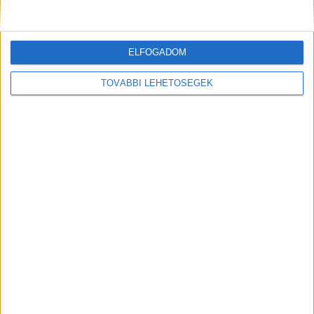
KAPCSOLÓDÓ HOZZÁSZÓLÁSOK
ELFOGADOM
TOVÁBBI LEHETŐSÉGEK
Ittasan rongyolt neki a villanyoszlopnak, majd
hazasétált a sofőr Tapolcán