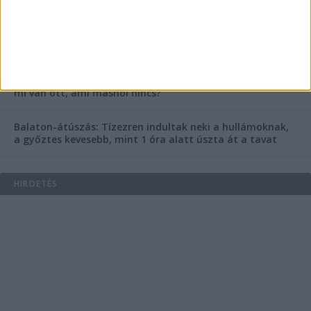
Az extrém hőség okozhatta a 39 éves nő halálát az
Ozora Fesztiválon, egy másik fesztiválozó a nagyszínpad
tetejéről ugrott a halálba
Egy nap alatt ketten is meghaltak a Balaton melletti
Ozora Fesztiválon – Miért ennyire halálos ez a fesztivál,
mi van ott, ami máshol nincs?
Balaton-átúszás: Tízezren indultak neki a hullámoknak,
a győztes kevesebb, mint 1 óra alatt úszta át a tavat
HIRDETÉS