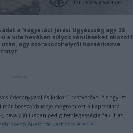
 vádat a Nagyatádi Járási Ügyészség egy 28
aki a vita hevében súlyos sérüléseket okozott
ás után, egy szórakozóhelyről hazaérkezve
szonyt.
 éves édesanyjával és kiskorú testvérével élt együtt
l már hosszabb ideje megromlott a kapcsolata.
 tavaly júliusban pedig tettlegességig fajult az
gfrissebb híreit ide kattintva éred el.