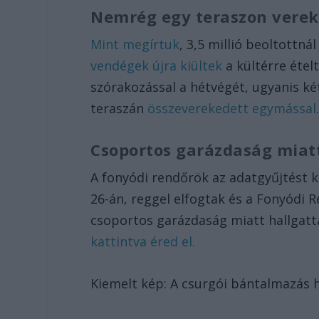
Nemrég egy teraszon verek
Mint megírtuk
, 3,5 millió beoltottná
vendégek újra kiültek
a kültérre étel
szórakozással a hétvégét, ugyanis két
teraszán
összeverekedett egymással
Csoportos garázdaság miat
A fonyódi rendőrök az adatgyűjtést k
26-án, reggel elfogtak és a Fonyódi 
csoportos garázdaság miatt hallgatt
kattintva éred el.
Kiemelt kép: A csurgói bántalmazás h