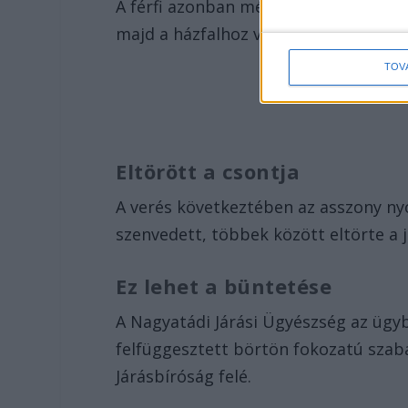
A férfi azonban még ekkor sem hagyo
majd a házfalhoz verte, és ököllel is 
TOV
Eltörött a csontja
A verés következtében az asszony ny
szenvedett, többek között eltörte a j
Ez lehet a büntetése
A Nagyatádi Járási Ügyészség az ügyb
felfüggesztett börtön fokozatú szab
Járásbíróság felé.