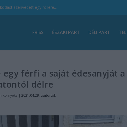
ódást szenvedett egy rollere...
FRISS
ÉSZAKI PART
DÉLI PART
TEL
egy férfi a saját édesanyját a
atontól délre
n Környéke
|
2021.04.29. csütörtök