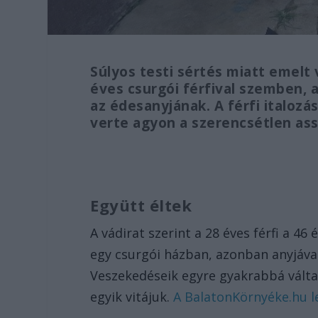
Súlyos testi sértés miatt emelt
éves csurgói férfival szemben, 
az édesanyjának. A férfi italoz
verte agyon a szerencsétlen as
Együtt éltek
A vádirat szerint a 28 éves férfi a 46
egy csurgói házban, azonban anyjáva
Veszekedéseik egyre gyakrabbá váltak,
egyik vitájuk.
A BalatonKörnyéke.hu le