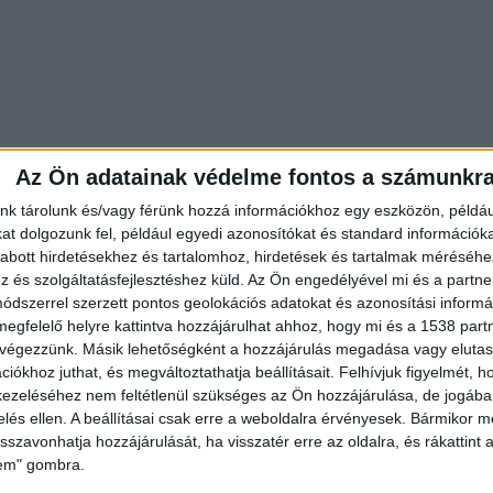
tban ismét összeszólalkozott az édesanyjával, ami utá
Az Ön adatainak védelme fontos a számunkr
ol tovább folytatta az ivást. Miután befejezte a
nk tárolunk és/vagy férünk hozzá információkhoz egy eszközön, példáu
 összeveszett az anyjával.
t dolgozunk fel, például egyedi azonosítókat és standard információk
abott hirdetésekhez és tartalomhoz, hirdetések és tartalmak méréséhe
és szolgáltatásfejlesztéshez küld.
Az Ön engedélyével mi és a partne
dszerrel szerzett pontos geolokációs adatokat és azonosítási informác
abb lett, majd az anyját elkezdte a bejárati ajtó felé
megfelelő helyre kattintva hozzájárulhat ahhoz, hogy mi és a 1538 partne
 végezzünk. Másik lehetőségként a hozzájárulás megadása vagy elutasí
gyot lökött az édesanyján, aki az erős ütéstől legurul
iókhoz juthat, és megváltoztathatja beállításait.
Felhívjuk figyelmét, 
kezével igyekezett tompítani.
ezeléséhez nem feltétlenül szükséges az Ön hozzájárulása, de jogában 
zelés ellen. A beállításai csak erre a weboldalra érvényesek. Bármikor m
isszavonhatja hozzájárulását, ha visszatér erre az oldalra, és rákattint a
lem" gombra.