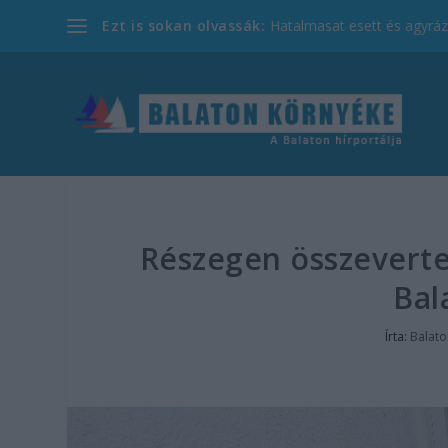
Ezt is sokan olvassák:
Hatalmasat esett és agyrázk
Részegen összeverte 
Bal
Írta:
Balato