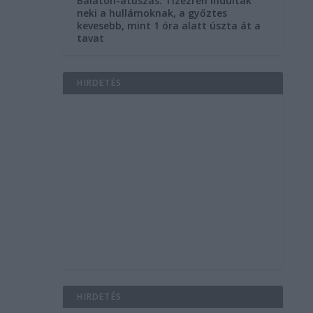
Balaton-átúszás: Tízezren indultak
neki a hullámoknak, a győztes
kevesebb, mint 1 óra alatt úszta át a
tavat
HIRDETÉS
HIRDETÉS