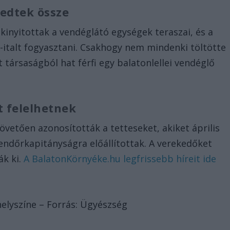
edtek össze
l kinyitottak a vendéglátó egységek teraszai, és a
t-italt fogyasztani. Csakhogy nem mindenki töltötte
 társaságból hat férfi egy balatonlellei vendéglő
.
t felelhetnek
övetően azonosították a tetteseket, akiket április
Rendőrkapitányságra előállítottak. A verekedőket
ák ki.
A BalatonKörnyéke.hu legfrissebb híreit ide
elyszíne – Forrás: Ügyészség