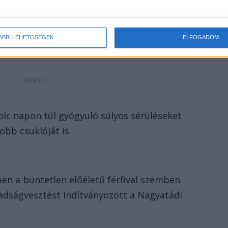
tt fel a bántalmazással. Édesanyja fejét megfogta,
arcon ütötte, végül távozott otthonról.
ÁBBI LEHETŐSÉGEK
ELFOGADOM
olc napon túl gyógyuló súlyos sérüléseket
obb csuklóját is.
en a büntetlen előéletű férfival szemben
adságvesztést indítványozott a Nagyatádi