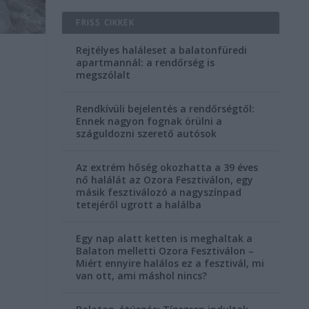
FRISS CIKKEK
Rejtélyes haláleset a balatonfüredi
apartmannál: a rendőrség is
megszólalt
Rendkívüli bejelentés a rendőrségtől:
Ennek nagyon fognak örülni a
száguldozni szerető autósok
Az extrém hőség okozhatta a 39 éves
nő halálát az Ozora Fesztiválon, egy
másik fesztiválozó a nagyszínpad
tetejéről ugrott a halálba
Egy nap alatt ketten is meghaltak a
Balaton melletti Ozora Fesztiválon –
Miért ennyire halálos ez a fesztivál, mi
van ott, ami máshol nincs?