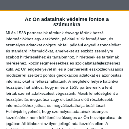
Az Ön adatainak védelme fontos a
számunkra
Mi és 1538 partnereink tárolunk és/vagy férünk hozzá
információkhoz egy eszközön, például sütik formájában, és
személyes adatokat dolgozunk fel, például egyedi azonosítókat
és standard információkat, amelyeket az eszköz személyre
szabott hirdetésekhez és tartalomhoz, hirdetések és tartalmak
méréséhez, közönségmérésekhez és szolgáltatásfejlesztéshez
küld.
Az Ön engedélyével mi és a partnereink eszközleolvasásos
módszerrel szerzett pontos geolokációs adatokat és azonosítási
információkat is felhasználhatunk. A megfelelő helyre kattintva
hozzájárulhat ahhoz, hogy mi és a 1538 partnereink a fent
leírtak szerint adatkezelést végezzünk. Másik lehetőségként a
hozzájárulás megadása vagy elutasítása előtt részletesebb
információkhoz juthat, és megváltoztathatja beállításait.
Felhívjuk figyelmét, hogy személyes adatainak bizonyos
kezeléséhez nem feltétlenül szükséges az Ön hozzájárulása, de
jogában áll tiltakozni az ilyen jellegű adatkezelés ellen. A