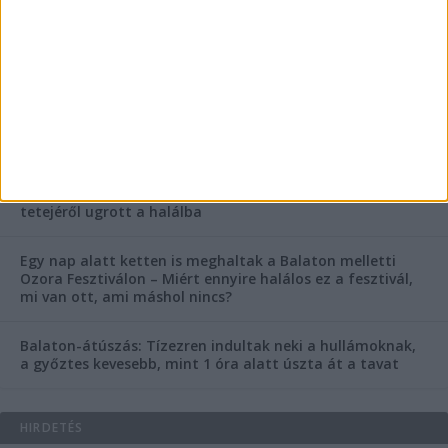
FRISS CIKKEK
Rejtélyes haláleset a balatonfüredi apartmannál: a
rendőrség is megszólalt
Rendkívüli bejelentés a rendőrségtől: Ennek nagyon
fognak örülni a száguldozni szerető autósok
Az extrém hőség okozhatta a 39 éves nő halálát az
Ozora Fesztiválon, egy másik fesztiválozó a nagyszínpad
tetejéről ugrott a halálba
Egy nap alatt ketten is meghaltak a Balaton melletti
Ozora Fesztiválon – Miért ennyire halálos ez a fesztivál,
mi van ott, ami máshol nincs?
Balaton-átúszás: Tízezren indultak neki a hullámoknak,
a győztes kevesebb, mint 1 óra alatt úszta át a tavat
HIRDETÉS