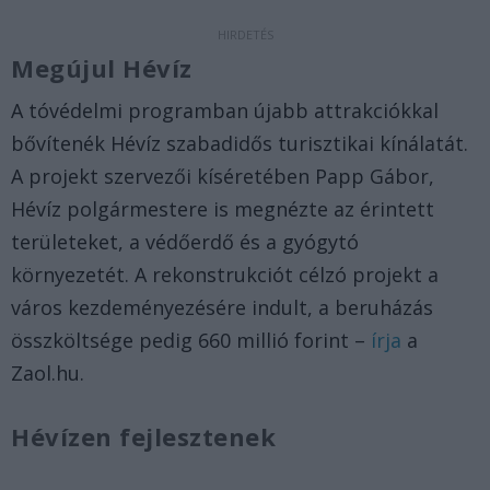
Megújul Hévíz
A tóvédelmi programban újabb attrakciókkal
bővítenék Hévíz szabadidős turisztikai kínálatát.
A projekt szervezői kíséretében Papp Gábor,
Hévíz polgármestere is megnézte az érintett
területeket, a védőerdő és a gyógytó
környezetét. A rekonstrukciót célzó projekt a
város kezdeményezésére indult, a beruházás
összköltsége pedig 660 millió forint –
írja
a
Zaol.hu.
Hévízen fejlesztenek