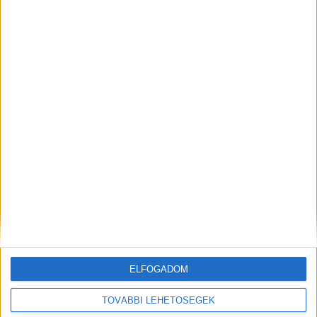
MEGOSZTÁS:
ELŐZŐ
KÖVETKEZŐ
ELFOGADOM
Védik a környezetet,
Álom, vagy valóság? Vizes
TOVÁBBI LEHETŐSÉGEK
zöldterületeket fejlesztenek,
játszóteret építenének