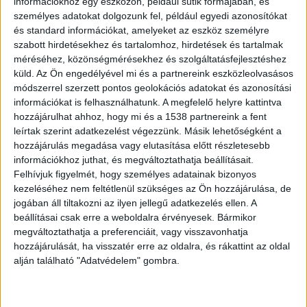
híreit ide kattintva éred el.
információkhoz egy eszközön, például sütik formájában, és
személyes adatokat dolgozunk fel, például egyedi azonosítókat
és standard információkat, amelyeket az eszköz személyre
Ahol sok ingatlant adtak el
szabott hirdetésekhez és tartalomhoz, hirdetések és tartalmak
méréséhez, közönségmérésekhez és szolgáltatásfejlesztéshez
A tíznél több tranzakciót számláló települések
küld.
Az Ön engedélyével mi és a partnereink eszközleolvasásos
listáján három balatoni település mellett
módszerrel szerzett pontos geolokációs adatokat és azonosítási
információkat is felhasználhatunk. A megfelelő helyre kattintva
kizárólag Budapest környéki települések
hozzájárulhat ahhoz, hogy mi és a 1538 partnereink a fent
találhatók. A dobogóra Szántód, Üröm és
leírtak szerint adatkezelést végezzünk. Másik lehetőségként a
hozzájárulás megadása vagy elutasítása előtt részletesebb
Nagykovácsi került fel. A teljes lista így néz ki:
információkhoz juthat, és megváltoztathatja beállításait.
Felhívjuk figyelmét, hogy személyes adatainak bizonyos
Top 10 legdrágább magyar község
kezeléséhez nem feltétlenül szükséges az Ön hozzájárulása, de
jogában áll tiltakozni az ilyen jellegű adatkezelés ellen. A
listája, ahol 10-nél több ingatlan
beállításai csak erre a weboldalra érvényesek. Bármikor
adás-vétel történt 2021-ben
megváltoztathatja a preferenciáit, vagy visszavonhatja
hozzájárulását, ha visszatér erre az oldalra, és rákattint az oldal
Szántód
alján található "Adatvédelem" gombra.
Üröm
Nagykovácsi