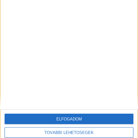
ELŐZŐ
KÖVETKEZŐ
„Azt tetted Péter, amit tenned
Illegális idősotthon
kellett. Azt tetted, amire
Kaposváron: rühesek és
esküdtél” – Siófok
covidosok voltak a
polgármestere, az egykori
gondozottak, az beteg
rendőr is gyászolja a
emberek rettenetes
Budapesten halálra késelt 30
körülmények közt feküdtek a
éves Baumann Pétert
családi házban
KAPCSOLÓDÓ HOZZÁSZÓLÁSOK
ELFOGADOM
TOVÁBBI LEHETŐSÉGEK